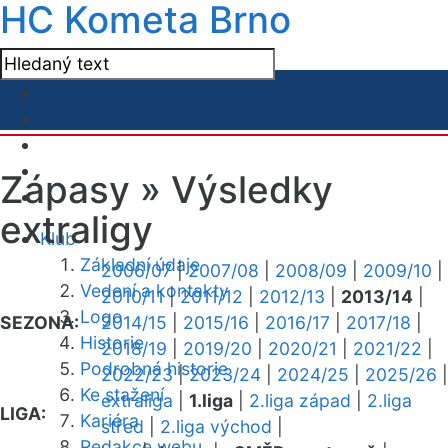
HC Kometa Brno
Zápasy »
Výsledky
extraligy
Klub
Základní údaje
2006/07
|
2007/08
|
2008/09
|
2009/10
|
Vedení a kontakty
2010/11
|
2011/12
|
2012/13
|
2013/14
|
Logo
SEZONA:
2014/15
|
2015/16
|
2016/17
|
2017/18
|
Historie
2018/19
|
2019/20
|
2020/21
|
2021/22
|
Podrobná historie
2022/23
|
2023/24
|
2024/25
|
2025/26
|
Ke stažení
extraliga
|
1.liga
|
2.liga západ
|
2.liga
LIGA:
Kariéra
střed
|
2.liga východ
|
Redakce webu