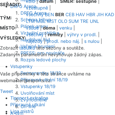
kolo
|
datum
|
SMĚR:
sestupně
|
SEŘADIT:
DRFG Arena
vzestupně
|
DRFG Arena
všechny
BEN
BER
CEB
HAV
HBR
JIH
KAD
TÝM:
Schéma tribun
LTM
MBL
MST
OLO
SUM
TRE
UNL
Plánek areny
MÍSTO:
všude
|
doma
|
venku
|
Virtuální prohlídka
všechny
|
remízy
|
výhry v prodl.
|
VÝSLEDKY:
Návštěvní řád
nájezdy
|
prodl. nebo náj.
|
s nulou
|
Veřejné bruslení
Zobrazit
tabulku
této sezóny a soutěže.
PRESS: pro novináře
Zadaným parametrům nevyhovuje žádný zápas.
Rozpis ledové plochy
Vstupenky
Permanentky 18/19
Vaše připomínky k této stránce uvítáme na
Přípravná utkání 18/19
webmaster
@esports.cz.
Vstupenky 18/19
Tweet
Uvolňování míst
Tipsport extraliga
Zvýhodněné
Přípravná utkání
On-line
Liga mistrů
A-tým