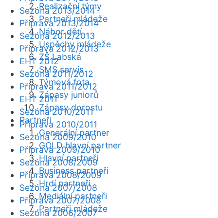
Realizační týmy
Sezóna 2013/2014
Partneři mládeže
Příprava 2013/2014
Nábor dětí
Sezóna 2012/2013
Úspěchy mládeže
Příprava 2012/2013
ZŠ Labská
EHT 2012
SMS servis
Sezóna 2011/2012
Týmová fota
Příprava 2011/2012
Zápasy juniorů
EHT 2011
Zápasy dorostu
Sezóna 2010/2011
Partneři
Příprava 2010/2011
Generální partner
Sezóna 2009/2010
GOLD hlavní partner
Příprava 2009/2010
Hlavní partneři
Sezóna 2008/2009
Business partneři
Příprava 2008/2009
Hrdí partneři
Sezóna 2007/2008
Mediální partneři
Příprava 2007/2008
Partneři mládeže
Sezóna 2006/2007