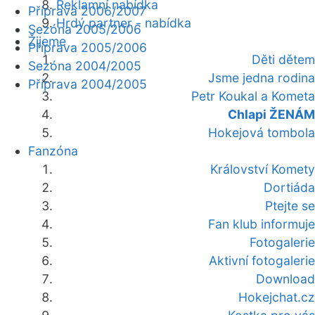
Reklamní nabídka
Příprava 2006/2007
Hrdý partner - nabídka
Sezóna 2005/2006
Žijeme
Příprava 2005/2006
Děti dětem
Sezóna 2004/2005
Jsme jedna rodina
Příprava 2004/2005
Petr Koukal a Kometa
Chlapi ŽENÁM
Hokejová tombola
Fanzóna
Království Komety
Dortiáda
Ptejte se
Fan klub informuje
Fotogalerie
Aktivní fotogalerie
Download
Hokejchat.cz