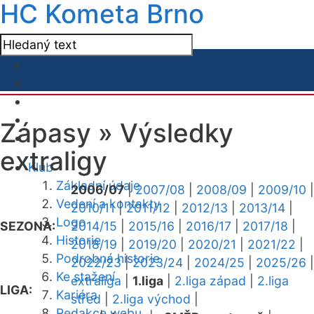
HC Kometa Brno
Zápasy »
Výsledky
extraligy
Klub
Základní údaje
2006/07
|
2007/08
|
2008/09
|
2009/10
|
Vedení a kontakty
2010/11
|
2011/12
|
2012/13
|
2013/14
|
Logo
SEZONA:
2014/15
|
2015/16
|
2016/17
|
2017/18
|
Historie
2018/19
|
2019/20
|
2020/21
|
2021/22
|
Podrobná historie
2022/23
|
2023/24
|
2024/25
|
2025/26
|
Ke stažení
extraliga
|
1.liga
|
2.liga západ
|
2.liga
LIGA:
Kariéra
střed
|
2.liga východ
|
Redakce webu