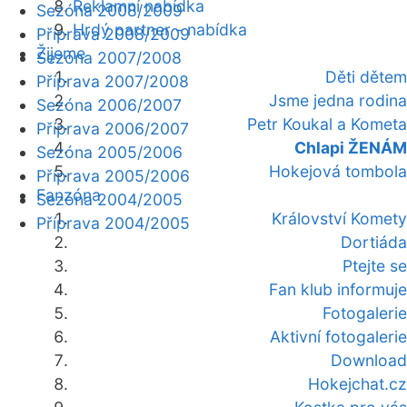
Reklamní nabídka
Sezóna 2008/2009
Hrdý partner - nabídka
Příprava 2008/2009
Žijeme
Sezóna 2007/2008
Děti dětem
Příprava 2007/2008
Jsme jedna rodina
Sezóna 2006/2007
Petr Koukal a Kometa
Příprava 2006/2007
Chlapi ŽENÁM
Sezóna 2005/2006
Hokejová tombola
Příprava 2005/2006
Fanzóna
Sezóna 2004/2005
Království Komety
Příprava 2004/2005
Dortiáda
Ptejte se
Fan klub informuje
Fotogalerie
Aktivní fotogalerie
Download
Hokejchat.cz