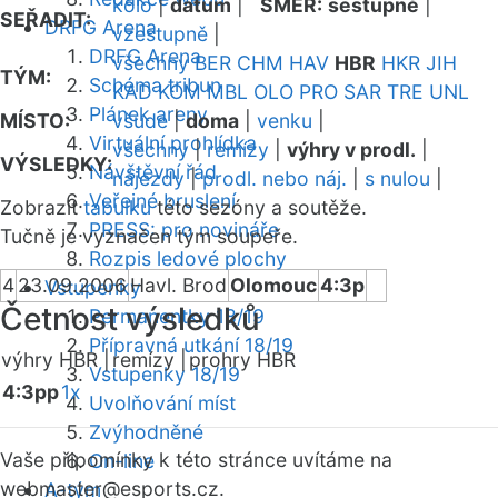
kolo
|
datum
|
SMĚR:
sestupně
|
SEŘADIT:
DRFG Arena
vzestupně
|
DRFG Arena
všechny
BER
CHM
HAV
HBR
HKR
JIH
TÝM:
Schéma tribun
KAD
KOM
MBL
OLO
PRO
SAR
TRE
UNL
Plánek areny
MÍSTO:
všude
|
doma
|
venku
|
Virtuální prohlídka
všechny
|
remízy
|
výhry v prodl.
|
VÝSLEDKY:
Návštěvní řád
nájezdy
|
prodl. nebo náj.
|
s nulou
|
Veřejné bruslení
Zobrazit
tabulku
této sezóny a soutěže.
PRESS: pro novináře
Tučně je vyznačen tým soupeře.
Rozpis ledové plochy
4
23.09.2006
Havl. Brod
Olomouc
4:3p
Vstupenky
Četnost výsledků
Permanentky 18/19
Přípravná utkání 18/19
výhry HBR |
remízy |
prohry HBR
Vstupenky 18/19
4:3pp
1x
Uvolňování míst
Zvýhodněné
Vaše připomínky k této stránce uvítáme na
On-line
webmaster
@esports.cz.
A-tým