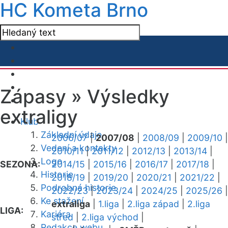
HC Kometa Brno
Zápasy »
Výsledky
extraligy
Klub
Základní údaje
2006/07
|
2007/08
|
2008/09
|
2009/10
|
Vedení a kontakty
2010/11
|
2011/12
|
2012/13
|
2013/14
|
Logo
SEZONA:
2014/15
|
2015/16
|
2016/17
|
2017/18
|
Historie
2018/19
|
2019/20
|
2020/21
|
2021/22
|
Podrobná historie
2022/23
|
2023/24
|
2024/25
|
2025/26
|
Ke stažení
extraliga
|
1.liga
|
2.liga západ
|
2.liga
LIGA:
Kariéra
střed
|
2.liga východ
|
Redakce webu