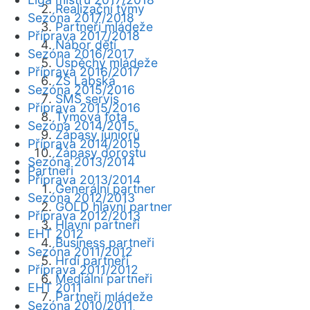
Realizační týmy
Sezóna 2017/2018
Partneři mládeže
Příprava 2017/2018
Nábor dětí
Sezóna 2016/2017
Úspěchy mládeže
Příprava 2016/2017
ZŠ Labská
Sezóna 2015/2016
SMS servis
Příprava 2015/2016
Týmová fota
Sezóna 2014/2015
Zápasy juniorů
Příprava 2014/2015
Zápasy dorostu
Sezóna 2013/2014
Partneři
Příprava 2013/2014
Generální partner
Sezóna 2012/2013
GOLD hlavní partner
Příprava 2012/2013
Hlavní partneři
EHT 2012
Business partneři
Sezóna 2011/2012
Hrdí partneři
Příprava 2011/2012
Mediální partneři
EHT 2011
Partneři mládeže
Sezóna 2010/2011