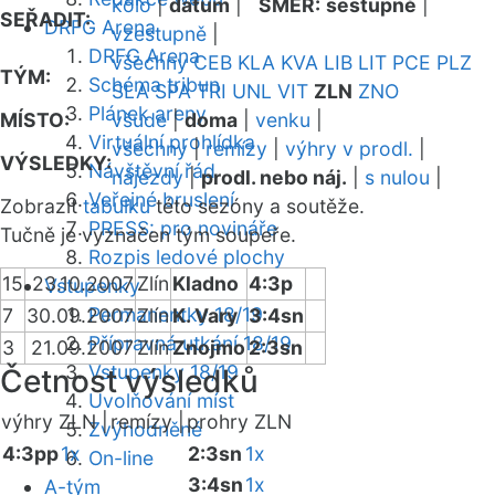
kolo
|
datum
|
SMĚR:
sestupně
|
SEŘADIT:
DRFG Arena
vzestupně
|
DRFG Arena
všechny
CEB
KLA
KVA
LIB
LIT
PCE
PLZ
TÝM:
Schéma tribun
SLA
SPA
TRI
UNL
VIT
ZLN
ZNO
Plánek areny
MÍSTO:
všude
|
doma
|
venku
|
Virtuální prohlídka
všechny
|
remízy
|
výhry v prodl.
|
VÝSLEDKY:
Návštěvní řád
nájezdy
|
prodl. nebo náj.
|
s nulou
|
Veřejné bruslení
Zobrazit
tabulku
této sezóny a soutěže.
PRESS: pro novináře
Tučně je vyznačen tým soupeře.
Rozpis ledové plochy
15
23.10.2007
Zlín
Kladno
4:3p
Vstupenky
Permanentky 18/19
7
30.09.2007
Zlín
K. Vary
3:4sn
Přípravná utkání 18/19
3
21.09.2007
Zlín
Znojmo
2:3sn
Vstupenky 18/19
Četnost výsledků
Uvolňování míst
výhry ZLN |
remízy |
prohry ZLN
Zvýhodněné
4:3pp
1x
2:3sn
1x
On-line
3:4sn
1x
A-tým