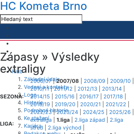
HC Kometa Brno
Zápasy »
Výsledky
extraligy
Klub
Základní údaje
2006/07
|
2007/08
|
2008/09
|
2009/10
|
Vedení a kontakty
2010/11
|
2011/12
|
2012/13
|
2013/14
|
Logo
SEZONA:
2014/15
|
2015/16
|
2016/17
|
2017/18
|
Historie
2018/19
|
2019/20
|
2020/21
|
2021/22
|
Podrobná historie
2022/23
|
2023/24
|
2024/25
|
2025/26
|
Ke stažení
extraliga
|
1.liga
|
2.liga západ
|
2.liga
LIGA:
Kariéra
střed
|
2.liga východ
|
Redakce webu