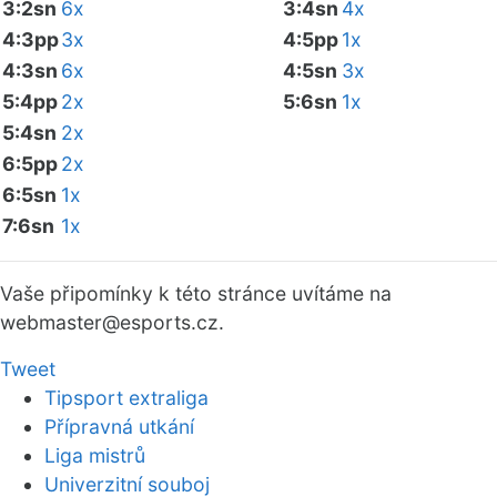
3:2sn
6x
3:4sn
4x
4:3pp
3x
4:5pp
1x
4:3sn
6x
4:5sn
3x
5:4pp
2x
5:6sn
1x
5:4sn
2x
6:5pp
2x
6:5sn
1x
7:6sn
1x
Vaše připomínky k této stránce uvítáme na
webmaster
@esports.cz.
Tweet
Tipsport extraliga
Přípravná utkání
Liga mistrů
Univerzitní souboj