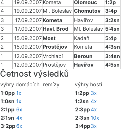
4
19.09.2007
Kometa
Olomouc
1:2p
4
19.09.2007
Ml. Boleslav
Chomutov
3:4p
3
17.09.2007
Kometa
Havířov
3:2sn
3
17.09.2007
Havl. Brod
Ml. Boleslav
5:4sn
2
15.09.2007
Most
Kadaň
5:4p
2
15.09.2007
Prostějov
Kometa
4:3sn
1
12.09.2007
Vrchlabí
Beroun
3:4sn
1
12.09.2007
Prostějov
Havířov
4:5sn
Četnost výsledků
výhry domácích
remízy
výhry hostí
1:0pp
1x
1:2pp
3x
1:0sn
1x
1:2sn
4x
2:1pp
6x
2:3pp
4x
2:1sn
4x
2:3sn
10x
3:2pp
6x
3:4pp
3x