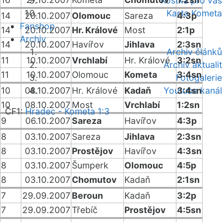
Kostka pro vás
Karta Kometa
14
20.10.2007
Olomouc
Sareza
4:3p
Fanshop
14
20.10.2007
Hr. Králové
Most
2:1p
Archiv
14
20.10.2007
Havířov
Jihlava
2:3sn
Archiv článků
11
10.10.2007
Vrchlabí
Hr. Králové
3:2sn
Archiv aktualit
11
10.10.2007
Olomouc
Kometa
3:4sn
Fotogalerie
10
08.10.2007
Hr. Králové
Kadaň
Youtube kanál
3:4sn
10
08.10.2007
Most
Vrchlabí
1:2sn
ČF1:
Hradec - Kometa 1:3
9
06.10.2007
Sareza
Havířov
4:3p
8
03.10.2007
Sareza
Jihlava
2:3sn
8
03.10.2007
Prostějov
Havířov
4:3sn
8
03.10.2007
Šumperk
Olomouc
4:5p
8
03.10.2007
Chomutov
Kadaň
2:1sn
7
29.09.2007
Beroun
Kadaň
3:2p
7
29.09.2007
Třebíč
Prostějov
4:5sn