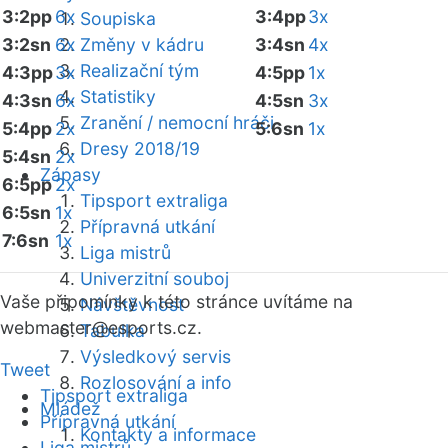
3:2pp
6x
3:4pp
3x
Soupiska
3:2sn
6x
Změny v kádru
3:4sn
4x
Realizační tým
4:3pp
3x
4:5pp
1x
Statistiky
4:3sn
6x
4:5sn
3x
Zranění / nemocní hráči
5:4pp
2x
5:6sn
1x
Dresy 2018/19
5:4sn
2x
Zápasy
6:5pp
2x
Tipsport extraliga
6:5sn
1x
Přípravná utkání
7:6sn
1x
Liga mistrů
Univerzitní souboj
Vaše připomínky k této stránce uvítáme na
Návštěvnost
webmaster
@esports.cz.
Tabulka
Výsledkový servis
Tweet
Rozlosování a info
Tipsport extraliga
Mládež
Přípravná utkání
Kontakty a informace
Liga mistrů