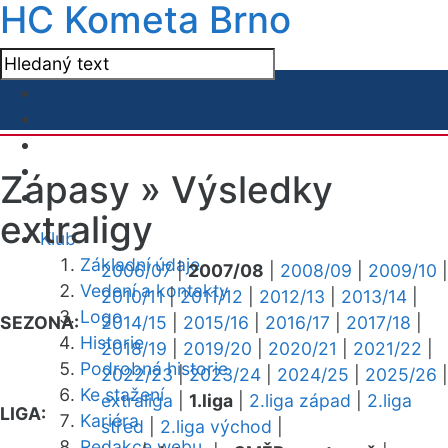
HC Kometa Brno
Zápasy »
Výsledky
extraligy
Klub
Základní údaje
2006/07
|
2007/08
|
2008/09
|
2009/10
|
Vedení a kontakty
2010/11
|
2011/12
|
2012/13
|
2013/14
|
Logo
SEZONA:
2014/15
|
2015/16
|
2016/17
|
2017/18
|
Historie
2018/19
|
2019/20
|
2020/21
|
2021/22
|
Podrobná historie
2022/23
|
2023/24
|
2024/25
|
2025/26
|
Ke stažení
extraliga
|
1.liga
|
2.liga západ
|
2.liga
LIGA:
Kariéra
střed
|
2.liga východ
|
Redakce webu