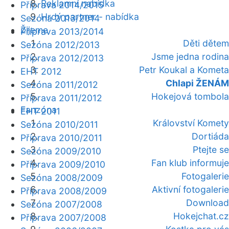
Reklamní nabídka
Příprava 2014/2015
Hrdý partner - nabídka
Sezóna 2013/2014
Žijeme
Příprava 2013/2014
Děti dětem
Sezóna 2012/2013
Jsme jedna rodina
Příprava 2012/2013
Petr Koukal a Kometa
EHT 2012
Chlapi ŽENÁM
Sezóna 2011/2012
Hokejová tombola
Příprava 2011/2012
Fanzóna
EHT 2011
Království Komety
Sezóna 2010/2011
Dortiáda
Příprava 2010/2011
Ptejte se
Sezóna 2009/2010
Fan klub informuje
Příprava 2009/2010
Fotogalerie
Sezóna 2008/2009
Aktivní fotogalerie
Příprava 2008/2009
Download
Sezóna 2007/2008
Hokejchat.cz
Příprava 2007/2008