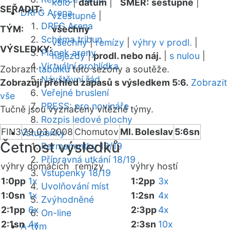
kolo
|
datum
|
SMĚR:
sestupně
|
SEŘADIT:
DRFG Arena
vzestupně
|
DRFG Arena
TÝM:
všechny
Schéma tribun
všechny
|
remízy
|
výhry v prodl.
|
VÝSLEDKY:
Plánek areny
nájezdy
|
prodl. nebo náj.
|
s nulou
|
Virtuální prohlídka
Zobrazit
tabulku
této sezóny a soutěže.
Návštěvní řád
Zobrazuji přehled zápasů s výsledkem 5:6.
Zobrazit
Veřejné bruslení
vše
PRESS: pro novináře
Tučně jsou vyznačeny vítězné týmy.
Rozpis ledové plochy
FIN3
29.03.2008
Chomutov
Ml. Boleslav
5:6sn
Vstupenky
Četnost výsledků
Permanentky 18/19
Přípravná utkání 18/19
výhry domácích
remízy
výhry hostí
Vstupenky 18/19
1:0pp
1x
1:2pp
3x
Uvolňování míst
1:0sn
1x
1:2sn
4x
Zvýhodněné
2:1pp
6x
2:3pp
4x
On-line
2:1sn
4x
2:3sn
10x
A-tým