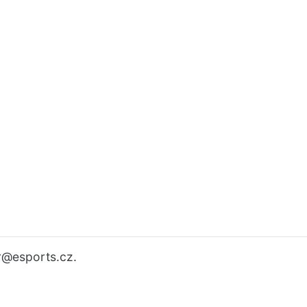
r
@esports.cz.