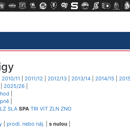
igy
|
2010/11
|
2011/12
|
2012/13
|
2013/14
|
2014/15
|
2015
|
2025/26
|
chod
|
upně
|
LZ
SLA
SPA
TRI
VIT
ZLN
ZNO
y
|
prodl. nebo náj.
|
s nulou
|