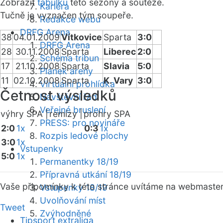
Zobrazit
tabulku
této sezóny a soutěže.
Kariéra
Tučně je vyznačen tým soupeře.
Redakce webu
DRFG Arena
38
04.01.2009
Vítkovice
Sparta
3:0
DRFG Arena
28
30.11.2008
Sparta
Liberec
2:0
Schéma tribun
17
21.10.2008
Sparta
Slavia
5:0
Plánek areny
11
02.10.2008
Sparta
K. Vary
3:0
Virtuální prohlídka
Četnost výsledků
Návštěvní řád
Veřejné bruslení
výhry SPA |
remízy |
prohry SPA
PRESS: pro novináře
2:0
1x
0:3
1x
Rozpis ledové plochy
3:0
1x
Vstupenky
5:0
1x
Permanentky 18/19
Přípravná utkání 18/19
Vaše připomínky k této stránce uvítáme na webmaste
Vstupenky 18/19
Uvolňování míst
Tweet
Zvýhodněné
Tipsport extraliga