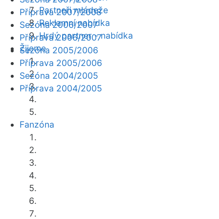
Partneři mládeže
Příprava 2007/2008
Reklamní nabídka
Sezóna 2006/2007
Hrdý partner - nabídka
Příprava 2006/2007
Žijeme
Sezóna 2005/2006
Příprava 2005/2006
Sezóna 2004/2005
Příprava 2004/2005
Fanzóna