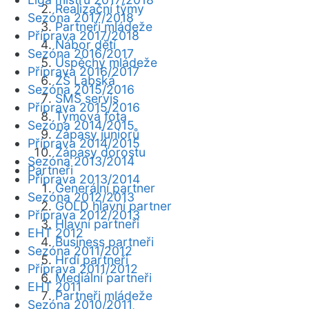
Realizační týmy
Sezóna 2017/2018
Partneři mládeže
Příprava 2017/2018
Nábor dětí
Sezóna 2016/2017
Úspěchy mládeže
Příprava 2016/2017
ZŠ Labská
Sezóna 2015/2016
SMS servis
Příprava 2015/2016
Týmová fota
Sezóna 2014/2015
Zápasy juniorů
Příprava 2014/2015
Zápasy dorostu
Sezóna 2013/2014
Partneři
Příprava 2013/2014
Generální partner
Sezóna 2012/2013
GOLD hlavní partner
Příprava 2012/2013
Hlavní partneři
EHT 2012
Business partneři
Sezóna 2011/2012
Hrdí partneři
Příprava 2011/2012
Mediální partneři
EHT 2011
Partneři mládeže
Sezóna 2010/2011