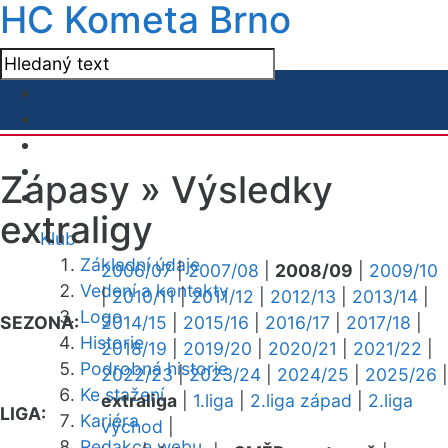
HC Kometa Brno
Zápasy »
Výsledky
extraligy
Klub
Základní údaje
2006/07
|
2007/08
|
2008/09
|
2009/10
Vedení a kontakty
|
2010/11
|
2011/12
|
2012/13
|
2013/14
|
Logo
SEZONA:
2014/15
|
2015/16
|
2016/17
|
2017/18
|
Historie
2018/19
|
2019/20
|
2020/21
|
2021/22
|
Podrobná historie
2022/23
|
2023/24
|
2024/25
|
2025/26
|
Ke stažení
extraliga
|
1.liga
|
2.liga západ
|
2.liga
LIGA:
Kariéra
východ
|
Redakce webu