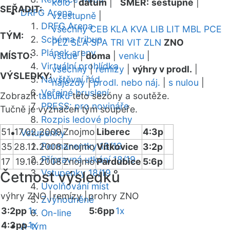
kolo
|
datum
|
SMĚR:
sestupně
|
SEŘADIT:
DRFG Arena
vzestupně
|
DRFG Arena
všechny
CEB
KLA
KVA
LIB
LIT
MBL
PCE
TÝM:
Schéma tribun
PLZ
SLA
SPA
TRI
VIT
ZLN
ZNO
Plánek areny
MÍSTO:
všude
|
doma
|
venku
|
Virtuální prohlídka
všechny
|
remízy
|
výhry v prodl.
|
VÝSLEDKY:
Návštěvní řád
nájezdy
|
prodl. nebo náj.
|
s nulou
|
Veřejné bruslení
Zobrazit
tabulku
této sezóny a soutěže.
PRESS: pro novináře
Tučně je vyznačen tým soupeře.
Rozpis ledové plochy
51
17.02.2009
Znojmo
Liberec
4:3p
Vstupenky
Permanentky 18/19
35
28.12.2008
Znojmo
Vítkovice
3:2p
Přípravná utkání 18/19
17
19.10.2008
Znojmo
Pardubice
5:6p
Vstupenky 18/19
Četnost výsledků
Uvolňování míst
výhry ZNO |
remízy |
prohry ZNO
Zvýhodněné
3:2pp
1x
5:6pp
1x
On-line
4:3pp
1x
A-tým