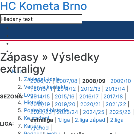
HC Kometa Brno
Zápasy »
Výsledky
extraligy
Klub
Základní údaje
2006/07
|
2007/08
|
2008/09
|
2009/10
Vedení a kontakty
|
2010/11
|
2011/12
|
2012/13
|
2013/14
|
Logo
SEZONA:
2014/15
|
2015/16
|
2016/17
|
2017/18
|
Historie
2018/19
|
2019/20
|
2020/21
|
2021/22
|
Podrobná historie
2022/23
|
2023/24
|
2024/25
|
2025/26
|
Ke stažení
extraliga
|
1.liga
|
2.liga západ
|
2.liga
LIGA:
Kariéra
východ
|
Redakce webu