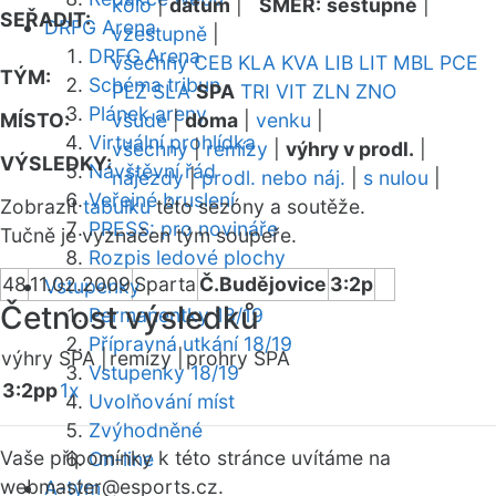
kolo
|
datum
|
SMĚR:
sestupně
|
SEŘADIT:
DRFG Arena
vzestupně
|
DRFG Arena
všechny
CEB
KLA
KVA
LIB
LIT
MBL
PCE
TÝM:
Schéma tribun
PLZ
SLA
SPA
TRI
VIT
ZLN
ZNO
Plánek areny
MÍSTO:
všude
|
doma
|
venku
|
Virtuální prohlídka
všechny
|
remízy
|
výhry v prodl.
|
VÝSLEDKY:
Návštěvní řád
nájezdy
|
prodl. nebo náj.
|
s nulou
|
Veřejné bruslení
Zobrazit
tabulku
této sezóny a soutěže.
PRESS: pro novináře
Tučně je vyznačen tým soupeře.
Rozpis ledové plochy
48
11.02.2009
Sparta
Č.Budějovice
3:2p
Vstupenky
Četnost výsledků
Permanentky 18/19
Přípravná utkání 18/19
výhry SPA |
remízy |
prohry SPA
Vstupenky 18/19
3:2pp
1x
Uvolňování míst
Zvýhodněné
Vaše připomínky k této stránce uvítáme na
On-line
webmaster
@esports.cz.
A-tým