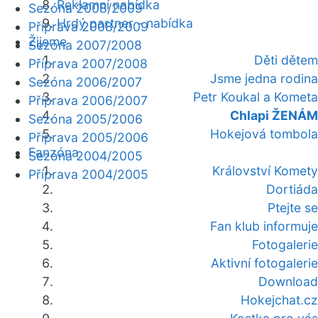
Reklamní nabídka
Sezóna 2008/2009
Hrdý partner - nabídka
Příprava 2008/2009
Žijeme
Sezóna 2007/2008
Děti dětem
Příprava 2007/2008
Jsme jedna rodina
Sezóna 2006/2007
Petr Koukal a Kometa
Příprava 2006/2007
Chlapi ŽENÁM
Sezóna 2005/2006
Hokejová tombola
Příprava 2005/2006
Fanzóna
Sezóna 2004/2005
Království Komety
Příprava 2004/2005
Dortiáda
Ptejte se
Fan klub informuje
Fotogalerie
Aktivní fotogalerie
Download
Hokejchat.cz