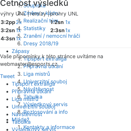
Četnost výsledků
Soupiska
Změny v kádru
výhry UNL |
remízy |
prohry UNL
Realizační tým
3:2pp
2x
1:2sn
1x
Statistiky
3:2sn
1x
2:3sn
1x
Zranění / nemocní hráči
4:3sn
1x
Dresy 2018/19
Zápasy
Vaše připomínky k této stránce uvítáme na
Tipsport extraliga
webmaster
@esports.cz.
Přípravná utkání
Liga mistrů
Tweet
Univerzitní souboj
Tipsport extraliga
Návštěvnost
Přípravná utkání
Tabulka
Liga mistrů
Výsledkový servis
Univerzitní souboj
Rozlosování a info
Návštěvnost
Mládež
Tabulka
Kontakty a informace
Výsledkový servis