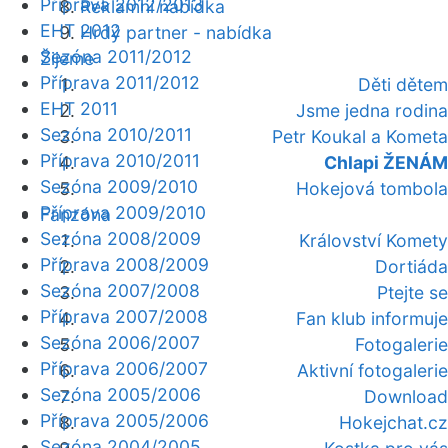
Příprava 2012/2013
Reklamní nabídka
EHT 2012
Hrdý partner - nabídka
Sezóna 2011/2012
Žijeme
Příprava 2011/2012
Děti dětem
EHT 2011
Jsme jedna rodina
Sezóna 2010/2011
Petr Koukal a Kometa
Příprava 2010/2011
Chlapi ŽENÁM
Sezóna 2009/2010
Hokejová tombola
Příprava 2009/2010
Fanzóna
Sezóna 2008/2009
Království Komety
Příprava 2008/2009
Dortiáda
Sezóna 2007/2008
Ptejte se
Příprava 2007/2008
Fan klub informuje
Sezóna 2006/2007
Fotogalerie
Příprava 2006/2007
Aktivní fotogalerie
Sezóna 2005/2006
Download
Příprava 2005/2006
Hokejchat.cz
Sezóna 2004/2005