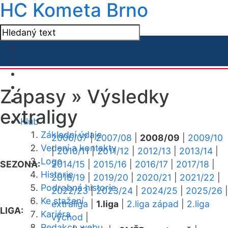
HC Kometa Brno
Zápasy »
Výsledky
extraligy
Klub
Základní údaje
2006/07
|
2007/08
|
2008/09
|
2009/10
Vedení a kontakty
|
2010/11
|
2011/12
|
2012/13
|
2013/14
|
Logo
SEZONA:
2014/15
|
2015/16
|
2016/17
|
2017/18
|
Historie
2018/19
|
2019/20
|
2020/21
|
2021/22
|
Podrobná historie
2022/23
|
2023/24
|
2024/25
|
2025/26
|
Ke stažení
extraliga
|
1.liga
|
2.liga západ
|
2.liga
LIGA:
Kariéra
východ
|
Redakce webu