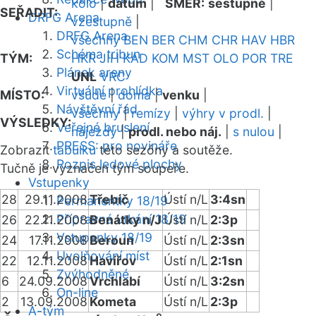
kolo
|
datum
|
SMĚR:
sestupně
|
SEŘADIT:
DRFG Arena
vzestupně
|
DRFG Arena
všechny
BEN
BER
CHM
CHR
HAV
HBR
Schéma tribun
TÝM:
HKR
JIH
KAD
KOM
MST
OLO
POR
TRE
Plánek areny
UNL
VRC
Virtuální prohlídka
MÍSTO:
všude
|
doma
|
venku
|
Návštěvní řád
všechny
|
remízy
|
výhry v prodl.
|
VÝSLEDKY:
Veřejné bruslení
nájezdy
|
prodl. nebo náj.
|
s nulou
|
PRESS: pro novináře
Zobrazit
tabulku
této sezóny a soutěže.
Rozpis ledové plochy
Tučně je vyznačen tým soupeře.
Vstupenky
28
29.11.2008
Třebíč
Ústí n/L
3:4sn
Permanentky 18/19
Přípravná utkání 18/19
26
22.11.2008
Benátky n/J
Ústí n/L
2:3p
Vstupenky 18/19
24
17.11.2008
Beroun
Ústí n/L
2:3sn
Uvolňování míst
22
12.11.2008
Havířov
Ústí n/L
2:1sn
Zvýhodněné
6
24.09.2008
Vrchlabí
Ústí n/L
3:2sn
On-line
2
13.09.2008
Kometa
Ústí n/L
2:3p
A-tým