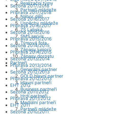
Realizační týmy
Sezóna 2017/2018
Partneři mládeže
Příprava 2017/2018
Nábor dětí
Sezóna 2016/2017
Úspěchy mládeže
Příprava 2016/2017
ZŠ Labská
Sezóna 2015/2016
SMS servis
Příprava 2015/2016
Týmová fota
Sezóna 2014/2015
Zápasy juniorů
Příprava 2014/2015
Zápasy dorostu
Sezóna 2013/2014
Partneři
Příprava 2013/2014
Generální partner
Sezóna 2012/2013
GOLD hlavní partner
Příprava 2012/2013
Hlavní partneři
EHT 2012
Business partneři
Sezóna 2011/2012
Hrdí partneři
Příprava 2011/2012
Mediální partneři
EHT 2011
Partneři mládeže
Sezóna 2010/2011