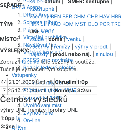
kolo
|
datum
|
SMĚR:
sestupně
|
SEŘADIT:
DRFG Arena
vzestupně
|
DRFG Arena
všechny
BEN
BER
CHM
CHR
HAV
HBR
Schéma tribun
TÝM:
HKR
JIH
KAD
KOM
MST
OLO
POR
TRE
Plánek areny
UNL
VRC
Virtuální prohlídka
MÍSTO:
všude
|
doma
|
venku
|
Návštěvní řád
všechny
|
remízy
|
výhry v prodl.
|
VÝSLEDKY:
Veřejné bruslení
nájezdy
|
prodl. nebo náj.
|
s nulou
|
PRESS: pro novináře
Zobrazit
tabulku
této sezóny a soutěže.
Rozpis ledové plochy
Tučně je vyznačen tým soupeře.
Vstupenky
44
21.01.2009
Ústí n/L
Chrudim
1:0p
Permanentky 18/19
Přípravná utkání 18/19
17
25.10.2008
Ústí n/L
Kometa
3:2sn
Četnost výsledků
Vstupenky 18/19
Uvolňování míst
výhry UNL |
remízy |
prohry UNL
Zvýhodněné
1:0pp
1x
On-line
3:2sn
1x
A-tým