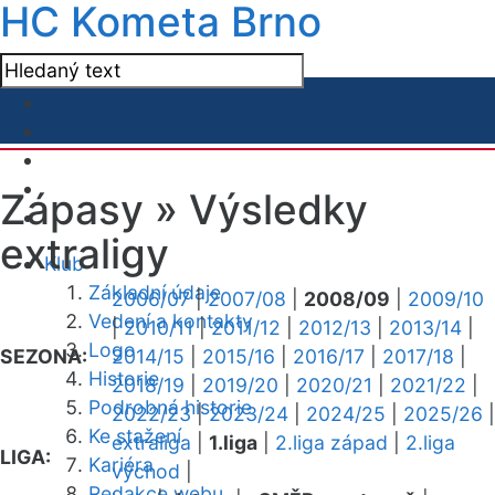
HC Kometa Brno
Zápasy »
Výsledky
extraligy
Klub
Základní údaje
2006/07
|
2007/08
|
2008/09
|
2009/10
Vedení a kontakty
|
2010/11
|
2011/12
|
2012/13
|
2013/14
|
Logo
SEZONA:
2014/15
|
2015/16
|
2016/17
|
2017/18
|
Historie
2018/19
|
2019/20
|
2020/21
|
2021/22
|
Podrobná historie
2022/23
|
2023/24
|
2024/25
|
2025/26
|
Ke stažení
extraliga
|
1.liga
|
2.liga západ
|
2.liga
LIGA:
Kariéra
východ
|
Redakce webu