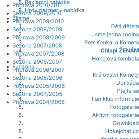
Reklamní nabídka
Příprava 2010/2011
Hrdý partner - nabídka
Sezóna 2009/2010
Žijeme
Příprava 2009/2010
Děti dětem
Sezóna 2008/2009
Jsme jedna rodina
Příprava 2008/2009
Petr Koukal a Kometa
Sezóna 2007/2008
Chlapi ŽENÁM
Příprava 2007/2008
Hokejová tombola
Sezóna 2006/2007
Fanzóna
Příprava 2006/2007
Království Komety
Sezóna 2005/2006
Dortiáda
Příprava 2005/2006
Ptejte se
Sezóna 2004/2005
Fan klub informuje
Příprava 2004/2005
Fotogalerie
Aktivní fotogalerie
Download
Hokejchat.cz