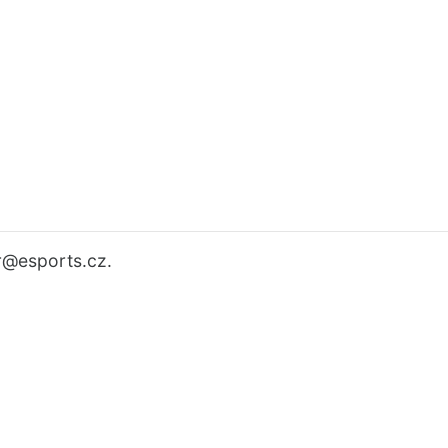
r
@esports.cz.