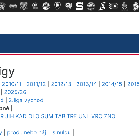
igy
|
2010/11
|
2011/12
|
2012/13
|
2013/14
|
2014/15
|
2015
|
2025/26
|
ed
|
2.liga východ
|
pně
|
KR
JIH
KAD
OLO
SUM
TAB
TRE
UNL
VRC
ZNO
y
|
prodl. nebo náj.
|
s nulou
|