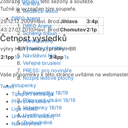
Zobrazit
tabulku
této sezóny a soutěže.
Kariéra
Tučně je vyznačen tým soupeře.
Redakce webu
DRFG Arena
29
12.12.2009
Havl. Brod
Jihlava
3:4p
DRFG Arena
43
27.01.2010
Havl. Brod
Chomutov
2:1p
Schéma tribun
Četnost výsledků
Plánek areny
Virtuální prohlídka
výhry HBR |
remízy |
prohry HBR
Návštěvní řád
2:1pp
1x
3:4pp
1x
Veřejné bruslení
PRESS: pro novináře
Vaše připomínky k této stránce uvítáme na webmaste
Rozpis ledové plochy
Vstupenky
Tweet
Permanentky 18/19
Tipsport extraliga
Přípravná utkání 18/19
Přípravná utkání
Vstupenky 18/19
Liga mistrů
Uvolňování míst
Univerzitní souboj
Zvýhodněné
Návštěvnost