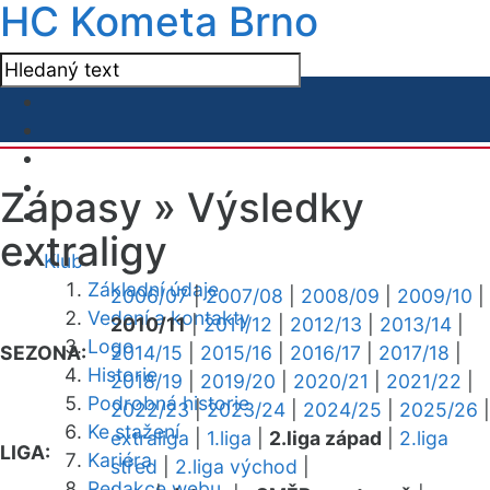
HC Kometa Brno
Zápasy »
Výsledky
extraligy
Klub
Základní údaje
2006/07
|
2007/08
|
2008/09
|
2009/10
|
Vedení a kontakty
2010/11
|
2011/12
|
2012/13
|
2013/14
|
Logo
SEZONA:
2014/15
|
2015/16
|
2016/17
|
2017/18
|
Historie
2018/19
|
2019/20
|
2020/21
|
2021/22
|
Podrobná historie
2022/23
|
2023/24
|
2024/25
|
2025/26
|
Ke stažení
extraliga
|
1.liga
|
2.liga západ
|
2.liga
LIGA:
Kariéra
střed
|
2.liga východ
|
Redakce webu