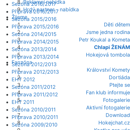
Reklamní nabídka
Sezóna 2016/2017
Hrdý partner - nabídka
Příprava 2016/2017
Žijeme
Sezóna 2015/2016
Děti dětem
Příprava 2015/2016
Jsme jedna rodina
Sezóna 2014/2015
Petr Koukal a Kometa
Příprava 2014/2015
Chlapi ŽENÁM
Sezóna 2013/2014
Hokejová tombola
Příprava 2013/2014
Fanzóna
Sezóna 2012/2013
Království Komety
Příprava 2012/2013
Dortiáda
EHT 2012
Ptejte se
Sezóna 2011/2012
Fan klub informuje
Příprava 2011/2012
Fotogalerie
EHT 2011
Aktivní fotogalerie
Sezóna 2010/2011
Download
Příprava 2010/2011
Hokejchat.cz
Sezóna 2009/2010