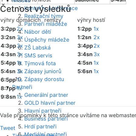
Mládež
Četnost výsledků
Kontakty a informace
Realizační týmy
výhry domácích
remízy
výhry hostí
Partneři mládeže
3:2pp
2x
1:2pp
1x
Nábor dětí
3:2sn
3x
1:2sn
2x
Úspěchy mládeže
4:3pp
3x
3:4pp
2x
ZŠ Labská
4:3sn
3x
3:4sn
3x
SMS servis
5:4pp
1x
4:5sn
1x
Týmová fota
5:4sn
3x
Zápasy juniorů
5:6sn
1x
Zápasy dorostu
6:5pp
1x
Partneři
8:7pp
1x
Generální partner
9:8sn
1x
GOLD hlavní partner
Hlavní partneři
Vaše připomínky k této stránce uvítáme na webmaste
Business partneři
Hrdí partneři
Tweet
Mediální partneři
Tipsport extraliga