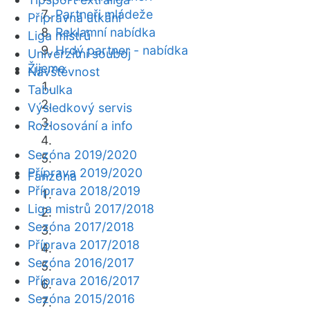
Partneři mládeže
Přípravná utkání
Reklamní nabídka
Liga mistrů
Hrdý partner - nabídka
Univerzitní souboj
Žijeme
Návštěvnost
Tabulka
Výsledkový servis
Rozlosování a info
Sezóna 2019/2020
Příprava 2019/2020
Fanzóna
Příprava 2018/2019
Liga mistrů 2017/2018
Sezóna 2017/2018
Příprava 2017/2018
Sezóna 2016/2017
Příprava 2016/2017
Sezóna 2015/2016