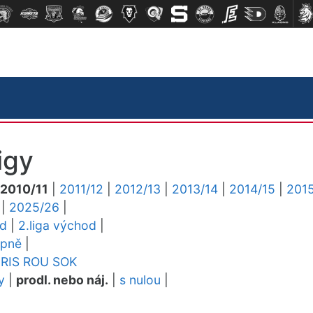
igy
2010/11
|
2011/12
|
2012/13
|
2013/14
|
2014/15
|
2015
|
2025/26
|
ed
|
2.liga východ
|
upně
|
RIS
ROU
SOK
y
|
prodl. nebo náj.
|
s nulou
|