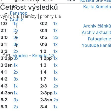
Kostka pro vás
Četnost výsledků
Karta Kometa
Fanshop
výhry LIB |
remízy |
prohry LIB
Archiv
1:0
1x
0:2
1x
Archiv článků
2:1
2x
0:4
1x
Archiv aktualit
3:0
2x
0:5
2x
Fotogalerie
3:1
3x
0:6
1x
Youtube kanál
3:2
2x
1:2
1x
ČF1:
Hradec - Kometa 1:3
3:2pp
3x
1:2pp
1x
3:2sn
1x
1:3
1x
4:1
2x
1:4
1x
4:2
3x
1:7
1x
4:3
1x
2:3
2x
4:3sn
1x
2:3pp
1x
5:2
3x
2:3sn
2x
5:3
2x
3:4
1x