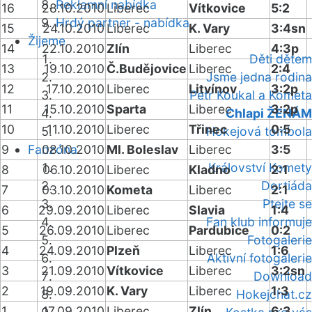
Reklamní nabídka
16
28.10.2010
Liberec
Vítkovice
5:2
Hrdý partner - nabídka
15
24.10.2010
Liberec
K. Vary
3:4sn
Žijeme
14
22.10.2010
Zlín
Liberec
4:3p
Děti dětem
13
19.10.2010
Č.Budějovice
Liberec
2:4
Jsme jedna rodina
12
17.10.2010
Liberec
Litvínov
3:2p
Petr Koukal a Kometa
11
15.10.2010
Sparta
Liberec
3:2p
Chlapi ŽENÁM
10
11.10.2010
Liberec
Třinec
0:5
Hokejová tombola
9
Fanzóna
08.10.2010
Ml. Boleslav
Liberec
3:5
Království Komety
8
06.10.2010
Liberec
Kladno
2:1
Dortiáda
7
03.10.2010
Kometa
Liberec
2:1
Ptejte se
6
29.09.2010
Liberec
Slavia
1:4
Fan klub informuje
5
26.09.2010
Liberec
Pardubice
0:2
Fotogalerie
4
24.09.2010
Plzeň
Liberec
1:6
Aktivní fotogalerie
3
21.09.2010
Vítkovice
Liberec
3:2sn
Download
2
19.09.2010
K. Vary
Liberec
1:3
Hokejchat.cz
1
17.09.2010
Liberec
Zlín
6:3