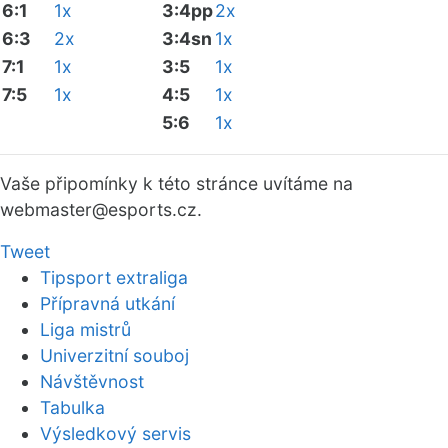
6:1
1x
3:4pp
2x
6:3
2x
3:4sn
1x
7:1
1x
3:5
1x
7:5
1x
4:5
1x
5:6
1x
Vaše připomínky k této stránce uvítáme na
webmaster
@esports.cz.
Tweet
Tipsport extraliga
Přípravná utkání
Liga mistrů
Univerzitní souboj
Návštěvnost
Tabulka
Výsledkový servis