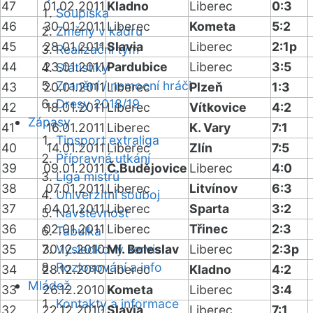
47
01.02.2011
Kladno
Liberec
0:3
Soupiska
46
30.01.2011
Liberec
Kometa
5:2
Změny v kádru
45
28.01.2011
Slavia
Liberec
2:1p
Realizační tým
44
23.01.2011
Pardubice
Liberec
3:5
Statistiky
Zranění / nemocní hráči
43
20.01.2011
Liberec
Plzeň
1:3
Dresy 2018/19
42
18.01.2011
Liberec
Vítkovice
4:2
Zápasy
41
16.01.2011
Liberec
K. Vary
7:1
Tipsport extraliga
40
14.01.2011
Liberec
Zlín
7:5
Přípravná utkání
39
09.01.2011
Č.Budějovice
Liberec
4:0
Liga mistrů
38
07.01.2011
Liberec
Litvínov
6:3
Univerzitní souboj
37
04.01.2011
Liberec
Sparta
3:2
Návštěvnost
36
02.01.2011
Liberec
Třinec
2:3
Tabulka
35
30.12.2010
Výsledkový servis
Ml. Boleslav
Liberec
2:3p
Rozlosování a info
34
28.12.2010
Liberec
Kladno
4:2
Mládež
33
26.12.2010
Kometa
Liberec
3:4
Kontakty a informace
32
22.12.2010
Slavia
Liberec
7:1