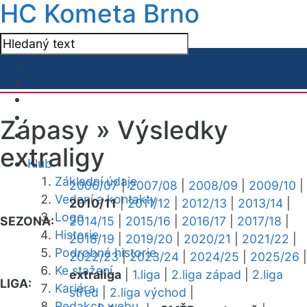
HC Kometa Brno
Zápasy »
Výsledky
extraligy
Klub
Základní údaje
2006/07
|
2007/08
|
2008/09
|
2009/10
|
Vedení a kontakty
2010/11
|
2011/12
|
2012/13
|
2013/14
|
Logo
SEZONA:
2014/15
|
2015/16
|
2016/17
|
2017/18
|
Historie
2018/19
|
2019/20
|
2020/21
|
2021/22
|
Podrobná historie
2022/23
|
2023/24
|
2024/25
|
2025/26
|
Ke stažení
extraliga
|
1.liga
|
2.liga západ
|
2.liga
LIGA:
Kariéra
střed
|
2.liga východ
|
Redakce webu