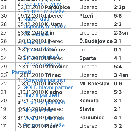
Realizační týmy
31
12.12.2010
Pardubice
Liberec
2:3p
Partneři mládeže
30
09.12.2010
Liberec
Plzeň
5:6
Nábor dětí
28
05.12.2010
K. Vary
Liberec
2:3
Úspěchy mládeže
27
03.12.2010
Zlín
Liberec
2:3sn
ZŠ Labská
26
30.11.2010
Liberec
Č.Budějovice
3:1
SMS servis
Týmová fota
25
28.11.2010
Litvínov
Liberec
0:1
Zápasy juniorů
24
26.11.2010
Liberec
Sparta
4:1
Zápasy dorostu
29
23.11.2010
Vítkovice
Liberec
5:4
Partneři
23
21.11.2010
Třinec
Liberec
3:4sn
Generální partner
22
18.11.2010
Liberec
Ml. Boleslav
0:6
GOLD hlavní partner
21
16.11.2010
Kladno
Liberec
5:3
Hlavní partneři
20
07.11.2010
Liberec
Kometa
3:1
Business partneři
19
05.11.2010
Liberec
Slavia
2:1
Hrdí partneři
18
02.11.2010
Liberec
Pardubice
4:1
Mediální partneři
Partneři mládeže
17
31.10.2010
Plzeň
Liberec
3:2