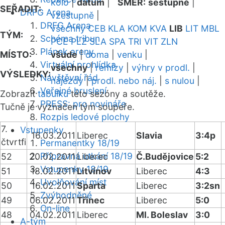
kolo
|
datum
|
SMĚR:
sestupně
|
SEŘADIT:
DRFG Arena
vzestupně
|
DRFG Arena
všechny
CEB
KLA
KOM
KVA
LIB
LIT
MBL
TÝM:
Schéma tribun
PCE
PLZ
SLA
SPA
TRI
VIT
ZLN
Plánek areny
MÍSTO:
všude
|
doma
|
venku
|
Virtuální prohlídka
všechny
|
remízy
|
výhry v prodl.
|
VÝSLEDKY:
Návštěvní řád
nájezdy
|
prodl. nebo náj.
|
s nulou
|
Veřejné bruslení
Zobrazit
tabulku
této sezóny a soutěže.
PRESS: pro novináře
Tučně je vyznačen tým soupeře.
Rozpis ledové plochy
7.
Vstupenky
16.03.2011
Liberec
Slavia
3:4p
čtvrtfi
Permanentky 18/19
Přípravná utkání 18/19
52
20.02.2011
Liberec
Č.Budějovice
5:2
Vstupenky 18/19
51
18.02.2011
Litvínov
Liberec
4:3
Uvolňování míst
50
16.02.2011
Sparta
Liberec
3:2sn
Zvýhodněné
49
06.02.2011
Třinec
Liberec
5:0
On-line
48
04.02.2011
Liberec
Ml. Boleslav
3:0
A-tým