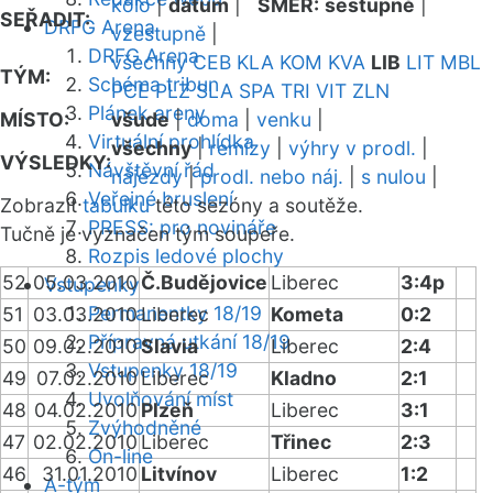
kolo
|
datum
|
SMĚR:
sestupně
|
SEŘADIT:
DRFG Arena
vzestupně
|
DRFG Arena
všechny
CEB
KLA
KOM
KVA
LIB
LIT
MBL
TÝM:
Schéma tribun
PCE
PLZ
SLA
SPA
TRI
VIT
ZLN
Plánek areny
MÍSTO:
všude
|
doma
|
venku
|
Virtuální prohlídka
všechny
|
remízy
|
výhry v prodl.
|
VÝSLEDKY:
Návštěvní řád
nájezdy
|
prodl. nebo náj.
|
s nulou
|
Veřejné bruslení
Zobrazit
tabulku
této sezóny a soutěže.
PRESS: pro novináře
Tučně je vyznačen tým soupeře.
Rozpis ledové plochy
52
05.03.2010
Č.Budějovice
Liberec
3:4p
Vstupenky
Permanentky 18/19
51
03.03.2010
Liberec
Kometa
0:2
Přípravná utkání 18/19
50
09.02.2010
Slavia
Liberec
2:4
Vstupenky 18/19
49
07.02.2010
Liberec
Kladno
2:1
Uvolňování míst
48
04.02.2010
Plzeň
Liberec
3:1
Zvýhodněné
47
02.02.2010
Liberec
Třinec
2:3
On-line
46
31.01.2010
Litvínov
Liberec
1:2
A-tým