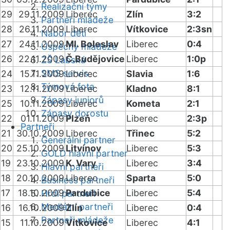
Realizační týmy
29
29.11.2009
Liberec
Zlín
3:2
Partneři mládeže
28
26.11.2009
Liberec
Vítkovice
2:3sn
Nábor dětí
27
24.11.2009
Ml. Boleslav
Liberec
0:4
Úspěchy mládeže
26
22.11.2009
Č.Budějovice
Liberec
1:0p
ZŠ Labská
SMS servis
24
15.11.2009
Liberec
Slavia
1:6
Týmová fota
23
12.11.2009
Liberec
Kladno
8:1
Zápasy juniorů
25
10.11.2009
Liberec
Kometa
2:1
Zápasy dorostu
22
01.11.2009
Plzeň
Liberec
2:3p
Partneři
21
30.10.2009
Liberec
Třinec
5:2
Generální partner
20
25.10.2009
Litvínov
Liberec
5:3
GOLD hlavní partner
19
23.10.2009
K. Vary
Liberec
3:4
Hlavní partneři
18
20.10.2009
Liberec
Sparta
5:0
Business partneři
17
18.10.2009
Pardubice
Liberec
5:4
Hrdí partneři
Mediální partneři
16
16.10.2009
Zlín
Liberec
0:4
Partneři mládeže
15
11.10.2009
Vítkovice
Liberec
4:1