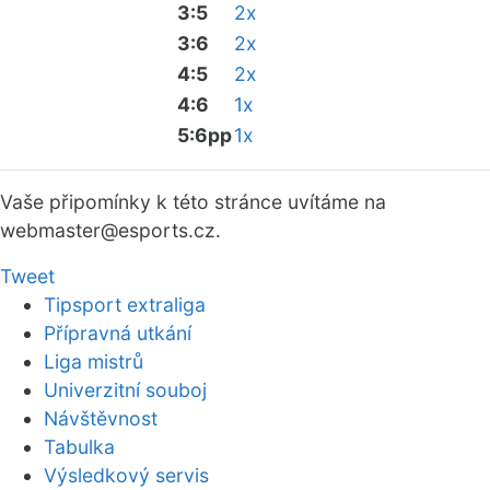
3:5
2x
3:6
2x
4:5
2x
4:6
1x
5:6pp
1x
Vaše připomínky k této stránce uvítáme na
webmaster
@esports.cz.
Tweet
Tipsport extraliga
Přípravná utkání
Liga mistrů
Univerzitní souboj
Návštěvnost
Tabulka
Výsledkový servis