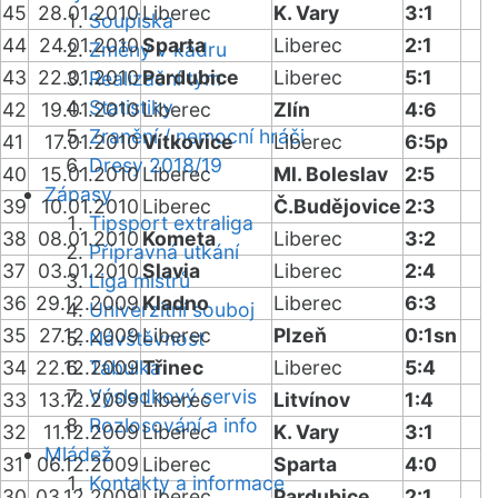
45
28.01.2010
Liberec
K. Vary
3:1
Soupiska
44
24.01.2010
Sparta
Liberec
2:1
Změny v kádru
43
22.01.2010
Pardubice
Liberec
5:1
Realizační tým
Statistiky
42
19.01.2010
Liberec
Zlín
4:6
Zranění / nemocní hráči
41
17.01.2010
Vítkovice
Liberec
6:5p
Dresy 2018/19
40
15.01.2010
Liberec
Ml. Boleslav
2:5
Zápasy
39
10.01.2010
Liberec
Č.Budějovice
2:3
Tipsport extraliga
38
08.01.2010
Kometa
Liberec
3:2
Přípravná utkání
37
03.01.2010
Slavia
Liberec
2:4
Liga mistrů
36
29.12.2009
Kladno
Liberec
6:3
Univerzitní souboj
35
27.12.2009
Liberec
Plzeň
0:1sn
Návštěvnost
34
22.12.2009
Tabulka
Třinec
Liberec
5:4
Výsledkový servis
33
13.12.2009
Liberec
Litvínov
1:4
Rozlosování a info
32
11.12.2009
Liberec
K. Vary
3:1
Mládež
31
06.12.2009
Liberec
Sparta
4:0
Kontakty a informace
30
03.12.2009
Liberec
Pardubice
2:1