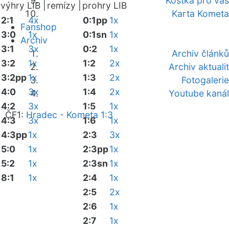
Kostka pro vás
výhry LIB |
remízy |
prohry LIB
Karta Kometa
2:1
4x
0:1pp
1x
Fanshop
3:0
1x
0:1sn
1x
Archiv
3:1
3x
0:2
1x
Archiv článků
3:2
1x
1:2
2x
Archiv aktualit
3:2pp
1x
1:3
2x
Fotogalerie
4:0
3x
1:4
2x
Youtube kanál
4:2
3x
1:5
1x
ČF1:
Hradec - Kometa 1:3
4:3
3x
1:6
1x
4:3pp
1x
2:3
3x
5:0
1x
2:3pp
1x
5:2
1x
2:3sn
1x
8:1
1x
2:4
1x
2:5
2x
2:6
1x
2:7
1x