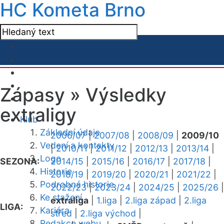
HC Kometa Brno
Zápasy »
Výsledky
extraligy
Klub
Základní údaje
2006/07
|
2007/08
|
2008/09
|
2009/10
Vedení a kontakty
|
2010/11
|
2011/12
|
2012/13
|
2013/14
|
Logo
SEZONA:
2014/15
|
2015/16
|
2016/17
|
2017/18
|
Historie
2018/19
|
2019/20
|
2020/21
|
2021/22
|
Podrobná historie
2022/23
|
2023/24
|
2024/25
|
2025/26
|
Ke stažení
extraliga
|
1.liga
|
2.liga západ
|
2.liga
LIGA:
Kariéra
střed
|
2.liga východ
|
Redakce webu