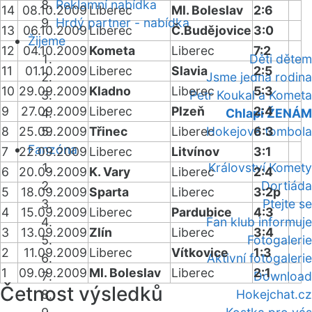
Reklamní nabídka
14
08.10.2009
Liberec
Ml. Boleslav
2:6
Hrdý partner - nabídka
13
06.10.2009
Liberec
Č.Budějovice
3:0
Žijeme
12
04.10.2009
Kometa
Liberec
7:2
Děti dětem
11
01.10.2009
Liberec
Slavia
2:5
Jsme jedna rodina
10
29.09.2009
Kladno
Liberec
5:3
Petr Koukal a Kometa
9
27.09.2009
Liberec
Plzeň
2:4
Chlapi ŽENÁM
8
25.09.2009
Třinec
Liberec
Hokejová tombola
6:3
Fanzóna
7
22.09.2009
Liberec
Litvínov
3:1
Království Komety
6
20.09.2009
K. Vary
Liberec
2:4
Dortiáda
5
18.09.2009
Sparta
Liberec
3:2p
Ptejte se
4
15.09.2009
Liberec
Pardubice
4:3
Fan klub informuje
3
13.09.2009
Zlín
Liberec
3:4
Fotogalerie
2
11.09.2009
Liberec
Vítkovice
1:3
Aktivní fotogalerie
1
09.09.2009
Ml. Boleslav
Liberec
2:1
Download
Četnost výsledků
Hokejchat.cz