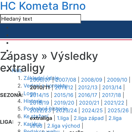
HC Kometa Brno
Zápasy »
Výsledky
extraligy
Klub
Základní údaje
2006/07
|
2007/08
|
2008/09
|
2009/10
|
Vedení a kontakty
2010/11
|
2011/12
|
2012/13
|
2013/14
|
Logo
SEZONA:
2014/15
|
2015/16
|
2016/17
|
2017/18
|
Historie
2018/19
|
2019/20
|
2020/21
|
2021/22
|
Podrobná historie
2022/23
|
2023/24
|
2024/25
|
2025/26
|
Ke stažení
extraliga
|
1.liga
|
2.liga západ
|
2.liga
LIGA:
Kariéra
střed
|
2.liga východ
|
Redakce webu