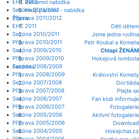
EHT 2012
Reklamní nabídka
Sezóna 2011/2012
Hrdý partner - nabídka
Příprava 2011/2012
Žijeme
EHT 2011
Děti dětem
Sezóna 2010/2011
Jsme jedna rodina
Příprava 2010/2011
Petr Koukal a Kometa
Sezóna 2009/2010
Chlapi ŽENÁM
Příprava 2009/2010
Hokejová tombola
Sezóna 2008/2009
Fanzóna
Příprava 2008/2009
Království Komety
Sezóna 2007/2008
Dortiáda
Příprava 2007/2008
Ptejte se
Sezóna 2006/2007
Fan klub informuje
Příprava 2006/2007
Fotogalerie
Sezóna 2005/2006
Aktivní fotogalerie
Příprava 2005/2006
Download
Sezóna 2004/2005
Hokejchat.cz
Příprava 2004/2005