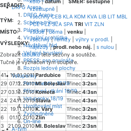
kolo
|
datum
|
SMĚR:
sestupně
|
SEŘADIT:
DRFG Arena
vzestupně
|
DRFG Arena
všechny
CEB
KLA
KOM
KVA
LIB
LIT
MBL
TÝM:
Schéma tribun
PCE
PLZ
SLA
SPA
TRI
VIT
ZLN
Plánek areny
MÍSTO:
všude
|
doma
|
venku
|
Virtuální prohlídka
všechny
|
remízy
|
výhry v prodl.
|
VÝSLEDKY:
Návštěvní řád
nájezdy
|
prodl. nebo náj.
|
s nulou
|
Veřejné bruslení
Zobrazit
tabulku
této sezóny a soutěže.
PRESS: pro novináře
Tučně je vyznačen tým soupeře.
Rozpis ledové plochy
41
16.01.2011
Pardubice
Třinec
3:2sn
Vstupenky
Permanentky 18/19
29
07.12.2010
Ml. Boleslav
Třinec
3:2sn
Přípravná utkání 18/19
27
03.12.2010
Kometa
Třinec
4:3sn
Vstupenky 18/19
24
24.11.2010
Slavia
Třinec
4:3sn
Uvolňování míst
22
19.11.2010
K. Vary
Třinec
3:2sn
Zvýhodněné
6
01.10.2010
Zlín
Třinec
3:2sn
On-line
3
21.09.2010
Ml. Boleslav
Třinec
2:3sn
A-tým