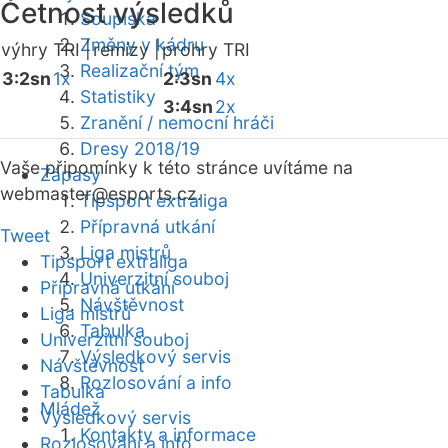
Četnost výsledků
Soupiska
Změny v kádru
výhry TRI |
remízy |
prohry TRI
Realizační tým
3:2sn
1x
2:3sn
4x
Statistiky
3:4sn
2x
Zranění / nemocní hráči
Dresy 2018/19
Vaše připomínky k této stránce uvítáme na
Zápasy
webmaster
@esports.cz.
Tipsport extraliga
Přípravná utkání
Tweet
Liga mistrů
Tipsport extraliga
Univerzitní souboj
Přípravná utkání
Návštěvnost
Liga mistrů
Tabulka
Univerzitní souboj
Výsledkový servis
Návštěvnost
Rozlosování a info
Tabulka
Mládež
Výsledkový servis
Kontakty a informace
Rozlosování a info