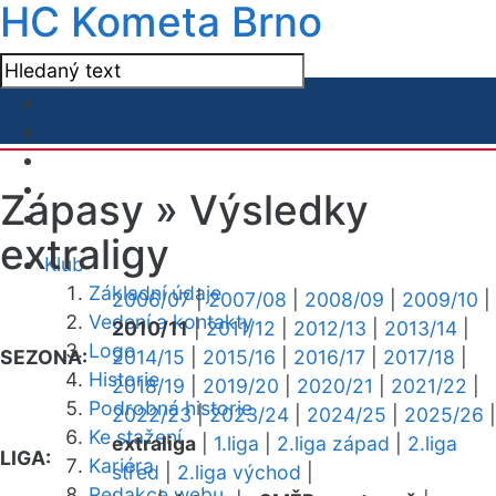
HC Kometa Brno
Zápasy »
Výsledky
extraligy
Klub
Základní údaje
2006/07
|
2007/08
|
2008/09
|
2009/10
|
Vedení a kontakty
2010/11
|
2011/12
|
2012/13
|
2013/14
|
Logo
SEZONA:
2014/15
|
2015/16
|
2016/17
|
2017/18
|
Historie
2018/19
|
2019/20
|
2020/21
|
2021/22
|
Podrobná historie
2022/23
|
2023/24
|
2024/25
|
2025/26
|
Ke stažení
extraliga
|
1.liga
|
2.liga západ
|
2.liga
LIGA:
Kariéra
střed
|
2.liga východ
|
Redakce webu