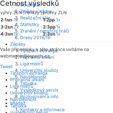
Četnost výsledků
Soupiska
Změny v kádru
výhry ZLN |
remízy |
prohry ZLN
Realizační tým
2:1sn
1x
1:2pp
1x
Statistiky
3:2sn
2x
2:3pp
1x
Zranění / nemocní hráči
4:3sn
1x
2:3sn
1x
Dresy 2018/19
Zápasy
Vaše připomínky k této stránce uvítáme na
Tipsport extraliga
webmaster
@esports.cz.
Přípravná utkání
Liga mistrů
Tweet
Univerzitní souboj
Tipsport extraliga
Návštěvnost
Přípravná utkání
Tabulka
Liga mistrů
Výsledkový servis
Univerzitní souboj
Rozlosování a info
Návštěvnost
Mládež
Tabulka
Kontakty a informace
Výsledkový servis