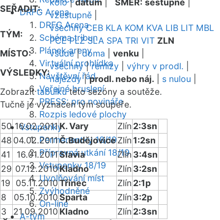
kolo
|
datum
|
SMĚR:
sestupně
|
SEŘADIT:
DRFG Arena
vzestupně
|
DRFG Arena
všechny
CEB
KLA
KOM
KVA
LIB
LIT
MBL
TÝM:
Schéma tribun
PCE
PLZ
SLA
SPA
TRI
VIT
ZLN
Plánek areny
MÍSTO:
všude
|
doma
|
venku
|
Virtuální prohlídka
všechny
|
remízy
|
výhry v prodl.
|
VÝSLEDKY:
Návštěvní řád
nájezdy
|
prodl. nebo náj.
|
s nulou
|
Veřejné bruslení
Zobrazit
tabulku
této sezóny a soutěže.
PRESS: pro novináře
Tučně je vyznačen tým soupeře.
Rozpis ledové plochy
50
16.02.2011
K. Vary
Zlín
2:3sn
Vstupenky
Permanentky 18/19
48
04.02.2011
Č.Budějovice
Zlín
1:2sn
Přípravná utkání 18/19
41
16.01.2011
Slavia
Zlín
3:4sn
Vstupenky 18/19
29
07.12.2010
Kladno
Zlín
3:2sn
Uvolňování míst
19
05.11.2010
Třinec
Zlín
2:1p
Zvýhodněné
8
05.10.2010
Sparta
Zlín
3:2p
On-line
3
21.09.2010
Kladno
Zlín
2:3sn
A-tým