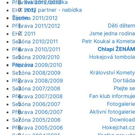
Reklamní nabídka
Příprava 2012/2013
Hrdý partner - nabídka
EHT 2012
Žijeme
Sezóna 2011/2012
Děti dětem
Příprava 2011/2012
Jsme jedna rodina
EHT 2011
Petr Koukal a Kometa
Sezóna 2010/2011
Chlapi ŽENÁM
Příprava 2010/2011
Hokejová tombola
Sezóna 2009/2010
Fanzóna
Příprava 2009/2010
Království Komety
Sezóna 2008/2009
Dortiáda
Příprava 2008/2009
Ptejte se
Sezóna 2007/2008
Fan klub informuje
Příprava 2007/2008
Fotogalerie
Sezóna 2006/2007
Aktivní fotogalerie
Příprava 2006/2007
Download
Sezóna 2005/2006
Hokejchat.cz
Příprava 2005/2006