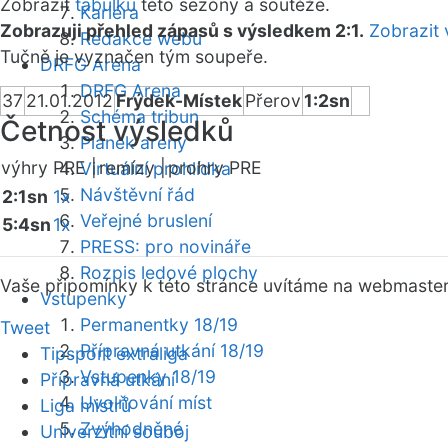
Zobrazit
tabulku
této sezóny a soutěže.
Kariéra
Zobrazuji přehled zápasů s výsledkem 2:1.
Zobrazit 
Redakce webu
Tučně je vyznačen tým soupeře.
DRFG Arena
DRFG Arena
37
21.01.2012
Frýdek-Místek
Přerov
1:2sn
Schéma tribun
Četnost výsledků
Plánek areny
výhry PRE |
remízy |
prohry PRE
Virtuální prohlídka
Návštěvní řád
2:1sn
1x
Veřejné bruslení
5:4sn
1x
PRESS: pro novináře
Rozpis ledové plochy
Vaše připomínky k této stránce uvítáme na webmaste
Vstupenky
Permanentky 18/19
Tweet
Přípravná utkání 18/19
Tipsport extraliga
Vstupenky 18/19
Přípravná utkání
Uvolňování míst
Liga mistrů
Zvýhodněné
Univerzitní souboj