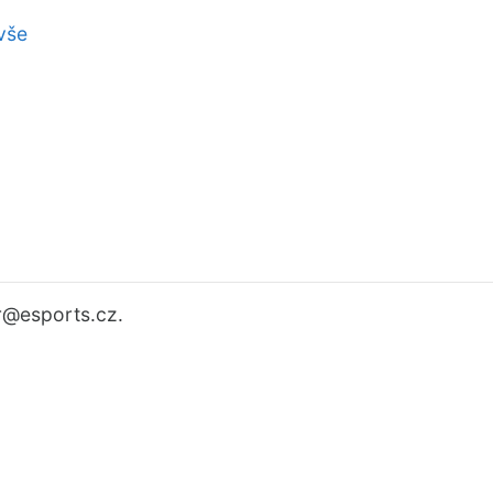
vše
r
@esports.cz.