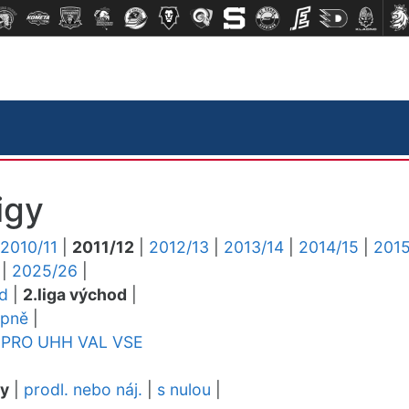
igy
2010/11
|
2011/12
|
2012/13
|
2013/14
|
2014/15
|
2015
|
2025/26
|
ed
|
2.liga východ
|
upně
|
PRO
UHH
VAL
VSE
dy
|
prodl. nebo náj.
|
s nulou
|