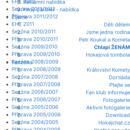
EHT 2012
Reklamní nabídka
Sezóna 2011/2012
Hrdý partner - nabídka
Příprava 2011/2012
Žijeme
EHT 2011
Děti dětem
Sezóna 2010/2011
Jsme jedna rodina
Příprava 2010/2011
Petr Koukal a Kometa
Sezóna 2009/2010
Chlapi ŽENÁM
Příprava 2009/2010
Hokejová tombola
Sezóna 2008/2009
Fanzóna
Příprava 2008/2009
Království Komety
Sezóna 2007/2008
Dortiáda
Příprava 2007/2008
Ptejte se
Sezóna 2006/2007
Fan klub informuje
Příprava 2006/2007
Fotogalerie
Sezóna 2005/2006
Aktivní fotogalerie
Příprava 2005/2006
Download
Sezóna 2004/2005
Hokejchat.cz
Příprava 2004/2005