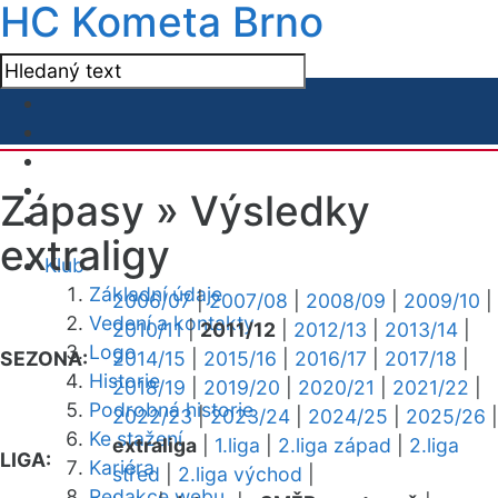
HC Kometa Brno
Zápasy »
Výsledky
extraligy
Klub
Základní údaje
2006/07
|
2007/08
|
2008/09
|
2009/10
|
Vedení a kontakty
2010/11
|
2011/12
|
2012/13
|
2013/14
|
Logo
SEZONA:
2014/15
|
2015/16
|
2016/17
|
2017/18
|
Historie
2018/19
|
2019/20
|
2020/21
|
2021/22
|
Podrobná historie
2022/23
|
2023/24
|
2024/25
|
2025/26
|
Ke stažení
extraliga
|
1.liga
|
2.liga západ
|
2.liga
LIGA:
Kariéra
střed
|
2.liga východ
|
Redakce webu