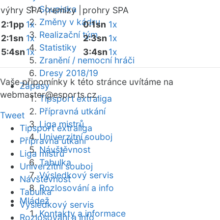
Soupiska
výhry SPA |
remízy |
prohry SPA
Změny v kádru
2:1pp
1x
0:1sn
1x
Realizační tým
2:1sn
1x
2:3sn
1x
Statistiky
5:4sn
1x
3:4sn
1x
Zranění / nemocní hráči
Dresy 2018/19
Vaše připomínky k této stránce uvítáme na
Zápasy
webmaster
@esports.cz.
Tipsport extraliga
Přípravná utkání
Tweet
Liga mistrů
Tipsport extraliga
Univerzitní souboj
Přípravná utkání
Návštěvnost
Liga mistrů
Tabulka
Univerzitní souboj
Výsledkový servis
Návštěvnost
Rozlosování a info
Tabulka
Mládež
Výsledkový servis
Kontakty a informace
Rozlosování a info