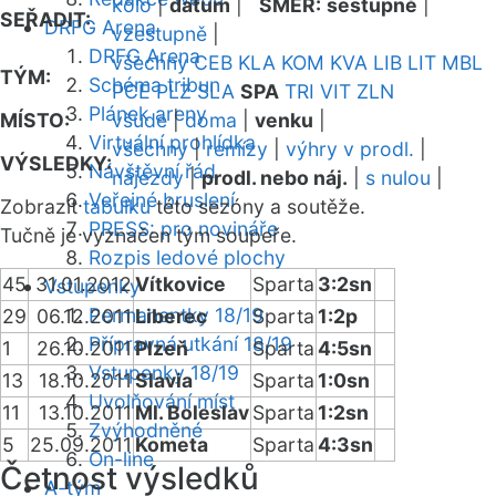
kolo
|
datum
|
SMĚR:
sestupně
|
SEŘADIT:
DRFG Arena
vzestupně
|
DRFG Arena
všechny
CEB
KLA
KOM
KVA
LIB
LIT
MBL
TÝM:
Schéma tribun
PCE
PLZ
SLA
SPA
TRI
VIT
ZLN
Plánek areny
MÍSTO:
všude
|
doma
|
venku
|
Virtuální prohlídka
všechny
|
remízy
|
výhry v prodl.
|
VÝSLEDKY:
Návštěvní řád
nájezdy
|
prodl. nebo náj.
|
s nulou
|
Veřejné bruslení
Zobrazit
tabulku
této sezóny a soutěže.
PRESS: pro novináře
Tučně je vyznačen tým soupeře.
Rozpis ledové plochy
45
31.01.2012
Vítkovice
Sparta
3:2sn
Vstupenky
Permanentky 18/19
29
06.12.2011
Liberec
Sparta
1:2p
Přípravná utkání 18/19
1
26.10.2011
Plzeň
Sparta
4:5sn
Vstupenky 18/19
13
18.10.2011
Slavia
Sparta
1:0sn
Uvolňování míst
11
13.10.2011
Ml. Boleslav
Sparta
1:2sn
Zvýhodněné
5
25.09.2011
Kometa
Sparta
4:3sn
On-line
Četnost výsledků
A-tým