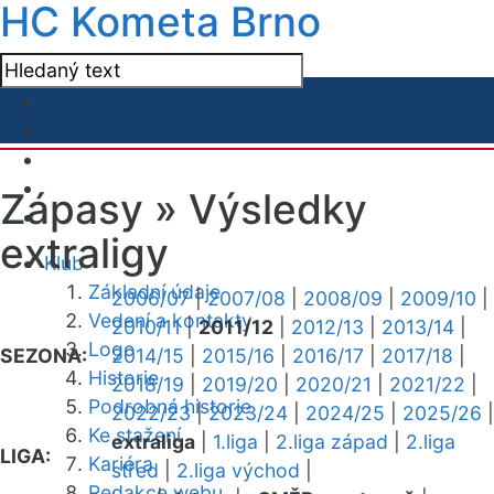
HC Kometa Brno
Zápasy »
Výsledky
extraligy
Klub
Základní údaje
2006/07
|
2007/08
|
2008/09
|
2009/10
|
Vedení a kontakty
2010/11
|
2011/12
|
2012/13
|
2013/14
|
Logo
SEZONA:
2014/15
|
2015/16
|
2016/17
|
2017/18
|
Historie
2018/19
|
2019/20
|
2020/21
|
2021/22
|
Podrobná historie
2022/23
|
2023/24
|
2024/25
|
2025/26
|
Ke stažení
extraliga
|
1.liga
|
2.liga západ
|
2.liga
LIGA:
Kariéra
střed
|
2.liga východ
|
Redakce webu