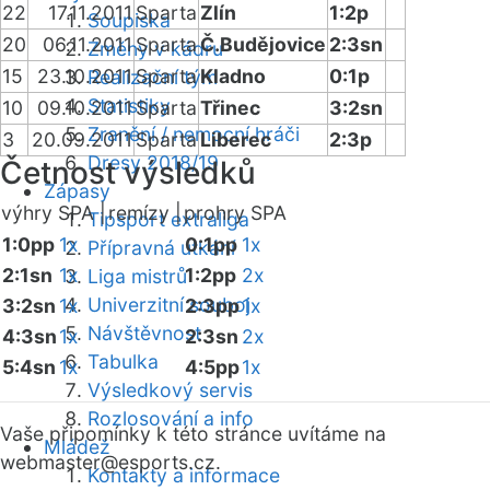
22
17.11.2011
Sparta
Zlín
1:2p
Soupiska
20
06.11.2011
Sparta
Č.Budějovice
2:3sn
Změny v kádru
15
23.10.2011
Sparta
Kladno
0:1p
Realizační tým
Statistiky
10
09.10.2011
Sparta
Třinec
3:2sn
Zranění / nemocní hráči
3
20.09.2011
Sparta
Liberec
2:3p
Dresy 2018/19
Četnost výsledků
Zápasy
výhry SPA |
remízy |
prohry SPA
Tipsport extraliga
1:0pp
1x
0:1pp
1x
Přípravná utkání
2:1sn
1x
1:2pp
2x
Liga mistrů
Univerzitní souboj
3:2sn
1x
2:3pp
1x
Návštěvnost
4:3sn
1x
2:3sn
2x
Tabulka
5:4sn
1x
4:5pp
1x
Výsledkový servis
Rozlosování a info
Vaše připomínky k této stránce uvítáme na
Mládež
webmaster
@esports.cz.
Kontakty a informace