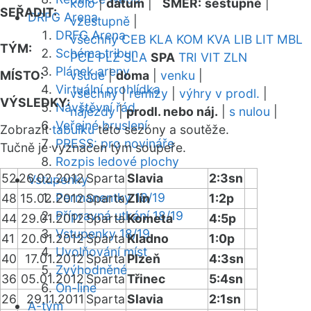
kolo
|
datum
|
SMĚR:
sestupně
|
SEŘADIT:
DRFG Arena
vzestupně
|
DRFG Arena
všechny
CEB
KLA
KOM
KVA
LIB
LIT
MBL
TÝM:
Schéma tribun
PCE
PLZ
SLA
SPA
TRI
VIT
ZLN
Plánek areny
MÍSTO:
všude
|
doma
|
venku
|
Virtuální prohlídka
všechny
|
remízy
|
výhry v prodl.
|
VÝSLEDKY:
Návštěvní řád
nájezdy
|
prodl. nebo náj.
|
s nulou
|
Veřejné bruslení
Zobrazit
tabulku
této sezóny a soutěže.
PRESS: pro novináře
Tučně je vyznačen tým soupeře.
Rozpis ledové plochy
52
26.02.2012
Sparta
Slavia
2:3sn
Vstupenky
Permanentky 18/19
48
15.02.2012
Sparta
Zlín
1:2p
Přípravná utkání 18/19
44
29.01.2012
Sparta
Kometa
4:5p
Vstupenky 18/19
41
20.01.2012
Sparta
Kladno
1:0p
Uvolňování míst
40
17.01.2012
Sparta
Plzeň
4:3sn
Zvýhodněné
36
05.01.2012
Sparta
Třinec
5:4sn
On-line
26
29.11.2011
Sparta
Slavia
2:1sn
A-tým