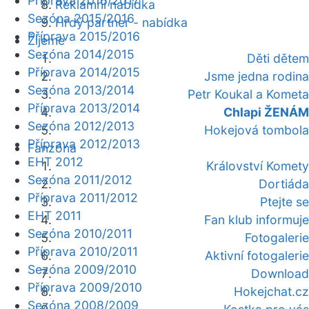
Příprava 2016/2017
Reklamní nabídka
Sezóna 2015/2016
Hrdý partner - nabídka
Příprava 2015/2016
Žijeme
Sezóna 2014/2015
Děti dětem
Příprava 2014/2015
Jsme jedna rodina
Sezóna 2013/2014
Petr Koukal a Kometa
Příprava 2013/2014
Chlapi ŽENÁM
Sezóna 2012/2013
Hokejová tombola
Příprava 2012/2013
Fanzóna
EHT 2012
Království Komety
Sezóna 2011/2012
Dortiáda
Příprava 2011/2012
Ptejte se
EHT 2011
Fan klub informuje
Sezóna 2010/2011
Fotogalerie
Příprava 2010/2011
Aktivní fotogalerie
Sezóna 2009/2010
Download
Příprava 2009/2010
Hokejchat.cz
Sezóna 2008/2009