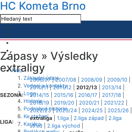
HC Kometa Brno
Zápasy »
Výsledky
extraligy
Klub
Základní údaje
2006/07
|
2007/08
|
2008/09
|
2009/10
|
Vedení a kontakty
2010/11
|
2011/12
|
2012/13
|
2013/14
|
Logo
SEZONA:
2014/15
|
2015/16
|
2016/17
|
2017/18
|
Historie
2018/19
|
2019/20
|
2020/21
|
2021/22
|
Podrobná historie
2022/23
|
2023/24
|
2024/25
|
2025/26
|
Ke stažení
extraliga
|
1.liga
|
2.liga západ
|
2.liga
LIGA:
Kariéra
střed
|
2.liga východ
|
Redakce webu