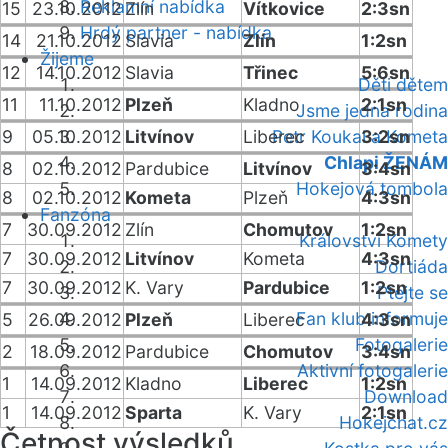
Reklamní nabídka
15
23.10.2012
Zlín
Vítkovice
2:3sn
Hrdý partner - nabídka
14
21.10.2012
Slavia
Zlín
1:2sn
Žijeme
12
14.10.2012
Slavia
Třinec
5:6sn
Děti dětem
11
11.10.2012
Plzeň
Kladno
2:1sn
Jsme jedna rodina
9
05.10.2012
Litvínov
Liberec
Petr Koukal a Kometa
3:2sn
Chlapi ŽENÁM
8
02.10.2012
Pardubice
Litvínov
3:4sn
Hokejová tombola
8
02.10.2012
Kometa
Plzeň
4:3sn
Fanzóna
7
30.09.2012
Zlín
Chomutov
1:2sn
Království Komety
7
30.09.2012
Litvínov
Kometa
4:3sn
Dortiáda
7
30.09.2012
K. Vary
Pardubice
1:2sn
Ptejte se
Fan klub informuje
5
26.09.2012
Plzeň
Liberec
4:3sn
Fotogalerie
2
18.09.2012
Pardubice
Chomutov
3:4sn
Aktivní fotogalerie
1
14.09.2012
Kladno
Liberec
1:2sn
Download
1
14.09.2012
Sparta
K. Vary
2:1sn
Hokejchat.cz
Četnost výsledků