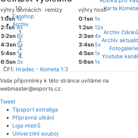
Kostka pro vás
Karta Kometa
výhry domácích
remízy
výhry hostí
Fanshop
1:0sn
1x
0:1sn
1x
Archiv
2:1sn
8x
1:2sn
12x
Archiv článků
3:2sn
8x
2:3sn
4x
Archiv aktualit
4:3sn
5x
3:4sn
5x
Fotogalerie
5:4sn
1x
4:5sn
1x
Youtube kanál
6:5sn
3x
5:6sn
1x
ČF1:
Hradec - Kometa 1:3
Vaše připomínky k této stránce uvítáme na
webmaster
@esports.cz.
Tweet
Tipsport extraliga
Přípravná utkání
Liga mistrů
Univerzitní souboj