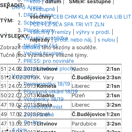
kolo
|
datum
|
SMĚR:
sestupně
|
SEŘADIT:
DRFG Arena
vzestupně
|
DRFG Arena
všechny
CEB
CHM
KLA
KOM
KVA
LIB
LIT
TÝM:
Schéma tribun
PCE
PLZ
SLA
SPA
TRI
VIT
ZLN
Plánek areny
všechny
|
remízy
|
výhry v prodl.
|
VÝSLEDKY:
Virtuální prohlídka
nájezdy
|
prodl. nebo náj.
|
s nulou
|
Návštěvní řád
Zobrazit
tabulku
této sezóny a soutěže.
Veřejné bruslení
Tučně jsou vyznačeny vítězné týmy.
PRESS: pro novináře
Rozpis ledové plochy
51
24.02.2013
Litvínov
Kladno
2:1sn
Vstupenky
51
24.02.2013
K. Vary
Č.Budějovice
2:3sn
Permanentky 18/19
51
24.02.2013
Kometa
Liberec
2:1sn
Přípravná utkání 18/19
50
22.02.2013
Kladno
Plzeň
2:1sn
Vstupenky 18/19
47
19.02.2013
Slavia
Liberec
3:2sn
Uvolňování míst
49
17.02.2013
Plzeň
Č.Budějovice
1:2sn
Zvýhodněné
On-line
47
13.02.2013
Litvínov
Pardubice
3:2sn
A-tým