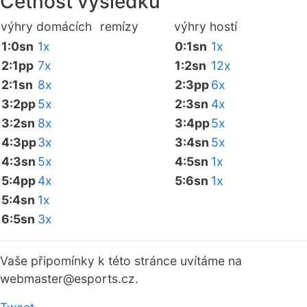
Četnost výsledků
výhry domácích
remízy
výhry hostí
1:0sn
1x
0:1sn
1x
2:1pp
7x
1:2sn
12x
2:1sn
8x
2:3pp
6x
3:2pp
5x
2:3sn
4x
3:2sn
8x
3:4pp
5x
4:3pp
3x
3:4sn
5x
4:3sn
5x
4:5sn
1x
5:4pp
4x
5:6sn
1x
5:4sn
1x
6:5sn
3x
Vaše připomínky k této stránce uvítáme na
webmaster
@esports.cz.