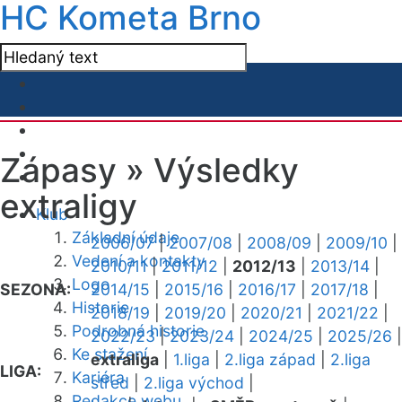
HC Kometa Brno
Zápasy »
Výsledky
extraligy
Klub
Základní údaje
2006/07
|
2007/08
|
2008/09
|
2009/10
|
Vedení a kontakty
2010/11
|
2011/12
|
2012/13
|
2013/14
|
Logo
SEZONA:
2014/15
|
2015/16
|
2016/17
|
2017/18
|
Historie
2018/19
|
2019/20
|
2020/21
|
2021/22
|
Podrobná historie
2022/23
|
2023/24
|
2024/25
|
2025/26
|
Ke stažení
extraliga
|
1.liga
|
2.liga západ
|
2.liga
LIGA:
Kariéra
střed
|
2.liga východ
|
Redakce webu