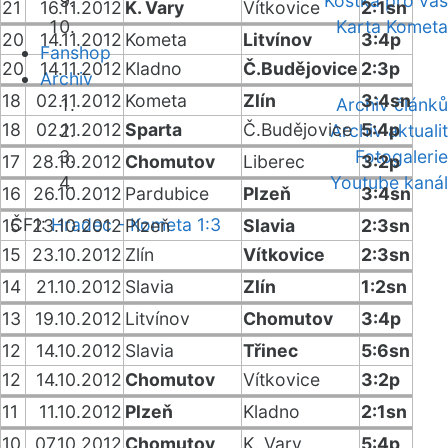
Kostka pro vás
21
16.11.2012
K. Vary
Vítkovice
2:1sn
Karta Kometa
20
14.11.2012
Kometa
Litvínov
3:4p
Fanshop
20
14.11.2012
Kladno
Č.Budějovice
2:3p
Archiv
18
02.11.2012
Kometa
Zlín
3:4sn
Archiv článků
18
02.11.2012
Sparta
Č.Budějovice
5:4p
Archiv aktualit
Fotogalerie
17
28.10.2012
Chomutov
Liberec
3:2p
Youtube kanál
16
26.10.2012
Pardubice
Plzeň
3:4sn
ČF1:
Hradec - Kometa 1:3
15
23.10.2012
Plzeň
Slavia
2:3sn
15
23.10.2012
Zlín
Vítkovice
2:3sn
14
21.10.2012
Slavia
Zlín
1:2sn
13
19.10.2012
Litvínov
Chomutov
3:4p
12
14.10.2012
Slavia
Třinec
5:6sn
12
14.10.2012
Chomutov
Vítkovice
3:2p
11
11.10.2012
Plzeň
Kladno
2:1sn
10
07.10.2012
Chomutov
K. Vary
5:4p