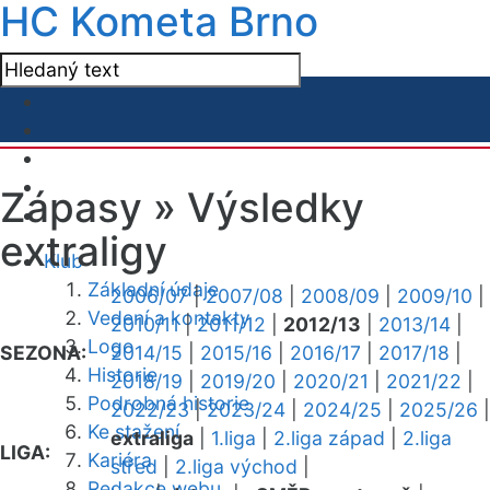
HC Kometa Brno
Zápasy »
Výsledky
extraligy
Klub
Základní údaje
2006/07
|
2007/08
|
2008/09
|
2009/10
|
Vedení a kontakty
2010/11
|
2011/12
|
2012/13
|
2013/14
|
Logo
SEZONA:
2014/15
|
2015/16
|
2016/17
|
2017/18
|
Historie
2018/19
|
2019/20
|
2020/21
|
2021/22
|
Podrobná historie
2022/23
|
2023/24
|
2024/25
|
2025/26
|
Ke stažení
extraliga
|
1.liga
|
2.liga západ
|
2.liga
LIGA:
Kariéra
střed
|
2.liga východ
|
Redakce webu