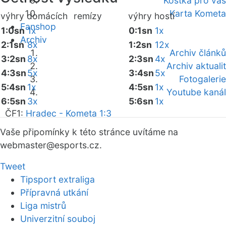
Kostka pro vás
Karta Kometa
výhry domácích
remízy
výhry hostí
Fanshop
1:0sn
1x
0:1sn
1x
Archiv
2:1sn
8x
1:2sn
12x
Archiv článků
3:2sn
8x
2:3sn
4x
Archiv aktualit
4:3sn
5x
3:4sn
5x
Fotogalerie
5:4sn
1x
4:5sn
1x
Youtube kanál
6:5sn
3x
5:6sn
1x
ČF1:
Hradec - Kometa 1:3
Vaše připomínky k této stránce uvítáme na
webmaster
@esports.cz.
Tweet
Tipsport extraliga
Přípravná utkání
Liga mistrů
Univerzitní souboj