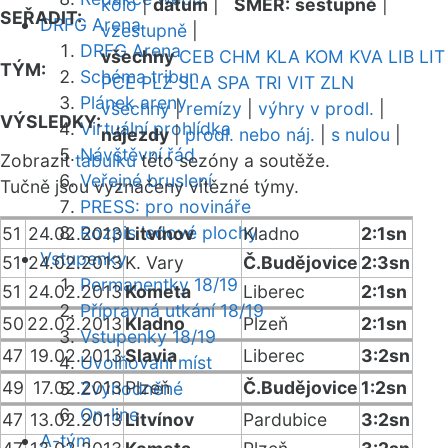
kolo
|
datum
|
SMĚR:
sestupně
|
SEŘADIT:
DRFG Arena
vzestupně
|
DRFG Arena
všechny
CEB
CHM
KLA
KOM
KVA
LIB
LIT
TÝM:
Schéma tribun
PCE
PLZ
SLA
SPA
TRI
VIT
ZLN
Plánek areny
všechny
|
remízy
|
výhry v prodl.
|
VÝSLEDKY:
Virtuální prohlídka
nájezdy
|
prodl. nebo náj.
|
s nulou
|
Návštěvní řád
Zobrazit
tabulku
této sezóny a soutěže.
Veřejné bruslení
Tučně jsou vyznačeny vítězné týmy.
PRESS: pro novináře
Rozpis ledové plochy
51
24.02.2013
Litvínov
Kladno
2:1sn
Vstupenky
51
24.02.2013
K. Vary
Č.Budějovice
2:3sn
Permanentky 18/19
51
24.02.2013
Kometa
Liberec
2:1sn
Přípravná utkání 18/19
50
22.02.2013
Kladno
Plzeň
2:1sn
Vstupenky 18/19
47
19.02.2013
Slavia
Liberec
3:2sn
Uvolňování míst
49
17.02.2013
Plzeň
Č.Budějovice
1:2sn
Zvýhodněné
On-line
47
13.02.2013
Litvínov
Pardubice
3:2sn
A-tým