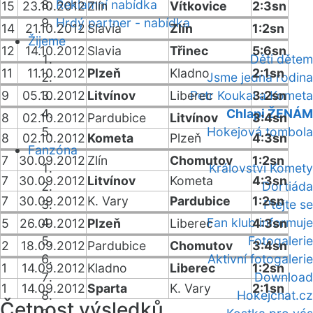
Reklamní nabídka
15
23.10.2012
Zlín
Vítkovice
2:3sn
Hrdý partner - nabídka
14
21.10.2012
Slavia
Zlín
1:2sn
Žijeme
12
14.10.2012
Slavia
Třinec
5:6sn
Děti dětem
11
11.10.2012
Plzeň
Kladno
2:1sn
Jsme jedna rodina
9
05.10.2012
Litvínov
Liberec
Petr Koukal a Kometa
3:2sn
Chlapi ŽENÁM
8
02.10.2012
Pardubice
Litvínov
3:4sn
Hokejová tombola
8
02.10.2012
Kometa
Plzeň
4:3sn
Fanzóna
7
30.09.2012
Zlín
Chomutov
1:2sn
Království Komety
7
30.09.2012
Litvínov
Kometa
4:3sn
Dortiáda
7
30.09.2012
K. Vary
Pardubice
1:2sn
Ptejte se
Fan klub informuje
5
26.09.2012
Plzeň
Liberec
4:3sn
Fotogalerie
2
18.09.2012
Pardubice
Chomutov
3:4sn
Aktivní fotogalerie
1
14.09.2012
Kladno
Liberec
1:2sn
Download
1
14.09.2012
Sparta
K. Vary
2:1sn
Hokejchat.cz
Četnost výsledků