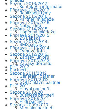
Mládež
Sezóna 2016/2017
Kontakty a informace
Příprava 2016/2017
Realizační týmy
Sezóna 2015/2016
Partneři mládeže
Příprava 2015/2016
Nábor dětí
Sezóna 2014/2015
Úspěchy mládeže
Příprava 2014/2015
ZŠ Labská
Sezóna 2013/2014
SMS servis
Příprava 2013/2014
Týmová fota
Sezóna 2012/2013
Zápasy juniorů
Příprava 2012/2013
Zápasy dorostu
EHT 2012
Partneři
Sezóna 2011/2012
Generální partner
Příprava 2011/2012
GOLD hlavní partner
EHT 2011
Hlavní partneři
Sezóna 2010/2011
Business partneři
Příprava 2010/2011
Hrdí partneři
Sezóna 2009/2010
Mediální partneři