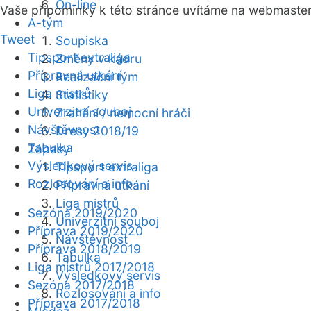
On-line
Vaše připomínky k této stránce uvítáme na webmaste
A-tým
Tweet
Soupiska
Tipsport extraliga
Změny v kádru
Přípravná utkání
Realizační tým
Liga mistrů
Statistiky
Univerzitní souboj
Zranění / nemocní hráči
Návštěvnost
Dresy 2018/19
Tabulka
Zápasy
Výsledkový servis
Tipsport extraliga
Rozlosování a info
Přípravná utkání
Liga mistrů
Sezóna 2019/2020
Univerzitní souboj
Příprava 2019/2020
Návštěvnost
Příprava 2018/2019
Tabulka
Liga mistrů 2017/2018
Výsledkový servis
Sezóna 2017/2018
Rozlosování a info
Příprava 2017/2018