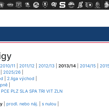
igy
2010/11
|
2011/12
|
2012/13
|
2013/14
|
2014/15
|
2015
|
2025/26
|
ed
|
2.liga východ
|
upně
|
PCE
PLZ
SLA
SPA
TRI
VIT
ZLN
dy
|
prodl. nebo náj.
|
s nulou
|