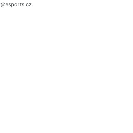
r
@esports.cz.