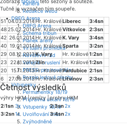
Zobrazit
tabulku
této sezóny a soutěže.
Kariéra
Tučně je vyznačen tým soupeře.
Redakce webu
DRFG Arena
51
04.03.2014
Hr. Králové
Liberec
3:4sn
DRFG Arena
48
25.02.2014
Hr. Králové
Vítkovice
2:3sn
Schéma tribun
42
26.01.2014
Hr. Králové
K. Vary
3:4sn
Plánek areny
40
19.01.2014
Hr. Králové
Sparta
3:2sn
Virtuální prohlídka
29
08.12.2013
K. Vary
Hr. Králové
1:2sn
Návštěvní řád
23
22.11.2013
Zlín
Hr. Králové
1:2sn
Veřejné bruslení
PRESS: pro novináře
20
15.11.2013
Hr. Králové
Pardubice
2:1sn
Rozpis ledové plochy
6
27.09.2013
Hr. Králové
Litvínov
2:3sn
Vstupenky
Četnost výsledků
Permanentky 18/19
výhry HKM |
remízy |
prohry HKM
Přípravná utkání 18/19
2:1sn
3x
2:3sn
2x
Vstupenky 18/19
3:2sn
1x
3:4sn
2x
Uvolňování míst
Zvýhodněné