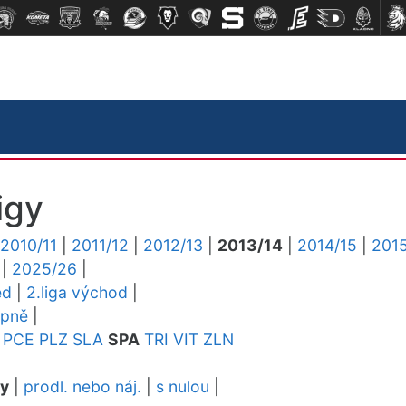
igy
2010/11
|
2011/12
|
2012/13
|
2013/14
|
2014/15
|
2015
|
2025/26
|
ed
|
2.liga východ
|
upně
|
PCE
PLZ
SLA
SPA
TRI
VIT
ZLN
dy
|
prodl. nebo náj.
|
s nulou
|