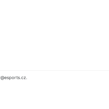
r
@esports.cz.