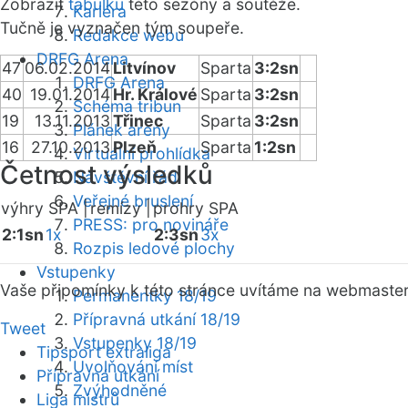
Zobrazit
tabulku
této sezóny a soutěže.
Kariéra
Tučně je vyznačen tým soupeře.
Redakce webu
DRFG Arena
47
06.02.2014
Litvínov
Sparta
3:2sn
DRFG Arena
40
19.01.2014
Hr. Králové
Sparta
3:2sn
Schéma tribun
19
13.11.2013
Třinec
Sparta
3:2sn
Plánek areny
16
27.10.2013
Plzeň
Sparta
1:2sn
Virtuální prohlídka
Četnost výsledků
Návštěvní řád
Veřejné bruslení
výhry SPA |
remízy |
prohry SPA
PRESS: pro novináře
2:1sn
1x
2:3sn
3x
Rozpis ledové plochy
Vstupenky
Vaše připomínky k této stránce uvítáme na webmaste
Permanentky 18/19
Přípravná utkání 18/19
Tweet
Vstupenky 18/19
Tipsport extraliga
Uvolňování míst
Přípravná utkání
Zvýhodněné
Liga mistrů