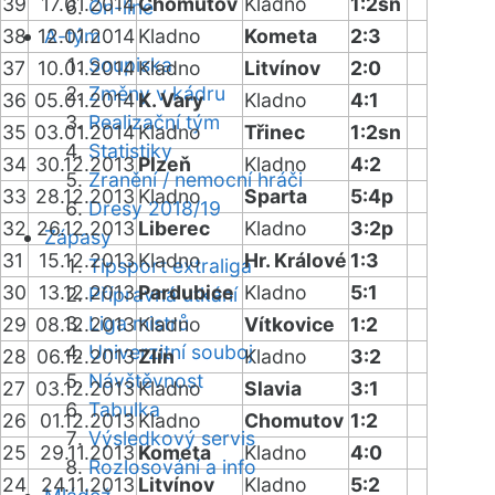
39
17.01.2014
Chomutov
Kladno
1:2sn
On-line
38
12.01.2014
A-tým
Kladno
Kometa
2:3
Soupiska
37
10.01.2014
Kladno
Litvínov
2:0
Změny v kádru
36
05.01.2014
K. Vary
Kladno
4:1
Realizační tým
35
03.01.2014
Kladno
Třinec
1:2sn
Statistiky
34
30.12.2013
Plzeň
Kladno
4:2
Zranění / nemocní hráči
33
28.12.2013
Kladno
Sparta
5:4p
Dresy 2018/19
32
26.12.2013
Liberec
Kladno
3:2p
Zápasy
31
15.12.2013
Kladno
Hr. Králové
1:3
Tipsport extraliga
30
13.12.2013
Pardubice
Kladno
5:1
Přípravná utkání
Liga mistrů
29
08.12.2013
Kladno
Vítkovice
1:2
Univerzitní souboj
28
06.12.2013
Zlín
Kladno
3:2
Návštěvnost
27
03.12.2013
Kladno
Slavia
3:1
Tabulka
26
01.12.2013
Kladno
Chomutov
1:2
Výsledkový servis
25
29.11.2013
Kometa
Kladno
4:0
Rozlosování a info
24
24.11.2013
Litvínov
Kladno
5:2