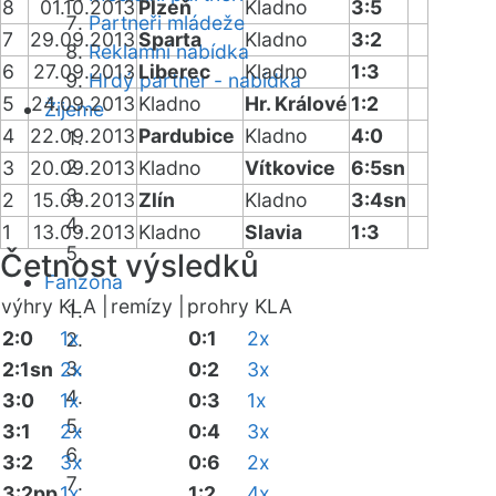
8
01.10.2013
Plzeň
Kladno
3:5
Partneři mládeže
7
29.09.2013
Sparta
Kladno
3:2
Reklamní nabídka
6
27.09.2013
Liberec
Kladno
1:3
Hrdý partner - nabídka
5
24.09.2013
Kladno
Hr. Králové
1:2
Žijeme
4
22.09.2013
Pardubice
Kladno
4:0
3
20.09.2013
Kladno
Vítkovice
6:5sn
2
15.09.2013
Zlín
Kladno
3:4sn
1
13.09.2013
Kladno
Slavia
1:3
Četnost výsledků
Fanzóna
výhry KLA |
remízy |
prohry KLA
2:0
1x
0:1
2x
2:1sn
2x
0:2
3x
3:0
1x
0:3
1x
3:1
2x
0:4
3x
3:2
3x
0:6
2x
3:2pp
1x
1:2
4x