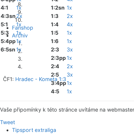
4:1
1x
1:2sn
1x
4:3sn
2x
1:3
2x
5:1
1x
1:4
4x
Fanshop
5:3
1x
1:5
1x
Archiv
5:4pp
1x
1:6
1x
6:5sn
1x
2:3
3x
2:3pp
1x
2:4
2x
2:5
3x
ČF1:
Hradec - Kometa 1:3
3:4pp
1x
4:5
1x
Vaše připomínky k této stránce uvítáme na webmaste
Tweet
Tipsport extraliga