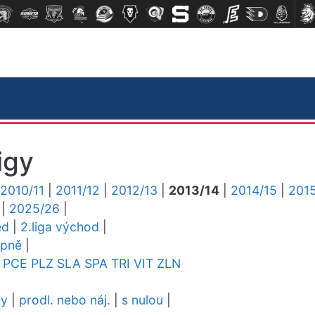
igy
2010/11
|
2011/12
|
2012/13
|
2013/14
|
2014/15
|
2015
|
2025/26
|
ed
|
2.liga východ
|
upně
|
PCE
PLZ
SLA
SPA
TRI
VIT
ZLN
dy
|
prodl. nebo náj.
|
s nulou
|