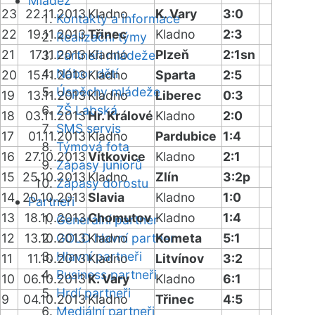
Mládež
23
22.11.2013
Kladno
K. Vary
3:0
Kontakty a informace
22
19.11.2013
Třinec
Kladno
2:3
Realizační týmy
21
17.11.2013
Kladno
Plzeň
2:1sn
Partneři mládeže
Nábor dětí
20
15.11.2013
Kladno
Sparta
2:5
Úspěchy mládeže
19
13.11.2013
Kladno
Liberec
0:3
ZŠ Labská
18
03.11.2013
Hr. Králové
Kladno
2:0
SMS servis
17
01.11.2013
Kladno
Pardubice
1:4
Týmová fota
16
27.10.2013
Vítkovice
Kladno
2:1
Zápasy juniorů
15
25.10.2013
Kladno
Zlín
3:2p
Zápasy dorostu
14
20.10.2013
Slavia
Kladno
1:0
Partneři
13
18.10.2013
Chomutov
Kladno
1:4
Generální partner
12
13.10.2013
GOLD hlavní partner
Kladno
Kometa
5:1
Hlavní partneři
11
11.10.2013
Kladno
Litvínov
3:2
Business partneři
10
06.10.2013
K. Vary
Kladno
6:1
Hrdí partneři
9
04.10.2013
Kladno
Třinec
4:5
Mediální partneři