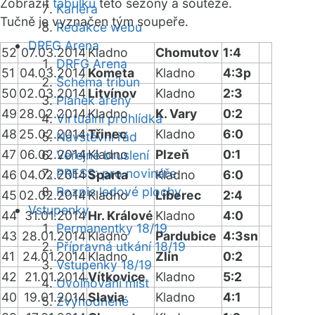
Zobrazit
tabulku
této sezóny a soutěže.
Kariéra
Tučně je vyznačen tým soupeře.
Redakce webu
DRFG Arena
52
07.03.2014
Kladno
Chomutov
1:4
DRFG Arena
51
04.03.2014
Kometa
Kladno
4:3p
Schéma tribun
50
02.03.2014
Litvínov
Kladno
2:3
Plánek areny
49
28.02.2014
Kladno
K. Vary
0:2
Virtuální prohlídka
48
25.02.2014
Třinec
Kladno
6:0
Návštěvní řád
47
06.02.2014
Kladno
Plzeň
0:1
Veřejné bruslení
PRESS: pro novináře
46
04.02.2014
Sparta
Kladno
6:0
Rozpis ledové plochy
45
02.02.2014
Kladno
Liberec
2:4
Vstupenky
44
31.01.2014
Hr. Králové
Kladno
4:0
Permanentky 18/19
43
28.01.2014
Kladno
Pardubice
4:3sn
Přípravná utkání 18/19
41
24.01.2014
Kladno
Zlín
0:2
Vstupenky 18/19
42
21.01.2014
Vítkovice
Kladno
5:2
Uvolňování míst
40
19.01.2014
Slavia
Kladno
4:1
Zvýhodněné