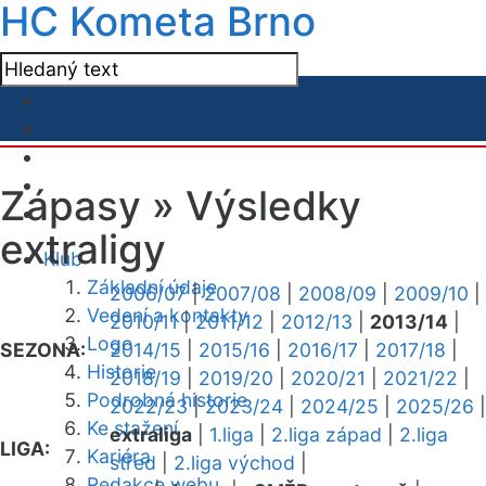
HC Kometa Brno
Zápasy »
Výsledky
extraligy
Klub
Základní údaje
2006/07
|
2007/08
|
2008/09
|
2009/10
|
Vedení a kontakty
2010/11
|
2011/12
|
2012/13
|
2013/14
|
Logo
SEZONA:
2014/15
|
2015/16
|
2016/17
|
2017/18
|
Historie
2018/19
|
2019/20
|
2020/21
|
2021/22
|
Podrobná historie
2022/23
|
2023/24
|
2024/25
|
2025/26
|
Ke stažení
extraliga
|
1.liga
|
2.liga západ
|
2.liga
LIGA:
Kariéra
střed
|
2.liga východ
|
Redakce webu