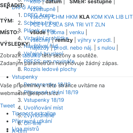
kolo
|
datum
|
SMĚR:
sestupně
|
SEŘADIT:
DRFG Arena
vzestupně
|
DRFG Arena
všechny
CHM
HKM
KLA
KOM
KVA
LIB
LIT
TÝM:
Schéma tribun
PCE
PLZ
SLA
SPA
TRI
VIT
ZLN
Plánek areny
MÍSTO:
všude
|
doma
|
venku
|
Virtuální prohlídka
všechny
|
remízy
|
výhry v prodl.
|
VÝSLEDKY:
Návštěvní řád
nájezdy
|
prodl. nebo náj.
|
s nulou
|
Veřejné bruslení
Zobrazit
tabulku
této sezóny a soutěže.
PRESS: pro novináře
Zadaným parametrům nevyhovuje žádný zápas.
Rozpis ledové plochy
Vstupenky
Permanentky 18/19
Vaše připomínky k této stránce uvítáme na
Přípravná utkání 18/19
webmaster
@esports.cz.
Vstupenky 18/19
Tweet
Uvolňování míst
Tipsport extraliga
Zvýhodněné
Přípravná utkání
On-line
Liga mistrů
A-tým