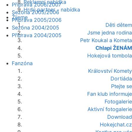
Reklamní nabídka
Příprava 2006/2007
Hrdý partner - nabídka
Sezóna 2005/2006
Žijeme
Příprava 2005/2006
Děti dětem
Sezóna 2004/2005
Jsme jedna rodina
Příprava 2004/2005
Petr Koukal a Kometa
Chlapi ŽENÁM
Hokejová tombola
Fanzóna
Království Komety
Dortiáda
Ptejte se
Fan klub informuje
Fotogalerie
Aktivní fotogalerie
Download
Hokejchat.cz