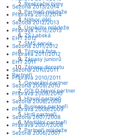
Realizační týmy
Sezóna 2013/2014
Partneři mládeže
Příprava 2013/2014
Nábor dětí
Sezóna 2012/2013
Úspěchy mládeže
Příprava 2012/2013
ZŠ Labská
EHT 2012
SMS servis
Sezóna 2011/2012
Týmová fota
Příprava 2011/2012
Zápasy juniorů
EHT 2011
Zápasy dorostu
Sezóna 2010/2011
Partneři
Příprava 2010/2011
Generální partner
Sezóna 2009/2010
GOLD hlavní partner
Příprava 2009/2010
Hlavní partneři
Sezóna 2008/2009
Business partneři
Příprava 2008/2009
Hrdí partneři
Sezóna 2007/2008
Mediální partneři
Příprava 2007/2008
Partneři mládeže
Sezóna 2006/2007