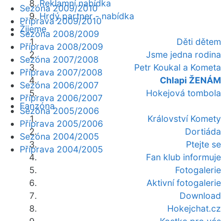
Reklamní nabídka
Sezóna 2009/2010
Hrdý partner - nabídka
Příprava 2009/2010
Žijeme
Sezóna 2008/2009
Děti dětem
Příprava 2008/2009
Jsme jedna rodina
Sezóna 2007/2008
Petr Koukal a Kometa
Příprava 2007/2008
Chlapi ŽENÁM
Sezóna 2006/2007
Hokejová tombola
Příprava 2006/2007
Fanzóna
Sezóna 2005/2006
Království Komety
Příprava 2005/2006
Dortiáda
Sezóna 2004/2005
Ptejte se
Příprava 2004/2005
Fan klub informuje
Fotogalerie
Aktivní fotogalerie
Download
Hokejchat.cz