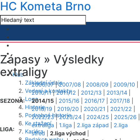
HC Kometa Brno
Zápasy »
Výsledky
extraligy
Klub
Základní údaje
2006/07
|
2007/08
|
2008/09
|
2009/10
|
Vedení a kontakty
2010/11
|
2011/12
|
2012/13
|
2013/14
|
Logo
SEZONA:
2014/15
|
2015/16
|
2016/17
|
2017/18
|
Historie
2018/19
|
2019/20
|
2020/21
|
2021/22
|
Podrobná historie
2022/23
|
2023/24
|
2024/25
|
2025/26
|
Ke stažení
extraliga
|
1.liga
|
2.liga západ
|
2.liga
LIGA:
Kariéra
střed
|
2.liga východ
|
Redakce webu