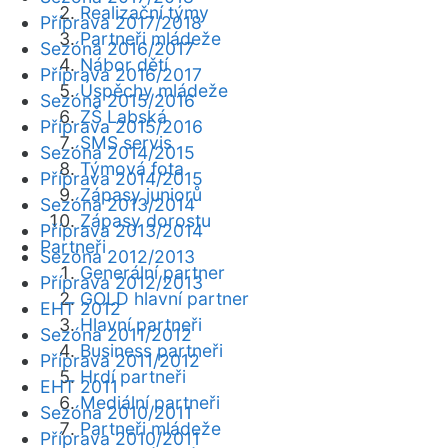
Realizační týmy
Příprava 2017/2018
Partneři mládeže
Sezóna 2016/2017
Nábor dětí
Příprava 2016/2017
Úspěchy mládeže
Sezóna 2015/2016
ZŠ Labská
Příprava 2015/2016
SMS servis
Sezóna 2014/2015
Týmová fota
Příprava 2014/2015
Zápasy juniorů
Sezóna 2013/2014
Zápasy dorostu
Příprava 2013/2014
Partneři
Sezóna 2012/2013
Generální partner
Příprava 2012/2013
GOLD hlavní partner
EHT 2012
Hlavní partneři
Sezóna 2011/2012
Business partneři
Příprava 2011/2012
Hrdí partneři
EHT 2011
Mediální partneři
Sezóna 2010/2011
Partneři mládeže
Příprava 2010/2011