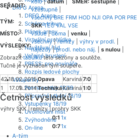
kolo
|
datum
|
SMĚR:
sestupně
|
SEŘADIT:
DRFG Arena
vzestupně
|
DRFG Arena
všechny
BRE
FRM
HOD
NJI
OPA
POR
PRE
TÝM:
Schéma tribun
SKK
TEC
VAL
VSE
Plánek areny
MÍSTO:
všude
|
doma
|
venku
|
Virtuální prohlídka
všechny
|
remízy
|
výhry v prodl.
|
VÝSLEDKY:
Návštěvní řád
nájezdy
|
prodl. nebo náj.
|
s nulou
|
Veřejné bruslení
Zobrazit
tabulku
této sezóny a soutěže.
PRESS: pro novináře
Tučně je vyznačen tým soupeře.
Rozpis ledové plochy
42
18.02.2015
Opava
Karviná
7:0
Vstupenky
Permanentky 18/19
1
17.09.2014
Technika
Karviná
1:0
Četnost výsledků
Přípravná utkání 18/19
Vstupenky 18/19
výhry SKK |
remízy |
prohry SKK
Uvolňování míst
0:1
1x
Zvýhodněné
0:7
1x
On-line
A-tým