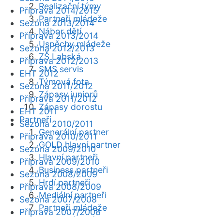
Realizační týmy
Příprava 2014/2015
Partneři mládeže
Sezóna 2013/2014
Nábor dětí
Příprava 2013/2014
Úspěchy mládeže
Sezóna 2012/2013
ZŠ Labská
Příprava 2012/2013
SMS servis
EHT 2012
Týmová fota
Sezóna 2011/2012
Zápasy juniorů
Příprava 2011/2012
Zápasy dorostu
EHT 2011
Partneři
Sezóna 2010/2011
Generální partner
Příprava 2010/2011
GOLD hlavní partner
Sezóna 2009/2010
Hlavní partneři
Příprava 2009/2010
Business partneři
Sezóna 2008/2009
Hrdí partneři
Příprava 2008/2009
Mediální partneři
Sezóna 2007/2008
Partneři mládeže
Příprava 2007/2008