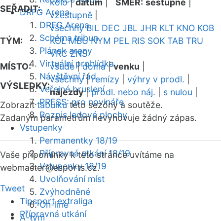
kolo
|
datum
|
SMĚR:
sestupně
|
SEŘADIT:
DRFG Arena
vzestupně
|
DRFG Arena
všechny
BIL
DEC
JBL
JHR
KLT
KNO
KOB
Schéma tribun
TÝM:
KOL
MBU
NYM
PEL
RIS
SOK
TAB
TRU
Plánek areny
VRC
ZNS
Virtuální prohlídka
MÍSTO:
všude
|
doma
|
venku
|
Návštěvní řád
všechny
|
remízy
|
výhry v prodl.
|
VÝSLEDKY:
Veřejné bruslení
nájezdy
|
prodl. nebo náj.
|
s nulou
|
PRESS: pro novináře
Zobrazit
tabulku
této sezóny a soutěže.
Rozpis ledové plochy
Zadaným parametrům nevyhovuje žádný zápas.
Vstupenky
Permanentky 18/19
Přípravná utkání 18/19
Vaše připomínky k této stránce uvítáme na
Vstupenky 18/19
webmaster
@esports.cz.
Uvolňování míst
Tweet
Zvýhodněné
Tipsport extraliga
On-line
Přípravná utkání
A-tým