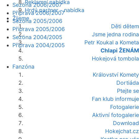
Reklamní nabídka
Sezóna 2006/2007
Hrdý partner - nabídka
Příprava 2006/2007
Žijeme
Sezóna 2005/2006
Děti dětem
Příprava 2005/2006
Jsme jedna rodina
Sezóna 2004/2005
Petr Koukal a Kometa
Příprava 2004/2005
Chlapi ŽENÁM
Hokejová tombola
Fanzóna
Království Komety
Dortiáda
Ptejte se
Fan klub informuje
Fotogalerie
Aktivní fotogalerie
Download
Hokejchat.cz