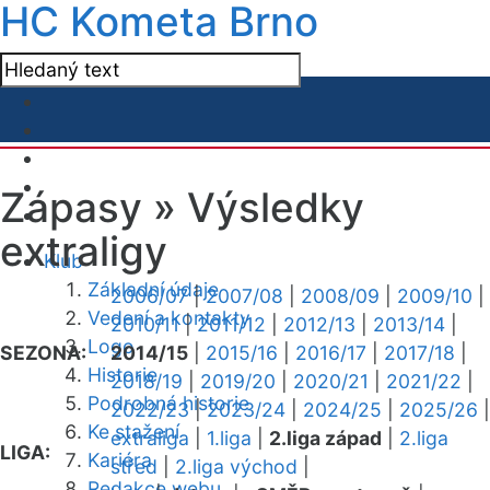
HC Kometa Brno
Zápasy »
Výsledky
extraligy
Klub
Základní údaje
2006/07
|
2007/08
|
2008/09
|
2009/10
|
Vedení a kontakty
2010/11
|
2011/12
|
2012/13
|
2013/14
|
Logo
SEZONA:
2014/15
|
2015/16
|
2016/17
|
2017/18
|
Historie
2018/19
|
2019/20
|
2020/21
|
2021/22
|
Podrobná historie
2022/23
|
2023/24
|
2024/25
|
2025/26
|
Ke stažení
extraliga
|
1.liga
|
2.liga západ
|
2.liga
LIGA:
Kariéra
střed
|
2.liga východ
|
Redakce webu