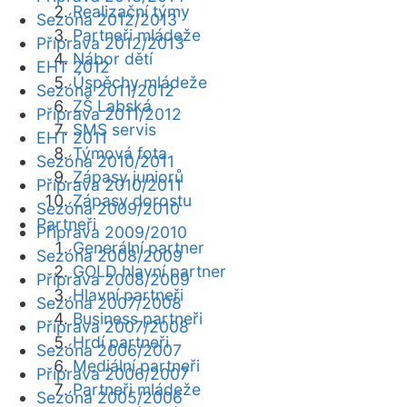
Realizační týmy
Sezóna 2012/2013
Partneři mládeže
Příprava 2012/2013
Nábor dětí
EHT 2012
Úspěchy mládeže
Sezóna 2011/2012
ZŠ Labská
Příprava 2011/2012
SMS servis
EHT 2011
Týmová fota
Sezóna 2010/2011
Zápasy juniorů
Příprava 2010/2011
Zápasy dorostu
Sezóna 2009/2010
Partneři
Příprava 2009/2010
Generální partner
Sezóna 2008/2009
GOLD hlavní partner
Příprava 2008/2009
Hlavní partneři
Sezóna 2007/2008
Business partneři
Příprava 2007/2008
Hrdí partneři
Sezóna 2006/2007
Mediální partneři
Příprava 2006/2007
Partneři mládeže
Sezóna 2005/2006