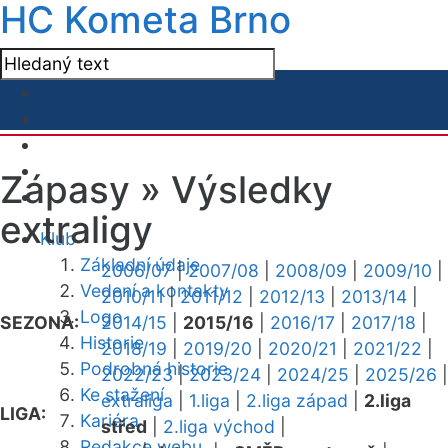
HC Kometa Brno
Zápasy »
Výsledky
extraligy
Klub
Základní údaje
2006/07
|
2007/08
|
2008/09
|
2009/10
|
Vedení a kontakty
2010/11
|
2011/12
|
2012/13
|
2013/14
|
Logo
SEZONA:
2014/15
|
2015/16
|
2016/17
|
2017/18
|
Historie
2018/19
|
2019/20
|
2020/21
|
2021/22
|
Podrobná historie
2022/23
|
2023/24
|
2024/25
|
2025/26
|
Ke stažení
extraliga
|
1.liga
|
2.liga západ
|
2.liga
LIGA:
Kariéra
střed
|
2.liga východ
|
Redakce webu