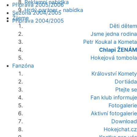
Reklamní nabídka
Příprava 2005/2006
Hrdý partner - nabídka
Sezóna 2004/2005
Žijeme
Příprava 2004/2005
Děti dětem
Jsme jedna rodina
Petr Koukal a Kometa
Chlapi ŽENÁM
Hokejová tombola
Fanzóna
Království Komety
Dortiáda
Ptejte se
Fan klub informuje
Fotogalerie
Aktivní fotogalerie
Download
Hokejchat.cz