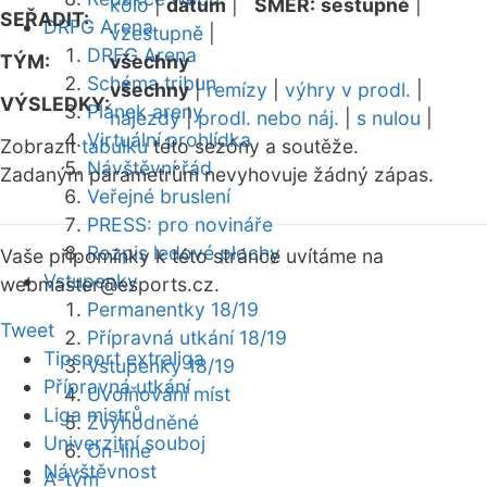
kolo
|
datum
|
SMĚR:
sestupně
|
SEŘADIT:
DRFG Arena
vzestupně
|
DRFG Arena
TÝM:
všechny
Schéma tribun
všechny
|
remízy
|
výhry v prodl.
|
VÝSLEDKY:
Plánek areny
nájezdy
|
prodl. nebo náj.
|
s nulou
|
Virtuální prohlídka
Zobrazit
tabulku
této sezóny a soutěže.
Návštěvní řád
Zadaným parametrům nevyhovuje žádný zápas.
Veřejné bruslení
PRESS: pro novináře
Rozpis ledové plochy
Vaše připomínky k této stránce uvítáme na
Vstupenky
webmaster
@esports.cz.
Permanentky 18/19
Tweet
Přípravná utkání 18/19
Tipsport extraliga
Vstupenky 18/19
Přípravná utkání
Uvolňování míst
Liga mistrů
Zvýhodněné
Univerzitní souboj
On-line
Návštěvnost
A-tým