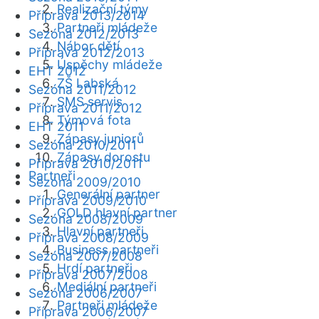
Realizační týmy
Příprava 2013/2014
Partneři mládeže
Sezóna 2012/2013
Nábor dětí
Příprava 2012/2013
Úspěchy mládeže
EHT 2012
ZŠ Labská
Sezóna 2011/2012
SMS servis
Příprava 2011/2012
Týmová fota
EHT 2011
Zápasy juniorů
Sezóna 2010/2011
Zápasy dorostu
Příprava 2010/2011
Partneři
Sezóna 2009/2010
Generální partner
Příprava 2009/2010
GOLD hlavní partner
Sezóna 2008/2009
Hlavní partneři
Příprava 2008/2009
Business partneři
Sezóna 2007/2008
Hrdí partneři
Příprava 2007/2008
Mediální partneři
Sezóna 2006/2007
Partneři mládeže
Příprava 2006/2007