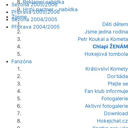
Reklamní nabídka
Sezóna 2005/2006
Hrdý partner - nabídka
Příprava 2005/2006
Žijeme
Sezóna 2004/2005
Děti dětem
Příprava 2004/2005
Jsme jedna rodina
Petr Koukal a Kometa
Chlapi ŽENÁM
Hokejová tombola
Fanzóna
Království Komety
Dortiáda
Ptejte se
Fan klub informuje
Fotogalerie
Aktivní fotogalerie
Download
Hokejchat.cz