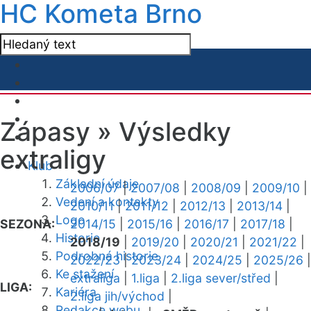
HC Kometa Brno
Zápasy »
Výsledky
extraligy
Klub
Základní údaje
2006/07
|
2007/08
|
2008/09
|
2009/10
|
Vedení a kontakty
2010/11
|
2011/12
|
2012/13
|
2013/14
|
Logo
SEZONA:
2014/15
|
2015/16
|
2016/17
|
2017/18
|
Historie
2018/19
|
2019/20
|
2020/21
|
2021/22
|
Podrobná historie
2022/23
|
2023/24
|
2024/25
|
2025/26
|
Ke stažení
extraliga
|
1.liga
|
2.liga sever/střed
|
LIGA:
Kariéra
2.liga jih/východ
|
Redakce webu