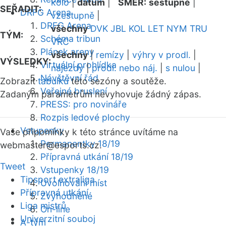
kolo
|
datum
|
SMĚR:
sestupně
|
SEŘADIT:
DRFG Arena
vzestupně
|
DRFG Arena
všechny
DVK
JBL
KOL
LET
NYM
TRU
TÝM:
Schéma tribun
VRC
Plánek areny
všechny
|
remízy
|
výhry v prodl.
|
VÝSLEDKY:
Virtuální prohlídka
nájezdy
|
prodl. nebo náj.
|
s nulou
|
Návštěvní řád
Zobrazit
tabulku
této sezóny a soutěže.
Veřejné bruslení
Zadaným parametrům nevyhovuje žádný zápas.
PRESS: pro novináře
Rozpis ledové plochy
Vstupenky
Vaše připomínky k této stránce uvítáme na
Permanentky 18/19
webmaster
@esports.cz.
Přípravná utkání 18/19
Tweet
Vstupenky 18/19
Tipsport extraliga
Uvolňování míst
Přípravná utkání
Zvýhodněné
Liga mistrů
On-line
Univerzitní souboj
A-tým