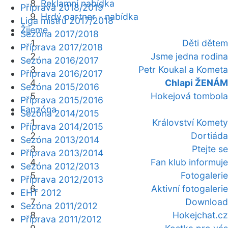
Reklamní nabídka
Příprava 2018/2019
Hrdý partner - nabídka
Liga mistrů 2017/2018
Žijeme
Sezóna 2017/2018
Děti dětem
Příprava 2017/2018
Jsme jedna rodina
Sezóna 2016/2017
Petr Koukal a Kometa
Příprava 2016/2017
Chlapi ŽENÁM
Sezóna 2015/2016
Hokejová tombola
Příprava 2015/2016
Fanzóna
Sezóna 2014/2015
Království Komety
Příprava 2014/2015
Dortiáda
Sezóna 2013/2014
Ptejte se
Příprava 2013/2014
Fan klub informuje
Sezóna 2012/2013
Fotogalerie
Příprava 2012/2013
Aktivní fotogalerie
EHT 2012
Download
Sezóna 2011/2012
Hokejchat.cz
Příprava 2011/2012