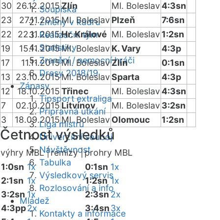
30
26.12.2015
Zlín
Ml. Boleslav
4:3sn
Soupiska
23
27.11.2015
Ml. Boleslav
Plzeň
7:6sn
Změny v kádru
22
22.11.2015
Hr. Králové
Ml. Boleslav
1:2sn
Realizační tým
Statistiky
19
15.11.2015
Ml. Boleslav
K. Vary
4:3p
Zranění / nemocní hráči
17
11.11.2015
Ml. Boleslav
Zlín
0:1sn
Dresy 2018/19
13
23.10.2015
Ml. Boleslav
Sparta
4:3p
Zápasy
12
18.10.2015
Třinec
Ml. Boleslav
4:3sn
Tipsport extraliga
7
02.10.2015
Litvínov
Ml. Boleslav
3:2sn
Přípravná utkání
3
18.09.2015
Ml. Boleslav
Olomouc
1:2sn
Liga mistrů
Četnost výsledků
Univerzitní souboj
Návštěvnost
výhry MBL |
remízy |
prohry MBL
Tabulka
1:0sn
1x
0:1sn
1x
Výsledkový servis
2:1sn
1x
1:2sn
1x
Rozlosování a info
3:2sn
1x
2:3sn
2x
Mládež
4:3pp
2x
3:4sn
3x
Kontakty a informace