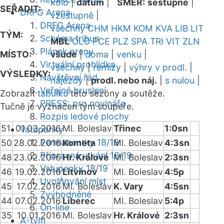
kolo
|
datum
|
SMĚR:
sestupně
|
SEŘADIT:
DRFG Arena
vzestupně
|
DRFG Arena
všechny
CHM
HKM
KOM
KVA
LIB
LIT
TÝM:
Schéma tribun
MBL
OLO
PCE
PLZ
SPA
TRI
VIT
ZLN
Plánek areny
MÍSTO:
všude
|
doma
|
venku
|
Virtuální prohlídka
všechny
|
remízy
|
výhry v prodl.
|
VÝSLEDKY:
Návštěvní řád
nájezdy
|
prodl. nebo náj.
|
s nulou
|
Veřejné bruslení
Zobrazit
tabulku
této sezóny a soutěže.
PRESS: pro novináře
Tučně je vyznačen tým soupeře.
Rozpis ledové plochy
51
01.03.2016
Ml. Boleslav
Třinec
1:0sn
Vstupenky
Permanentky 18/19
50
28.02.2016
Kometa
Ml. Boleslav
4:3sn
Přípravná utkání 18/19
48
23.02.2016
Hr. Králové
Ml. Boleslav
2:3sn
Vstupenky 18/19
46
19.02.2016
Litvínov
Ml. Boleslav
4:5p
Uvolňování míst
45
17.02.2016
Ml. Boleslav
K. Vary
4:5sn
Zvýhodněné
44
07.02.2016
Liberec
Ml. Boleslav
5:4p
On-line
35
10.01.2016
Ml. Boleslav
Hr. Králové
2:3sn
A-tým