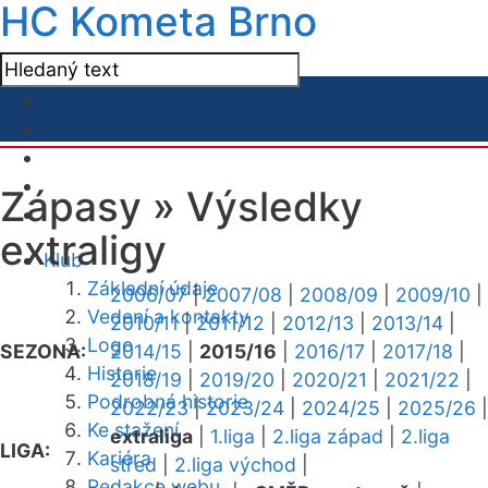
HC Kometa Brno
Zápasy »
Výsledky
extraligy
Klub
Základní údaje
2006/07
|
2007/08
|
2008/09
|
2009/10
|
Vedení a kontakty
2010/11
|
2011/12
|
2012/13
|
2013/14
|
Logo
SEZONA:
2014/15
|
2015/16
|
2016/17
|
2017/18
|
Historie
2018/19
|
2019/20
|
2020/21
|
2021/22
|
Podrobná historie
2022/23
|
2023/24
|
2024/25
|
2025/26
|
Ke stažení
extraliga
|
1.liga
|
2.liga západ
|
2.liga
LIGA:
Kariéra
střed
|
2.liga východ
|
Redakce webu