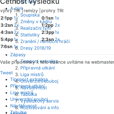
Četnost výsledků
On-line
A-tým
výhry TRI |
remízy |
prohry TRI
Soupiska
2:1pp
1x
0:1sn
1x
Změny v kádru
3:2sn
2x
1:2pp
2x
Realizační tým
4:3sn
2x
2:3pp
1x
Statistiky
5:4pp
1x
2:3sn
2x
Zranění / nemocní hráči
7:6sn
1x
Dresy 2018/19
Zápasy
Tipsport extraliga
Vaše připomínky k této stránce uvítáme na webmaste
Přípravná utkání
Tweet
Liga mistrů
Tipsport extraliga
Univerzitní souboj
Přípravná utkání
Návštěvnost
Liga mistrů
Tabulka
Univerzitní souboj
Výsledkový servis
Návštěvnost
Rozlosování a info
Tabulka