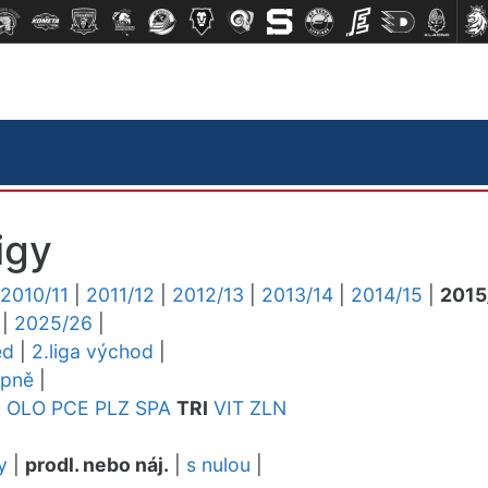
igy
2010/11
|
2011/12
|
2012/13
|
2013/14
|
2014/15
|
2015
|
2025/26
|
ed
|
2.liga východ
|
upně
|
L
OLO
PCE
PLZ
SPA
TRI
VIT
ZLN
y
|
prodl. nebo náj.
|
s nulou
|