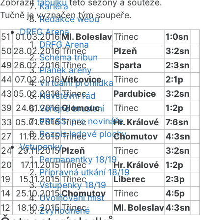
Zobrazit
tabulku
této sezóny a soutěže.
Kariéra
Tučně je vyznačen tým soupeře.
Redakce webu
DRFG Arena
51
01.03.2016
Ml. Boleslav
Třinec
1:0sn
DRFG Arena
50
28.02.2016
Třinec
Plzeň
3:2sn
Schéma tribun
49
26.02.2016
Třinec
Sparta
2:3sn
Plánek areny
44
07.02.2016
Vítkovice
Třinec
2:1p
Virtuální prohlídka
43
05.02.2016
Třinec
Pardubice
3:2sn
Návštěvní řád
39
24.01.2016
Olomouc
Třinec
1:2p
Veřejné bruslení
PRESS: pro novináře
33
05.01.2016
Třinec
Hr. Králové
7:6sn
Rozpis ledové plochy
27
11.12.2015
Třinec
Chomutov
4:3sn
Vstupenky
24
29.11.2015
Plzeň
Třinec
3:2sn
Permanentky 18/19
20
17.11.2015
Třinec
Hr. Králové
1:2p
Přípravná utkání 18/19
19
15.11.2015
Třinec
Liberec
2:3p
Vstupenky 18/19
14
25.10.2015
Chomutov
Třinec
4:5p
Uvolňování míst
12
18.10.2015
Třinec
Ml. Boleslav
4:3sn
Zvýhodněné