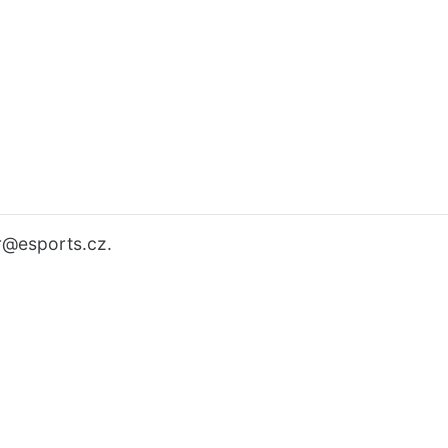
r
@esports.cz.