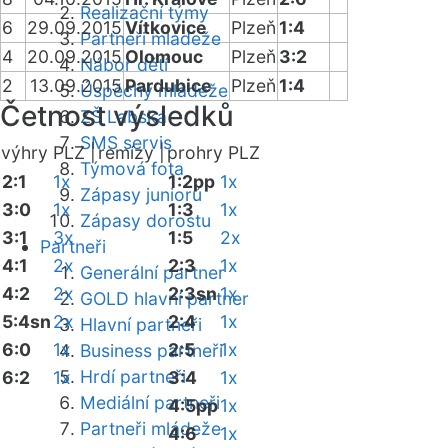
Realizační týmy
6
29.09.2015
Vítkovice
Plzeň
1:4
Partneři mládeže
4
20.09.2015
Olomouc
Plzeň
3:2
Nábor dětí
2
13.09.2015
Pardubice
Plzeň
1:4
Úspěchy mládeže
Četnost výsledků
ZŠ Labská
SMS servis
výhry PLZ |
remízy |
prohry PLZ
Týmová fota
2:1
1x
1:2pp
1x
Zápasy juniorů
3:0
1x
1:3
1x
Zápasy dorostu
3:1
3x
1:5
2x
Partneři
4:1
2x
2:3
1x
Generální partner
4:2
2x
2:3sn
1x
GOLD hlavní partner
5:4sn
2x
2:4
1x
Hlavní partneři
6:0
1x
2:5
1x
Business partneři
Hrdí partneři
6:2
1x
3:4
1x
Mediální partneři
4:5pp
1x
Partneři mládeže
4:6
1x