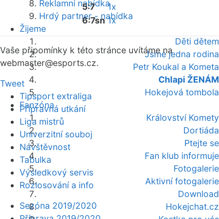
Reklamní nabídka
5:7
1x
Hrdý partner - nabídka
6:7sn
1x
Žijeme
Děti dětem
Vaše připomínky k této stránce uvítáme na
Jsme jedna rodina
webmaster
@esports.cz.
Petr Koukal a Kometa
Chlapi ŽENÁM
Tweet
Hokejová tombola
Tipsport extraliga
Fanzóna
Přípravná utkání
Království Komety
Liga mistrů
Dortiáda
Univerzitní souboj
Ptejte se
Návštěvnost
Fan klub informuje
Tabulka
Fotogalerie
Výsledkový servis
Aktivní fotogalerie
Rozlosování a info
Download
Sezóna 2019/2020
Hokejchat.cz
Příprava 2019/2020