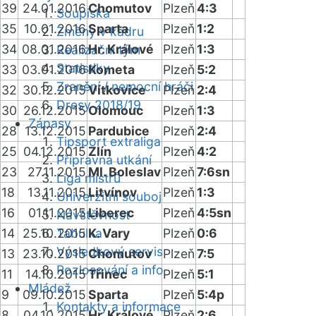
39
24.01.2016
Chomutov
Plzeň
4:3
Soupiska
35
10.01.2016
Sparta
Plzeň
1:2
Změny v kádru
34
08.01.2016
Hr. Králové
Plzeň
1:3
Realizační tým
Statistiky
33
03.01.2016
Kometa
Plzeň
5:2
Zranění / nemocní hráči
32
30.12.2015
Vítkovice
Plzeň
2:4
Dresy 2018/19
30
26.12.2015
Olomouc
Plzeň
1:3
Zápasy
28
13.12.2015
Pardubice
Plzeň
2:4
Tipsport extraliga
25
04.12.2015
Zlín
Plzeň
4:2
Přípravná utkání
23
27.11.2015
Ml. Boleslav
Plzeň
7:6sn
Liga mistrů
18
13.11.2015
Litvínov
Plzeň
1:3
Univerzitní souboj
16
01.11.2015
Liberec
Plzeň
4:5sn
Návštěvnost
14
25.10.2015
Tabulka
K. Vary
Plzeň
0:6
Výsledkový servis
13
23.10.2015
Chomutov
Plzeň
7:5
Rozlosování a info
11
14.10.2015
Třinec
Plzeň
5:1
Mládež
9
09.10.2015
Sparta
Plzeň
5:4p
Kontakty a informace
8
04.10.2015
Hr. Králové
Plzeň
2:6