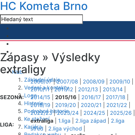
HC Kometa Brno
Zápasy »
Výsledky
extraligy
Klub
Základní údaje
2006/07
|
2007/08
|
2008/09
|
2009/10
|
Vedení a kontakty
2010/11
|
2011/12
|
2012/13
|
2013/14
|
Logo
SEZONA:
2014/15
|
2015/16
|
2016/17
|
2017/18
|
Historie
2018/19
|
2019/20
|
2020/21
|
2021/22
|
Podrobná historie
2022/23
|
2023/24
|
2024/25
|
2025/26
|
Ke stažení
extraliga
|
1.liga
|
2.liga západ
|
2.liga
LIGA:
Kariéra
střed
|
2.liga východ
|
Redakce webu