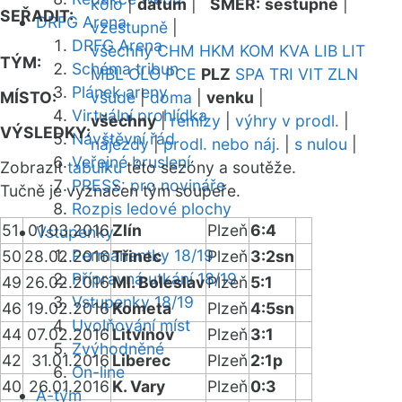
kolo
|
datum
|
SMĚR:
sestupně
|
SEŘADIT:
DRFG Arena
vzestupně
|
DRFG Arena
všechny
CHM
HKM
KOM
KVA
LIB
LIT
TÝM:
Schéma tribun
MBL
OLO
PCE
PLZ
SPA
TRI
VIT
ZLN
Plánek areny
MÍSTO:
všude
|
doma
|
venku
|
Virtuální prohlídka
všechny
|
remízy
|
výhry v prodl.
|
VÝSLEDKY:
Návštěvní řád
nájezdy
|
prodl. nebo náj.
|
s nulou
|
Veřejné bruslení
Zobrazit
tabulku
této sezóny a soutěže.
PRESS: pro novináře
Tučně je vyznačen tým soupeře.
Rozpis ledové plochy
51
01.03.2016
Zlín
Plzeň
6:4
Vstupenky
Permanentky 18/19
50
28.02.2016
Třinec
Plzeň
3:2sn
Přípravná utkání 18/19
49
26.02.2016
Ml. Boleslav
Plzeň
5:1
Vstupenky 18/19
46
19.02.2016
Kometa
Plzeň
4:5sn
Uvolňování míst
44
07.02.2016
Litvínov
Plzeň
3:1
Zvýhodněné
42
31.01.2016
Liberec
Plzeň
2:1p
On-line
40
26.01.2016
K. Vary
Plzeň
0:3
A-tým