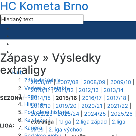
HC Kometa Brno
Zápasy »
Výsledky
extraligy
Klub
Základní údaje
2006/07
|
2007/08
|
2008/09
|
2009/10
|
Vedení a kontakty
2010/11
|
2011/12
|
2012/13
|
2013/14
|
Logo
SEZONA:
2014/15
|
2015/16
|
2016/17
|
2017/18
|
Historie
2018/19
|
2019/20
|
2020/21
|
2021/22
|
Podrobná historie
2022/23
|
2023/24
|
2024/25
|
2025/26
|
Ke stažení
extraliga
|
1.liga
|
2.liga západ
|
2.liga
LIGA:
Kariéra
střed
|
2.liga východ
|
Redakce webu