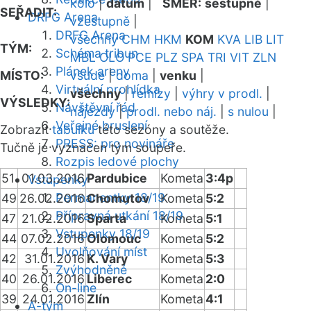
kolo
|
datum
|
SMĚR:
sestupně
|
SEŘADIT:
DRFG Arena
vzestupně
|
DRFG Arena
všechny
CHM
HKM
KOM
KVA
LIB
LIT
TÝM:
Schéma tribun
MBL
OLO
PCE
PLZ
SPA
TRI
VIT
ZLN
Plánek areny
MÍSTO:
všude
|
doma
|
venku
|
Virtuální prohlídka
všechny
|
remízy
|
výhry v prodl.
|
VÝSLEDKY:
Návštěvní řád
nájezdy
|
prodl. nebo náj.
|
s nulou
|
Veřejné bruslení
Zobrazit
tabulku
této sezóny a soutěže.
PRESS: pro novináře
Tučně je vyznačen tým soupeře.
Rozpis ledové plochy
51
01.03.2016
Pardubice
Kometa
3:4p
Vstupenky
Permanentky 18/19
49
26.02.2016
Chomutov
Kometa
5:2
Přípravná utkání 18/19
47
21.02.2016
Sparta
Kometa
5:1
Vstupenky 18/19
44
07.02.2016
Olomouc
Kometa
5:2
Uvolňování míst
42
31.01.2016
K. Vary
Kometa
5:3
Zvýhodněné
40
26.01.2016
Liberec
Kometa
2:0
On-line
39
24.01.2016
Zlín
Kometa
4:1
A-tým