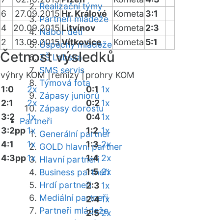
Realizační týmy
6
27.09.2015
Hr. Králové
Kometa
3:1
Partneři mládeže
4
20.09.2015
Litvínov
Kometa
2:3
Nábor dětí
2
13.09.2015
Vítkovice
Kometa
5:1
Úspěchy mládeže
Četnost výsledků
ZŠ Labská
SMS servis
výhry KOM |
remízy |
prohry KOM
Týmová fota
1:0
2x
0:1
1x
Zápasy juniorů
2:1
2x
0:2
1x
Zápasy dorostu
3:2
1x
0:4
1x
Partneři
3:2pp
1x
1:2
1x
Generální partner
4:1
1x
1:3
2x
GOLD hlavní partner
4:3pp
1x
1:4
2x
Hlavní partneři
1:5
2x
Business partneři
Hrdí partneři
2:3
1x
Mediální partneři
2:4
1x
Partneři mládeže
2:5
2x