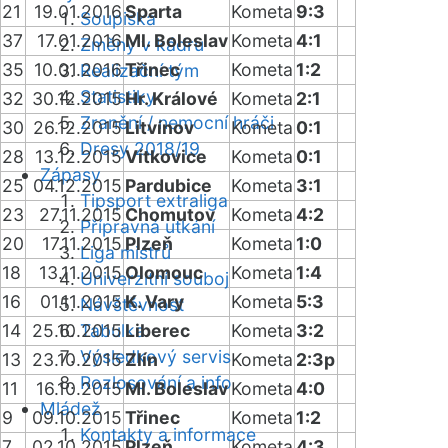
21
19.01.2016
Sparta
Kometa
9:3
Soupiska
37
17.01.2016
Ml. Boleslav
Kometa
4:1
Změny v kádru
35
10.01.2016
Třinec
Kometa
1:2
Realizační tým
Statistiky
32
30.12.2015
Hr. Králové
Kometa
2:1
Zranění / nemocní hráči
30
26.12.2015
Litvínov
Kometa
0:1
Dresy 2018/19
28
13.12.2015
Vítkovice
Kometa
0:1
Zápasy
25
04.12.2015
Pardubice
Kometa
3:1
Tipsport extraliga
23
27.11.2015
Chomutov
Kometa
4:2
Přípravná utkání
20
17.11.2015
Plzeň
Kometa
1:0
Liga mistrů
18
13.11.2015
Olomouc
Kometa
1:4
Univerzitní souboj
16
01.11.2015
K. Vary
Kometa
5:3
Návštěvnost
14
25.10.2015
Tabulka
Liberec
Kometa
3:2
Výsledkový servis
13
23.10.2015
Zlín
Kometa
2:3p
Rozlosování a info
11
16.10.2015
Ml. Boleslav
Kometa
4:0
Mládež
9
09.10.2015
Třinec
Kometa
1:2
Kontakty a informace
7
02.10.2015
Plzeň
Kometa
4:3