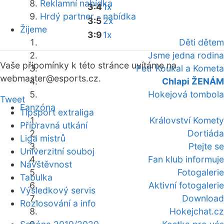
Reklamní nabídka
3:4
1x
Hrdý partner - nabídka
3:5
2x
Žijeme
3:9
1x
Děti dětem
Jsme jedna rodina
Vaše připomínky k této stránce uvítáme na
Petr Koukal a Kometa
webmaster
@esports.cz.
Chlapi ŽENÁM
Hokejová tombola
Tweet
Fanzóna
Tipsport extraliga
Království Komety
Přípravná utkání
Dortiáda
Liga mistrů
Ptejte se
Univerzitní souboj
Fan klub informuje
Návštěvnost
Fotogalerie
Tabulka
Aktivní fotogalerie
Výsledkový servis
Download
Rozlosování a info
Hokejchat.cz