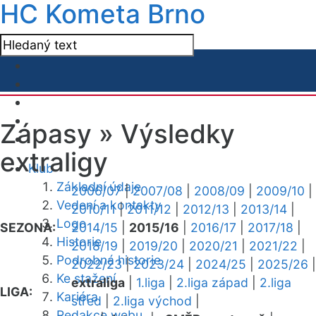
HC Kometa Brno
Zápasy »
Výsledky
extraligy
Klub
Základní údaje
2006/07
|
2007/08
|
2008/09
|
2009/10
|
Vedení a kontakty
2010/11
|
2011/12
|
2012/13
|
2013/14
|
Logo
SEZONA:
2014/15
|
2015/16
|
2016/17
|
2017/18
|
Historie
2018/19
|
2019/20
|
2020/21
|
2021/22
|
Podrobná historie
2022/23
|
2023/24
|
2024/25
|
2025/26
|
Ke stažení
extraliga
|
1.liga
|
2.liga západ
|
2.liga
LIGA:
Kariéra
střed
|
2.liga východ
|
Redakce webu