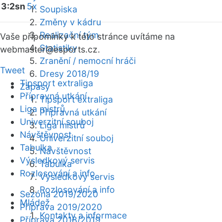
3:2sn
5x
Soupiska
Změny v kádru
Realizační tým
Vaše připomínky k této stránce uvítáme na
Statistiky
webmaster
@esports.cz.
Zranění / nemocní hráči
Tweet
Dresy 2018/19
Tipsport extraliga
Zápasy
Přípravná utkání
Tipsport extraliga
Liga mistrů
Přípravná utkání
Univerzitní souboj
Liga mistrů
Návštěvnost
Univerzitní souboj
Tabulka
Návštěvnost
Výsledkový servis
Tabulka
Rozlosování a info
Výsledkový servis
Rozlosování a info
Sezóna 2019/2020
Mládež
Příprava 2019/2020
Kontakty a informace
Příprava 2018/2019