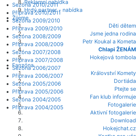
Reklamní nabídka
Sezóna 2010/2011
Hrdý partner - nabídka
Příprava 2010/2011
Žijeme
Sezóna 2009/2010
Děti dětem
Příprava 2009/2010
Jsme jedna rodina
Sezóna 2008/2009
Petr Koukal a Kometa
Příprava 2008/2009
Chlapi ŽENÁM
Sezóna 2007/2008
Hokejová tombola
Příprava 2007/2008
Fanzóna
Sezóna 2006/2007
Království Komety
Příprava 2006/2007
Dortiáda
Sezóna 2005/2006
Ptejte se
Příprava 2005/2006
Fan klub informuje
Sezóna 2004/2005
Fotogalerie
Příprava 2004/2005
Aktivní fotogalerie
Download
Hokejchat.cz