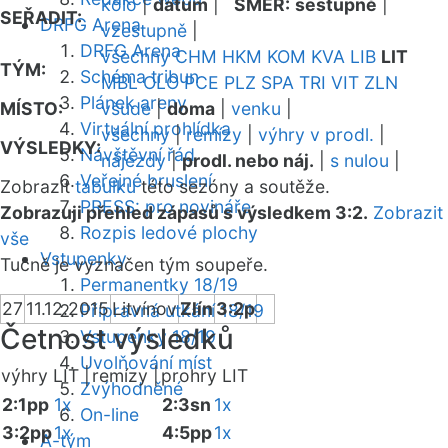
kolo
|
datum
|
SMĚR:
sestupně
|
SEŘADIT:
DRFG Arena
vzestupně
|
DRFG Arena
všechny
CHM
HKM
KOM
KVA
LIB
LIT
TÝM:
Schéma tribun
MBL
OLO
PCE
PLZ
SPA
TRI
VIT
ZLN
Plánek areny
MÍSTO:
všude
|
doma
|
venku
|
Virtuální prohlídka
všechny
|
remízy
|
výhry v prodl.
|
VÝSLEDKY:
Návštěvní řád
nájezdy
|
prodl. nebo náj.
|
s nulou
|
Veřejné bruslení
Zobrazit
tabulku
této sezóny a soutěže.
PRESS: pro novináře
Zobrazuji přehled zápasů s výsledkem 3:2.
Zobrazit
Rozpis ledové plochy
vše
Vstupenky
Tučně je vyznačen tým soupeře.
Permanentky 18/19
27
11.12.2015
Litvínov
Zlín
3:2p
Přípravná utkání 18/19
Četnost výsledků
Vstupenky 18/19
Uvolňování míst
výhry LIT |
remízy |
prohry LIT
Zvýhodněné
2:1pp
1x
2:3sn
1x
On-line
3:2pp
1x
4:5pp
1x
A-tým