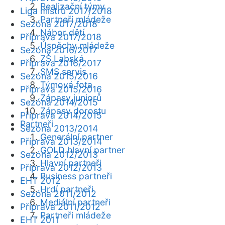
Realizační týmy
Liga mistrů 2017/2018
Partneři mládeže
Sezóna 2017/2018
Nábor dětí
Příprava 2017/2018
Úspěchy mládeže
Sezóna 2016/2017
ZŠ Labská
Příprava 2016/2017
SMS servis
Sezóna 2015/2016
Týmová fota
Příprava 2015/2016
Zápasy juniorů
Sezóna 2014/2015
Zápasy dorostu
Příprava 2014/2015
Partneři
Sezóna 2013/2014
Generální partner
Příprava 2013/2014
GOLD hlavní partner
Sezóna 2012/2013
Hlavní partneři
Příprava 2012/2013
Business partneři
EHT 2012
Hrdí partneři
Sezóna 2011/2012
Mediální partneři
Příprava 2011/2012
Partneři mládeže
EHT 2011