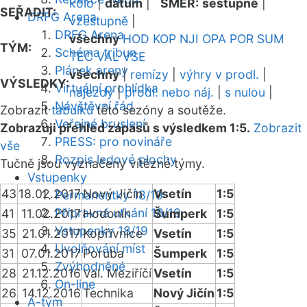
kolo
|
datum
|
SMĚR:
sestupně
|
SEŘADIT:
DRFG Arena
vzestupně
|
DRFG Arena
všechny
HOD
KOP
NJI
OPA
POR
SUM
TÝM:
Schéma tribun
TEC
VAL
VSE
Plánek areny
všechny
|
remízy
|
výhry v prodl.
|
VÝSLEDKY:
Virtuální prohlídka
nájezdy
|
prodl. nebo náj.
|
s nulou
|
Návštěvní řád
Zobrazit
tabulku
této sezóny a soutěže.
Veřejné bruslení
Zobrazuji přehled zápasů s výsledkem 1:5.
Zobrazit
PRESS: pro novináře
vše
Rozpis ledové plochy
Tučně jsou vyznačeny vítězné týmy.
Vstupenky
43
18.02.2017
Nový Jičín
Vsetín
1:5
Permanentky 18/19
Přípravná utkání 18/19
41
11.02.2017
Hodonín
Šumperk
1:5
Vstupenky 18/19
35
21.01.2017
Kopřivnice
Vsetín
1:5
Uvolňování míst
31
07.01.2017
Poruba
Šumperk
1:5
Zvýhodněné
28
21.12.2016
Val. Meziříčí
Vsetín
1:5
On-line
26
14.12.2016
Technika
Nový Jičín
1:5
A-tým