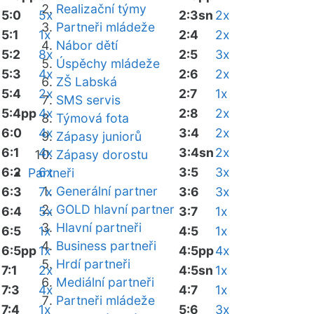
Realizační týmy
5:0
5x
2:3sn
2x
Partneři mládeže
5:1
1x
2:4
2x
Nábor dětí
5:2
8x
2:5
3x
Úspěchy mládeže
5:3
4x
2:6
2x
ZŠ Labská
5:4
2x
2:7
1x
SMS servis
5:4pp
4x
2:8
2x
Týmová fota
6:0
4x
3:4
2x
Zápasy juniorů
6:1
4x
3:4sn
2x
Zápasy dorostu
6:2
6x
3:5
3x
Partneři
Generální partner
6:3
7x
3:6
3x
GOLD hlavní partner
6:4
5x
3:7
1x
Hlavní partneři
6:5
1x
4:5
1x
Business partneři
6:5pp
1x
4:5pp
4x
Hrdí partneři
7:1
2x
4:5sn
1x
Mediální partneři
7:3
4x
4:7
1x
Partneři mládeže
7:4
1x
5:6
3x