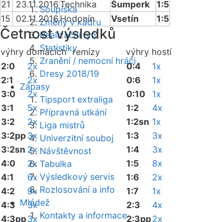
21
23.11.2016
Technika
Šumperk
1:5
Soupiska
15
02.11.2016
Hodonín
Vsetín
1:5
Změny v kádru
Četnost výsledků
Realizační tým
Statistiky
výhry domácích
remízy
výhry hostí
Zranění / nemocní hráči
2:0
2x
0:4
1x
Dresy 2018/19
2:1
2x
0:6
1x
Zápasy
3:0
2x
0:10
1x
Tipsport extraliga
3:1
5x
1:2
4x
Přípravná utkání
3:2
2x
1:2sn
1x
Liga mistrů
3:2pp
3x
1:3
3x
Univerzitní souboj
3:2sn
2x
1:4
3x
Návštěvnost
4:0
2x
1:5
8x
Tabulka
Výsledkový servis
4:1
6x
1:6
2x
Rozlosování a info
4:2
9x
1:7
1x
Mládež
4:3
3x
2:3
4x
Kontakty a informace
4:3pp
3x
2:3pp
2x