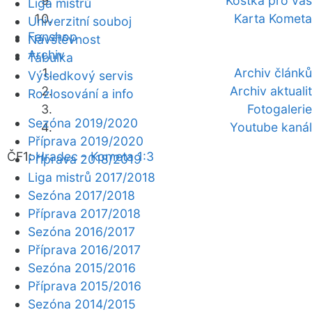
Kostka pro vás
Liga mistrů
Karta Kometa
Univerzitní souboj
Fanshop
Návštěvnost
Archiv
Tabulka
Archiv článků
Výsledkový servis
Archiv aktualit
Rozlosování a info
Fotogalerie
Sezóna 2019/2020
Youtube kanál
Příprava 2019/2020
ČF1:
Hradec - Kometa 1:3
Příprava 2018/2019
Liga mistrů 2017/2018
Sezóna 2017/2018
Příprava 2017/2018
Sezóna 2016/2017
Příprava 2016/2017
Sezóna 2015/2016
Příprava 2015/2016
Sezóna 2014/2015