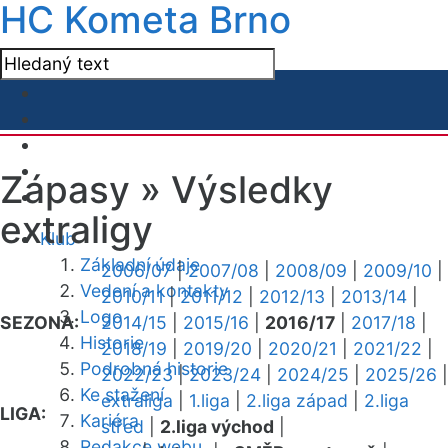
HC Kometa Brno
Zápasy »
Výsledky
extraligy
Klub
Základní údaje
2006/07
|
2007/08
|
2008/09
|
2009/10
|
Vedení a kontakty
2010/11
|
2011/12
|
2012/13
|
2013/14
|
Logo
SEZONA:
2014/15
|
2015/16
|
2016/17
|
2017/18
|
Historie
2018/19
|
2019/20
|
2020/21
|
2021/22
|
Podrobná historie
2022/23
|
2023/24
|
2024/25
|
2025/26
|
Ke stažení
extraliga
|
1.liga
|
2.liga západ
|
2.liga
LIGA:
Kariéra
střed
|
2.liga východ
|
Redakce webu