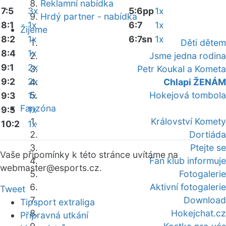
Reklamní nabídka
7:5
3x
5:6pp
1x
Hrdý partner - nabídka
8:1
1x
6:7
1x
Žijeme
8:2
1x
6:7sn
1x
Děti dětem
8:4
1x
Jsme jedna rodina
9:1
2x
Petr Koukal a Kometa
9:2
2x
Chlapi ŽENÁM
Hokejová tombola
9:3
1x
Fanzóna
9:5
1x
Království Komety
10:2
1x
Dortiáda
Ptejte se
Vaše připomínky k této stránce uvítáme na
Fan klub informuje
webmaster
@esports.cz.
Fotogalerie
Aktivní fotogalerie
Tweet
Download
Tipsport extraliga
Hokejchat.cz
Přípravná utkání