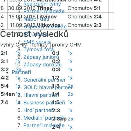
Realizační týmy
8
30.09.2016
Třinec
Chomutov
5:1
Partneři mládeže
4
16.09.2016
Litvínov
Chomutov
2:4
Nábor dětí
2
11.09.2016
Vítkovice
Chomutov
2:3
Úspěchy mládeže
Četnost výsledků
ZŠ Labská
SMS servis
výhry CHM |
remízy |
prohry CHM
Týmová fota
2:1
1x
0:1
1x
Zápasy juniorů
3:1
1x
0:2
1x
Zápasy dorostu
3:2
3x
0:3
1x
Partneři
4:2
1x
1:2
1x
Generální partner
5:4
1x
1:3
2x
GOLD hlavní partner
5:4sn
1x
1:4
2x
Hlavní partneři
7:4
1x
1:5
1x
Business partneři
Hrdí partneři
2:3
1x
Mediální partneři
2:3pp
2x
Partneři mládeže
2:4
1x