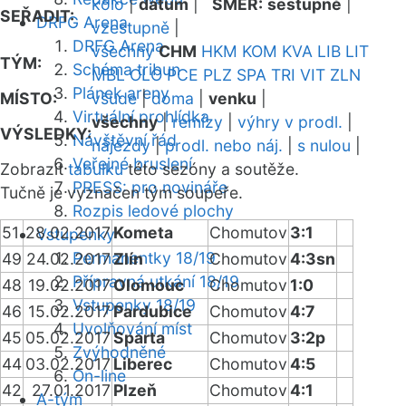
kolo
|
datum
|
SMĚR:
sestupně
|
SEŘADIT:
DRFG Arena
vzestupně
|
DRFG Arena
všechny
CHM
HKM
KOM
KVA
LIB
LIT
TÝM:
Schéma tribun
MBL
OLO
PCE
PLZ
SPA
TRI
VIT
ZLN
Plánek areny
MÍSTO:
všude
|
doma
|
venku
|
Virtuální prohlídka
všechny
|
remízy
|
výhry v prodl.
|
VÝSLEDKY:
Návštěvní řád
nájezdy
|
prodl. nebo náj.
|
s nulou
|
Veřejné bruslení
Zobrazit
tabulku
této sezóny a soutěže.
PRESS: pro novináře
Tučně je vyznačen tým soupeře.
Rozpis ledové plochy
51
28.02.2017
Kometa
Chomutov
3:1
Vstupenky
Permanentky 18/19
49
24.02.2017
Zlín
Chomutov
4:3sn
Přípravná utkání 18/19
48
19.02.2017
Olomouc
Chomutov
1:0
Vstupenky 18/19
46
15.02.2017
Pardubice
Chomutov
4:7
Uvolňování míst
45
05.02.2017
Sparta
Chomutov
3:2p
Zvýhodněné
44
03.02.2017
Liberec
Chomutov
4:5
On-line
42
27.01.2017
Plzeň
Chomutov
4:1
A-tým