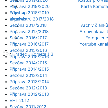
Sezóna 2019/2020
Kostka pro vás
Příprava 2019/2020
Karta Kometa
Fanshop
Příprava 2018/2019
Archiv
Liga mistrů 2017/2018
Sezóna 2017/2018
Archiv článků
Příprava 2017/2018
Archiv aktualit
Sezóna 2016/2017
Fotogalerie
Příprava 2016/2017
Youtube kanál
Sezóna 2015/2016
ČF1:
Hradec - Kometa 1:3
Příprava 2015/2016
Sezóna 2014/2015
Příprava 2014/2015
Sezóna 2013/2014
Příprava 2013/2014
Sezóna 2012/2013
Příprava 2012/2013
EHT 2012
Sezóna 2011/2012