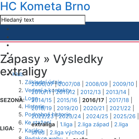
HC Kometa Brno
Zápasy »
Výsledky
extraligy
Klub
Základní údaje
2006/07
|
2007/08
|
2008/09
|
2009/10
|
Vedení a kontakty
2010/11
|
2011/12
|
2012/13
|
2013/14
|
Logo
SEZONA:
2014/15
|
2015/16
|
2016/17
|
2017/18
|
Historie
2018/19
|
2019/20
|
2020/21
|
2021/22
|
Podrobná historie
2022/23
|
2023/24
|
2024/25
|
2025/26
|
Ke stažení
extraliga
|
1.liga
|
2.liga západ
|
2.liga
LIGA:
Kariéra
střed
|
2.liga východ
|
Redakce webu