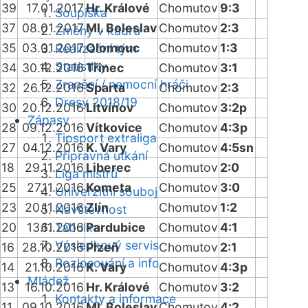
39
17.01.2017
Hr. Králové
Chomutov
9:3
Soupiska
37
08.01.2017
Ml. Boleslav
Chomutov
2:3
Změny v kádru
35
03.01.2017
Olomouc
Chomutov
1:3
Realizační tým
Statistiky
34
30.12.2016
Třinec
Chomutov
3:1
Zranění / nemocní hráči
32
26.12.2016
Sparta
Chomutov
2:3
Dresy 2018/19
30
20.12.2016
Litvínov
Chomutov
3:2p
Zápasy
28
09.12.2016
Vítkovice
Chomutov
4:3p
Tipsport extraliga
27
04.12.2016
K. Vary
Chomutov
4:5sn
Přípravná utkání
18
29.11.2016
Liberec
Chomutov
2:0
Liga mistrů
25
27.11.2016
Kometa
Chomutov
3:0
Univerzitní souboj
23
20.11.2016
Zlín
Chomutov
1:2
Návštěvnost
20
13.11.2016
Tabulka
Pardubice
Chomutov
4:1
Výsledkový servis
16
28.10.2016
Plzeň
Chomutov
2:1
Rozlosování a info
14
21.10.2016
K. Vary
Chomutov
4:3p
Mládež
13
16.10.2016
Hr. Králové
Chomutov
3:2
Kontakty a informace
11
09.10.2016
Ml. Boleslav
Chomutov
4:2