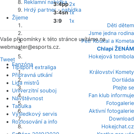
Reklamní nabídka
3:4pp
2x
Hrdý partner - nabídka
3:4sn
1x
Žijeme
3:9
1x
Děti dětem
Jsme jedna rodina
Vaše připomínky k této stránce uvítáme na
Petr Koukal a Kometa
webmaster
@esports.cz.
Chlapi ŽENÁM
Hokejová tombola
Tweet
Fanzóna
Tipsport extraliga
Království Komety
Přípravná utkání
Dortiáda
Liga mistrů
Ptejte se
Univerzitní souboj
Fan klub informuje
Návštěvnost
Fotogalerie
Tabulka
Aktivní fotogalerie
Výsledkový servis
Download
Rozlosování a info
Hokejchat.cz