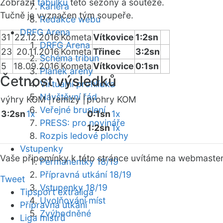
Zobrazit
tabulku
této sezóny a soutěže.
Kariéra
Tučně je vyznačen tým soupeře.
Redakce webu
DRFG Arena
31
22.12.2016
Kometa
Vítkovice
1:2sn
DRFG Arena
23
20.11.2016
Kometa
Třinec
3:2sn
Schéma tribun
5
18.09.2016
Kometa
Vítkovice
0:1sn
Plánek areny
Četnost výsledků
Virtuální prohlídka
Návštěvní řád
výhry KOM |
remízy |
prohry KOM
Veřejné bruslení
3:2sn
1x
0:1sn
1x
PRESS: pro novináře
1:2sn
1x
Rozpis ledové plochy
Vstupenky
Vaše připomínky k této stránce uvítáme na webmaste
Permanentky 18/19
Přípravná utkání 18/19
Tweet
Vstupenky 18/19
Tipsport extraliga
Uvolňování míst
Přípravná utkání
Zvýhodněné
Liga mistrů