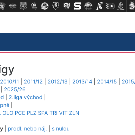
igy
2010/11
|
2011/12
|
2012/13
|
2013/14
|
2014/15
|
2015
|
2025/26
|
ed
|
2.liga východ
|
upně
|
L
OLO
PCE
PLZ
SPA
TRI
VIT
ZLN
dy
|
prodl. nebo náj.
|
s nulou
|