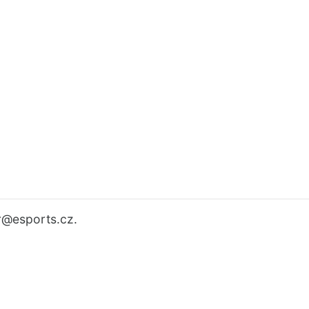
r
@esports.cz.