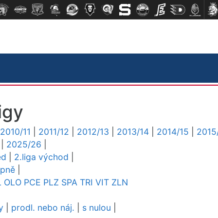
igy
2010/11
|
2011/12
|
2012/13
|
2013/14
|
2014/15
|
2015
|
2025/26
|
ed
|
2.liga východ
|
upně
|
L
OLO
PCE
PLZ
SPA
TRI
VIT
ZLN
y
|
prodl. nebo náj.
|
s nulou
|