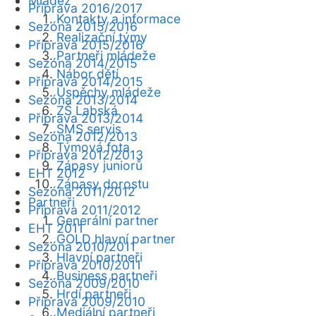
Mládež
Příprava 2016/2017
Kontakty a informace
Sezóna 2015/2016
Realizační týmy
Příprava 2015/2016
Partneři mládeže
Sezóna 2014/2015
Nábor dětí
Příprava 2014/2015
Úspěchy mládeže
Sezóna 2013/2014
ZŠ Labská
Příprava 2013/2014
SMS servis
Sezóna 2012/2013
Týmová fota
Příprava 2012/2013
Zápasy juniorů
EHT 2012
Zápasy dorostu
Sezóna 2011/2012
Partneři
Příprava 2011/2012
Generální partner
EHT 2011
GOLD hlavní partner
Sezóna 2010/2011
Hlavní partneři
Příprava 2010/2011
Business partneři
Sezóna 2009/2010
Hrdí partneři
Příprava 2009/2010
Mediální partneři