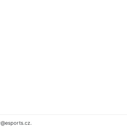
r
@esports.cz.