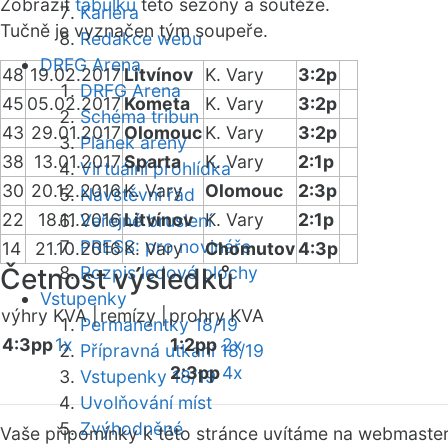
Zobrazit
tabulku
této sezóny a soutěže.
Kariéra
Tučně je vyznačen tým soupeře.
Redakce webu
DRFG Arena
48
19.02.2017
Litvínov
K. Vary
3:2p
DRFG Arena
45
05.02.2017
Kometa
K. Vary
3:2p
Schéma tribun
43
29.01.2017
Olomouc
K. Vary
3:2p
Plánek areny
38
13.01.2017
Sparta
K. Vary
2:1p
Virtuální prohlídka
30
20.12.2016
K. Vary
Olomouc
2:3p
Návštěvní řád
22
18.11.2016
Litvínov
K. Vary
2:1p
Veřejné bruslení
PRESS: pro novináře
14
21.10.2016
K. Vary
Chomutov
4:3p
Četnost výsledků
Rozpis ledové plochy
Vstupenky
výhry KVA |
remízy |
prohry KVA
Permanentky 18/19
4:3pp
1x
1:2pp
2x
Přípravná utkání 18/19
2:3pp
4x
Vstupenky 18/19
Uvolňování míst
Zvýhodněné
Vaše připomínky k této stránce uvítáme na webmaste