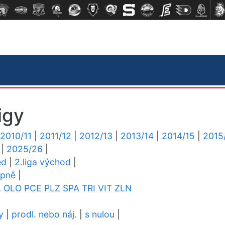
igy
2010/11
|
2011/12
|
2012/13
|
2013/14
|
2014/15
|
2015
|
2025/26
|
ed
|
2.liga východ
|
upně
|
L
OLO
PCE
PLZ
SPA
TRI
VIT
ZLN
y
|
prodl. nebo náj.
|
s nulou
|