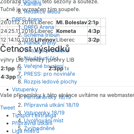
Zobrazit
tabulku
této sezóny a soutěže.
Kariéra
Tučně je vyznačen tým soupeře.
Redakce webu
DRFG Arena
26
01.12.2016
Liberec
Ml. Boleslav
2:1p
DRFG Arena
24
25.11.2016
Liberec
Kometa
4:3p
Schéma tribun
12
14.10.2016
Litvínov
Liberec
3:2p
Plánek areny
Četnost výsledků
Virtuální prohlídka
Návštěvní řád
výhry LIB |
remízy |
prohry LIB
Veřejné bruslení
2:1pp
1x
2:3pp
1x
PRESS: pro novináře
4:3pp
1x
Rozpis ledové plochy
Vstupenky
Vaše připomínky k této stránce uvítáme na webmaste
Permanentky 18/19
Přípravná utkání 18/19
Tweet
Vstupenky 18/19
Tipsport extraliga
Uvolňování míst
Přípravná utkání
Zvýhodněné
Liga mistrů