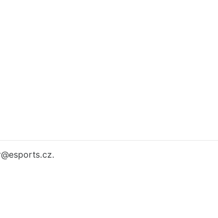
r
@esports.cz.