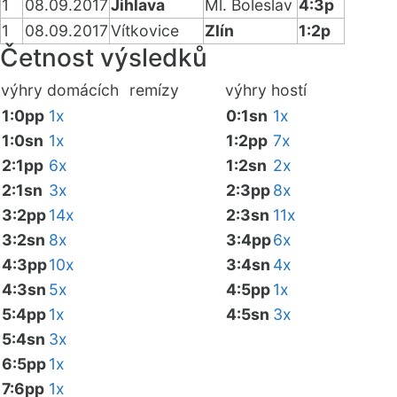
1
08.09.2017
Jihlava
Ml. Boleslav
4:3p
1
08.09.2017
Vítkovice
Zlín
1:2p
Četnost výsledků
výhry domácích
remízy
výhry hostí
1:0pp
1x
0:1sn
1x
1:0sn
1x
1:2pp
7x
2:1pp
6x
1:2sn
2x
2:1sn
3x
2:3pp
8x
3:2pp
14x
2:3sn
11x
3:2sn
8x
3:4pp
6x
4:3pp
10x
3:4sn
4x
4:3sn
5x
4:5pp
1x
5:4pp
1x
4:5sn
3x
5:4sn
3x
6:5pp
1x
7:6pp
1x