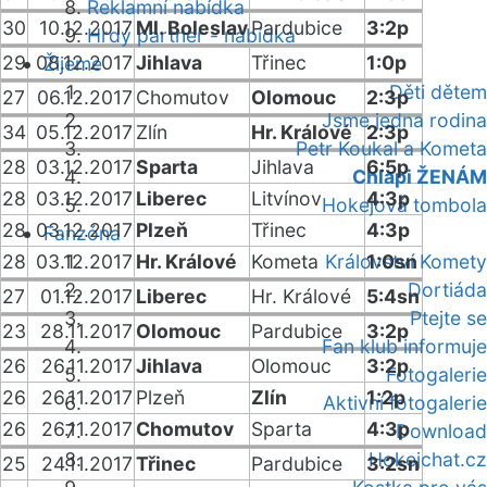
Reklamní nabídka
30
10.12.2017
Ml. Boleslav
Pardubice
3:2p
Hrdý partner - nabídka
29
08.12.2017
Jihlava
Třinec
1:0p
Žijeme
Děti dětem
27
06.12.2017
Chomutov
Olomouc
2:3p
Jsme jedna rodina
34
05.12.2017
Zlín
Hr. Králové
2:3p
Petr Koukal a Kometa
28
03.12.2017
Sparta
Jihlava
6:5p
Chlapi ŽENÁM
28
03.12.2017
Liberec
Litvínov
4:3p
Hokejová tombola
28
03.12.2017
Plzeň
Třinec
4:3p
Fanzóna
28
03.12.2017
Hr. Králové
Kometa
Království Komety
1:0sn
Dortiáda
27
01.12.2017
Liberec
Hr. Králové
5:4sn
Ptejte se
23
28.11.2017
Olomouc
Pardubice
3:2p
Fan klub informuje
26
26.11.2017
Jihlava
Olomouc
3:2p
Fotogalerie
26
26.11.2017
Plzeň
Zlín
1:2p
Aktivní fotogalerie
26
26.11.2017
Chomutov
Sparta
4:3p
Download
Hokejchat.cz
25
24.11.2017
Třinec
Pardubice
3:2sn