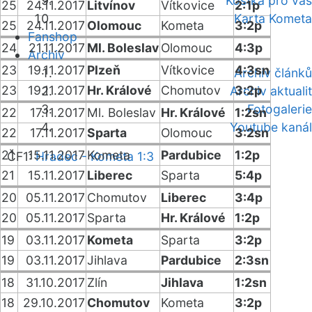
Kostka pro vás
25
24.11.2017
Litvínov
Vítkovice
2:1p
Karta Kometa
25
24.11.2017
Olomouc
Kometa
3:2p
Fanshop
24
21.11.2017
Ml. Boleslav
Olomouc
4:3p
Archiv
23
19.11.2017
Plzeň
Vítkovice
4:3sn
Archiv článků
23
19.11.2017
Hr. Králové
Chomutov
3:2p
Archiv aktualit
Fotogalerie
22
17.11.2017
Ml. Boleslav
Hr. Králové
1:2sn
Youtube kanál
22
17.11.2017
Sparta
Olomouc
3:2sn
21
15.11.2017
Kometa
Pardubice
1:2p
ČF1:
Hradec - Kometa 1:3
21
15.11.2017
Liberec
Sparta
5:4p
20
05.11.2017
Chomutov
Liberec
3:4p
20
05.11.2017
Sparta
Hr. Králové
1:2p
19
03.11.2017
Kometa
Sparta
3:2p
19
03.11.2017
Jihlava
Pardubice
2:3sn
18
31.10.2017
Zlín
Jihlava
1:2sn
18
29.10.2017
Chomutov
Kometa
3:2p