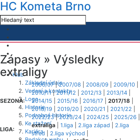
HC Kometa Brno
Zápasy »
Výsledky
extraligy
Klub
Základní údaje
2006/07
|
2007/08
|
2008/09
|
2009/10
|
Vedení a kontakty
2010/11
|
2011/12
|
2012/13
|
2013/14
|
Logo
SEZONA:
2014/15
|
2015/16
|
2016/17
|
2017/18
|
Historie
2018/19
|
2019/20
|
2020/21
|
2021/22
|
Podrobná historie
2022/23
|
2023/24
|
2024/25
|
2025/26
|
Ke stažení
extraliga
|
1.liga
|
2.liga západ
|
2.liga
LIGA:
Kariéra
střed
|
2.liga východ
|
Redakce webu