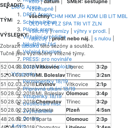
kolo
|
datum
|
SMĚR:
sestupně
|
SEŘADIT:
DRFG Arena
vzestupně
|
DRFG Arena
všechny
CHM
HKM
JIH
KOM
LIB
LIT
MBL
TÝM:
Schéma tribun
OLO
PCE
PLZ
SPA
TRI
VIT
ZLN
Plánek areny
všechny
|
remízy
|
výhry v prodl.
|
VÝSLEDKY:
Virtuální prohlídka
nájezdy
|
prodl. nebo náj.
|
s nulou
|
Návštěvní řád
Zobrazit
tabulku
této sezóny a soutěže.
Veřejné bruslení
Tučně jsou vyznačeny vítězné týmy.
PRESS: pro novináře
Rozpis ledové plochy
52
04.03.2018
Vítkovice
Liberec
3:2p
Vstupenky
52
04.03.2018
Ml. Boleslav
Třinec
3:2sn
Permanentky 18/19
51
02.03.2018
Litvínov
Vítkovice
2:1p
Přípravná utkání 18/19
50
28.02.2018
Ml. Boleslav
Olomouc
3:4p
Vstupenky 18/19
50
28.02.2018
Chomutov
Třinec
3:2p
Uvolňování míst
50
28.02.2018
Kometa
Plzeň
4:5sn
Zvýhodněné
On-line
48
26.02.2018
Sparta
Olomouc
2:3p
A-tým
48
06.02.2018
Chomutov
Litvínov
3:4sn