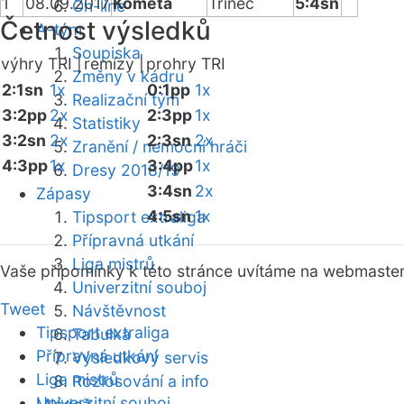
1
08.09.2017
Kometa
Třinec
5:4sn
On-line
Četnost výsledků
A-tým
Soupiska
výhry TRI |
remízy |
prohry TRI
Změny v kádru
2:1sn
1x
0:1pp
1x
Realizační tým
3:2pp
2x
2:3pp
1x
Statistiky
3:2sn
2x
2:3sn
2x
Zranění / nemocní hráči
4:3pp
1x
3:4pp
1x
Dresy 2018/19
3:4sn
2x
Zápasy
4:5sn
1x
Tipsport extraliga
Přípravná utkání
Liga mistrů
Vaše připomínky k této stránce uvítáme na webmaste
Univerzitní souboj
Tweet
Návštěvnost
Tipsport extraliga
Tabulka
Přípravná utkání
Výsledkový servis
Liga mistrů
Rozlosování a info
Univerzitní souboj