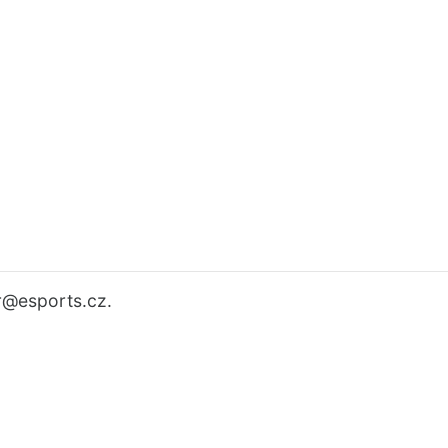
r
@esports.cz.