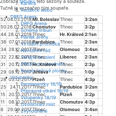
Zobrazit
tabulku
této sezóny a soutěže.
Kariéra
Tučně je vyznačen tým soupeře.
Redakce webu
DRFG Arena
52
04.03.2018
Ml. Boleslav
Třinec
3:2sn
DRFG Arena
50
28.02.2018
Chomutov
Třinec
3:2p
Schéma tribun
44
28.01.2018
Třinec
Hr. Králové
2:1sn
Plánek areny
38
07.01.2018
Pardubice
Třinec
2:3sn
Virtuální prohlídka
34
28.12.2017
Třinec
Olomouc
3:4sn
Návštěvní řád
32
22.12.2017
Třinec
Liberec
2:3sn
Veřejné bruslení
PRESS: pro novináře
31
20.12.2017
Hr. Králové
Třinec
2:3p
Rozpis ledové plochy
29
08.12.2017
Jihlava
Třinec
1:0p
Vstupenky
28
03.12.2017
Plzeň
Třinec
4:3p
Permanentky 18/19
25
24.11.2017
Třinec
Pardubice
3:2sn
Přípravná utkání 18/19
15
20.10.2017
Třinec
Plzeň
3:2p
Vstupenky 18/19
11
08.10.2017
Třinec
Chomutov
4:3p
Uvolňování míst
8
29.09.2017
Třinec
Olomouc
3:4sn
Zvýhodněné