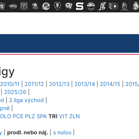
igy
2010/11
|
2011/12
|
2012/13
|
2013/14
|
2014/15
|
2015
|
2025/26
|
ed
|
2.liga východ
|
upně
|
OLO
PCE
PLZ
SPA
TRI
VIT
ZLN
y
|
prodl. nebo náj.
|
s nulou
|