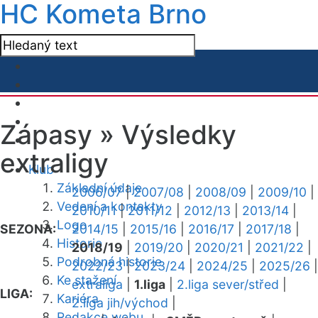
HC Kometa Brno
Zápasy »
Výsledky
extraligy
Klub
Základní údaje
2006/07
|
2007/08
|
2008/09
|
2009/10
|
Vedení a kontakty
2010/11
|
2011/12
|
2012/13
|
2013/14
|
Logo
SEZONA:
2014/15
|
2015/16
|
2016/17
|
2017/18
|
Historie
2018/19
|
2019/20
|
2020/21
|
2021/22
|
Podrobná historie
2022/23
|
2023/24
|
2024/25
|
2025/26
|
Ke stažení
extraliga
|
1.liga
|
2.liga sever/střed
|
LIGA:
Kariéra
2.liga jih/východ
|
Redakce webu