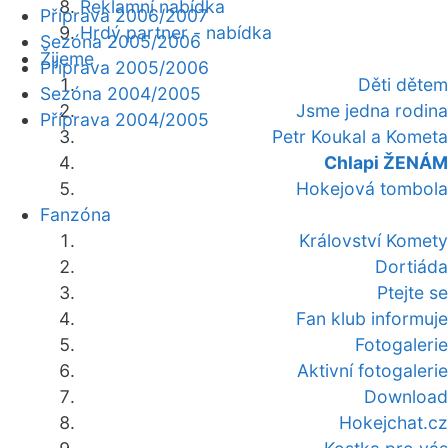
Reklamní nabídka
Příprava 2006/2007
Hrdý partner - nabídka
Sezóna 2005/2006
Žijeme
Příprava 2005/2006
Děti dětem
Sezóna 2004/2005
Jsme jedna rodina
Příprava 2004/2005
Petr Koukal a Kometa
Chlapi ŽENÁM
Hokejová tombola
Fanzóna
Království Komety
Dortiáda
Ptejte se
Fan klub informuje
Fotogalerie
Aktivní fotogalerie
Download
Hokejchat.cz