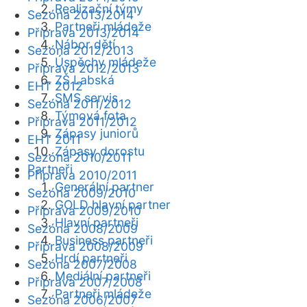
Realizační týmy
Sezóna 2013/2014
Partneři mládeže
Příprava 2013/2014
Nábor dětí
Sezóna 2012/2013
Úspěchy mládeže
Příprava 2012/2013
ZŠ Labská
EHT 2012
SMS servis
Sezóna 2011/2012
Týmová fota
Příprava 2011/2012
Zápasy juniorů
EHT 2011
Zápasy dorostu
Sezóna 2010/2011
Partneři
Příprava 2010/2011
Generální partner
Sezóna 2009/2010
GOLD hlavní partner
Příprava 2009/2010
Hlavní partneři
Sezóna 2008/2009
Business partneři
Příprava 2008/2009
Hrdí partneři
Sezóna 2007/2008
Mediální partneři
Příprava 2007/2008
Partneři mládeže
Sezóna 2006/2007