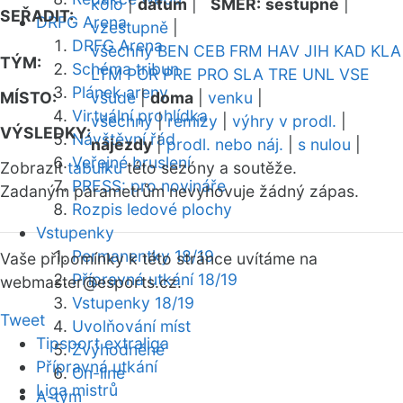
kolo
|
datum
|
SMĚR:
sestupně
|
SEŘADIT:
DRFG Arena
vzestupně
|
DRFG Arena
všechny
BEN
CEB
FRM
HAV
JIH
KAD
KLA
TÝM:
Schéma tribun
LTM
POR
PRE
PRO
SLA
TRE
UNL
VSE
Plánek areny
MÍSTO:
všude
|
doma
|
venku
|
Virtuální prohlídka
všechny
|
remízy
|
výhry v prodl.
|
VÝSLEDKY:
Návštěvní řád
nájezdy
|
prodl. nebo náj.
|
s nulou
|
Veřejné bruslení
Zobrazit
tabulku
této sezóny a soutěže.
PRESS: pro novináře
Zadaným parametrům nevyhovuje žádný zápas.
Rozpis ledové plochy
Vstupenky
Permanentky 18/19
Vaše připomínky k této stránce uvítáme na
Přípravná utkání 18/19
webmaster
@esports.cz.
Vstupenky 18/19
Tweet
Uvolňování míst
Tipsport extraliga
Zvýhodněné
Přípravná utkání
On-line
Liga mistrů
A-tým