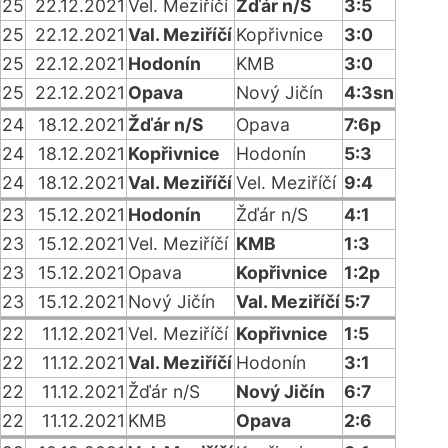
25
22.12.2021
Vel. Meziříčí
Žďár n/S
3:5
25
22.12.2021
Val. Meziříčí
Kopřivnice
3:0
25
22.12.2021
Hodonín
KMB
3:0
25
22.12.2021
Opava
Nový Jičín
4:3sn
24
18.12.2021
Žďár n/S
Opava
7:6p
24
18.12.2021
Kopřivnice
Hodonín
5:3
24
18.12.2021
Val. Meziříčí
Vel. Meziříčí
9:4
23
15.12.2021
Hodonín
Žďár n/S
4:1
23
15.12.2021
Vel. Meziříčí
KMB
1:3
23
15.12.2021
Opava
Kopřivnice
1:2p
23
15.12.2021
Nový Jičín
Val. Meziříčí
5:7
22
11.12.2021
Vel. Meziříčí
Kopřivnice
1:5
22
11.12.2021
Val. Meziříčí
Hodonín
3:1
22
11.12.2021
Žďár n/S
Nový Jičín
6:7
22
11.12.2021
KMB
Opava
2:6