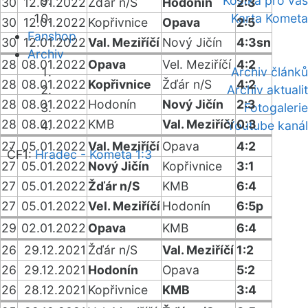
Kostka pro vás
30
12.01.2022
Žďár n/S
Hodonín
2:3
Karta Kometa
30
12.01.2022
Kopřivnice
Opava
2:5
Fanshop
30
12.01.2022
Val. Meziříčí
Nový Jičín
4:3sn
Archiv
28
08.01.2022
Opava
Vel. Meziříčí
4:2
Archiv článků
28
08.01.2022
Kopřivnice
Žďár n/S
4:2
Archiv aktualit
28
08.01.2022
Hodonín
Nový Jičín
2:3
Fotogalerie
28
08.01.2022
KMB
Val. Meziříčí
0:3
Youtube kanál
27
05.01.2022
Val. Meziříčí
Opava
4:2
ČF1:
Hradec - Kometa 1:3
27
05.01.2022
Nový Jičín
Kopřivnice
3:1
27
05.01.2022
Žďár n/S
KMB
6:4
27
05.01.2022
Vel. Meziříčí
Hodonín
6:5p
29
02.01.2022
Opava
KMB
6:4
26
29.12.2021
Žďár n/S
Val. Meziříčí
1:2
26
29.12.2021
Hodonín
Opava
5:2
26
28.12.2021
Kopřivnice
KMB
3:4