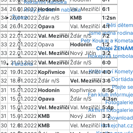
Reklamní nabídka
34
26.01.2022
Hodonín
Vel. Meziříčí
6:1
Hrdý partner - nabídka
Žijeme
34
26.01.2022
Žďár n/S
KMB
1:2sn
Děti dětem
34
26.01.2022
Opava
Val. Meziříčí
4:1
Jsme jedna rodina
33
22.01.2022
Val. Meziříčí
Žďár n/S
7:2
Petr Koukal a Kometa
33
22.01.2022
Opava
Hodonín
1:2
Chlapi ŽENÁM
33
22.01.2022
Vel. Meziříčí
Nový Jičín
3:2
Hokejová tombola
19
21.01.2022
Val. Meziříčí
Žďár n/S
6:0
Fanzóna
Království Komety
32
19.01.2022
Kopřivnice
Val. Meziříčí
4:0
Dortiáda
32
18.01.2022
Žďár n/S
Vel. Meziříčí
3:6
Ptejte se
31
15.01.2022
Hodonín
Kopřivnice
6:5p
Fan klub informuje
31
15.01.2022
Opava
Žďár n/S
4:3sn
Fotogalerie
31
15.01.2022
Vel. Meziříčí
Val. Meziříčí
5:4p
Aktivní fotogalerie
31
15.01.2022
KMB
Nový Jičín
3:2
Download
30
12.01.2022
KMB
Vel. Meziříčí
Hokejchat.cz
3:1