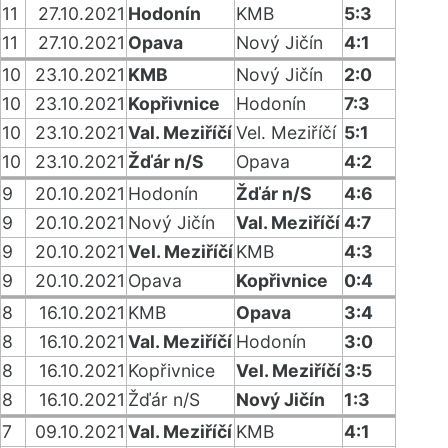
11
27.10.2021
Hodonín
KMB
5:3
11
27.10.2021
Opava
Nový Jičín
4:1
10
23.10.2021
KMB
Nový Jičín
2:0
10
23.10.2021
Kopřivnice
Hodonín
7:3
10
23.10.2021
Val. Meziříčí
Vel. Meziříčí
5:1
10
23.10.2021
Žďár n/S
Opava
4:2
9
20.10.2021
Hodonín
Žďár n/S
4:6
9
20.10.2021
Nový Jičín
Val. Meziříčí
4:7
9
20.10.2021
Vel. Meziříčí
KMB
4:3
9
20.10.2021
Opava
Kopřivnice
0:4
8
16.10.2021
KMB
Opava
3:4
8
16.10.2021
Val. Meziříčí
Hodonín
3:0
8
16.10.2021
Kopřivnice
Vel. Meziříčí
3:5
8
16.10.2021
Žďár n/S
Nový Jičín
1:3
7
09.10.2021
Val. Meziříčí
KMB
4:1