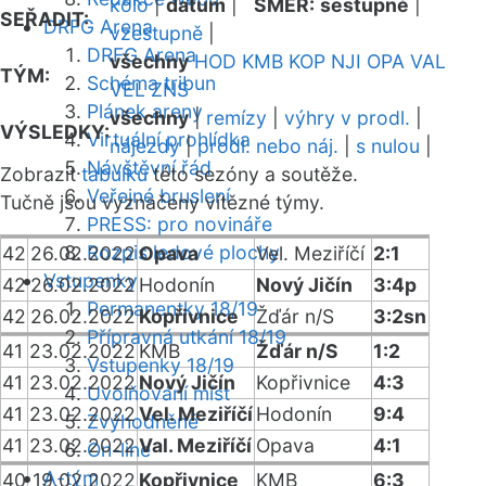
kolo
|
datum
|
SMĚR:
sestupně
|
SEŘADIT:
DRFG Arena
vzestupně
|
DRFG Arena
všechny
HOD
KMB
KOP
NJI
OPA
VAL
TÝM:
Schéma tribun
VEL
ZNS
Plánek areny
všechny
|
remízy
|
výhry v prodl.
|
VÝSLEDKY:
Virtuální prohlídka
nájezdy
|
prodl. nebo náj.
|
s nulou
|
Návštěvní řád
Zobrazit
tabulku
této sezóny a soutěže.
Veřejné bruslení
Tučně jsou vyznačeny vítězné týmy.
PRESS: pro novináře
Rozpis ledové plochy
42
26.02.2022
Opava
Vel. Meziříčí
2:1
Vstupenky
42
26.02.2022
Hodonín
Nový Jičín
3:4p
Permanentky 18/19
42
26.02.2022
Kopřivnice
Žďár n/S
3:2sn
Přípravná utkání 18/19
41
23.02.2022
KMB
Žďár n/S
1:2
Vstupenky 18/19
41
23.02.2022
Nový Jičín
Kopřivnice
4:3
Uvolňování míst
41
23.02.2022
Vel. Meziříčí
Hodonín
9:4
Zvýhodněné
41
23.02.2022
Val. Meziříčí
Opava
4:1
On-line
A-tým
40
19.02.2022
Kopřivnice
KMB
6:3