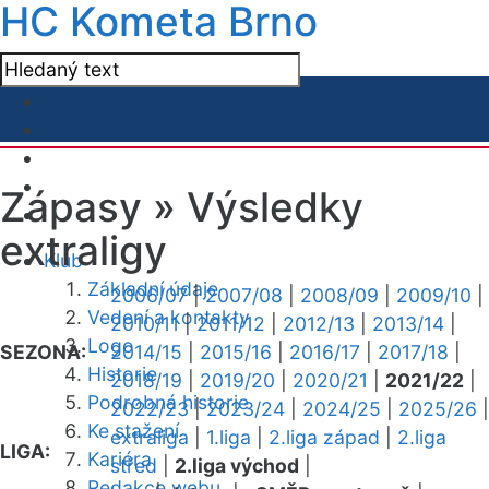
HC Kometa Brno
Zápasy »
Výsledky
extraligy
Klub
Základní údaje
2006/07
|
2007/08
|
2008/09
|
2009/10
|
Vedení a kontakty
2010/11
|
2011/12
|
2012/13
|
2013/14
|
Logo
SEZONA:
2014/15
|
2015/16
|
2016/17
|
2017/18
|
Historie
2018/19
|
2019/20
|
2020/21
|
2021/22
|
Podrobná historie
2022/23
|
2023/24
|
2024/25
|
2025/26
|
Ke stažení
extraliga
|
1.liga
|
2.liga západ
|
2.liga
LIGA:
Kariéra
střed
|
2.liga východ
|
Redakce webu