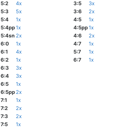
5:2
4x
3:5
3x
5:3
5x
3:6
2x
5:4
1x
4:5
1x
5:4pp
1x
4:5pp
1x
5:4sn
2x
4:6
2x
6:0
1x
4:7
1x
6:1
4x
5:7
1x
6:2
1x
6:7
1x
6:3
3x
6:4
3x
6:5
1x
6:5pp
2x
7:1
1x
7:2
2x
7:3
2x
7:5
1x