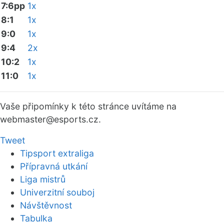
7:6pp
1x
8:1
1x
9:0
1x
9:4
2x
10:2
1x
11:0
1x
Vaše připomínky k této stránce uvítáme na
webmaster
@esports.cz.
Tweet
Tipsport extraliga
Přípravná utkání
Liga mistrů
Univerzitní souboj
Návštěvnost
Tabulka