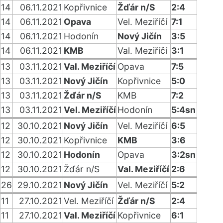
14
06.11.2021
Kopřivnice
Žďár n/S
2:4
14
06.11.2021
Opava
Vel. Meziříčí
7:1
14
06.11.2021
Hodonín
Nový Jičín
3:5
14
06.11.2021
KMB
Val. Meziříčí
3:1
13
03.11.2021
Val. Meziříčí
Opava
7:5
13
03.11.2021
Nový Jičín
Kopřivnice
5:0
13
03.11.2021
Žďár n/S
KMB
7:2
13
03.11.2021
Vel. Meziříčí
Hodonín
5:4sn
12
30.10.2021
Nový Jičín
Vel. Meziříčí
6:5
12
30.10.2021
Kopřivnice
KMB
3:6
12
30.10.2021
Hodonín
Opava
3:2sn
12
30.10.2021
Žďár n/S
Val. Meziříčí
2:6
26
29.10.2021
Nový Jičín
Vel. Meziříčí
5:2
11
27.10.2021
Vel. Meziříčí
Žďár n/S
2:4
11
27.10.2021
Val. Meziříčí
Kopřivnice
6:1