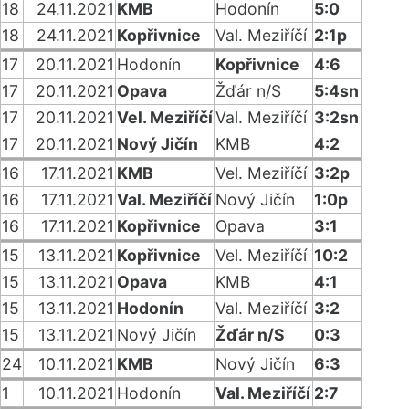
18
24.11.2021
KMB
Hodonín
5:0
18
24.11.2021
Kopřivnice
Val. Meziříčí
2:1p
17
20.11.2021
Hodonín
Kopřivnice
4:6
17
20.11.2021
Opava
Žďár n/S
5:4sn
17
20.11.2021
Vel. Meziříčí
Val. Meziříčí
3:2sn
17
20.11.2021
Nový Jičín
KMB
4:2
16
17.11.2021
KMB
Vel. Meziříčí
3:2p
16
17.11.2021
Val. Meziříčí
Nový Jičín
1:0p
16
17.11.2021
Kopřivnice
Opava
3:1
15
13.11.2021
Kopřivnice
Vel. Meziříčí
10:2
15
13.11.2021
Opava
KMB
4:1
15
13.11.2021
Hodonín
Val. Meziříčí
3:2
15
13.11.2021
Nový Jičín
Žďár n/S
0:3
24
10.11.2021
KMB
Nový Jičín
6:3
1
10.11.2021
Hodonín
Val. Meziříčí
2:7