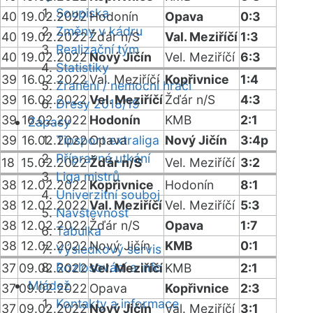
Soupiska
40
19.02.2022
Hodonín
Opava
0:3
Změny v kádru
40
19.02.2022
Žďár n/S
Val. Meziříčí
1:3
Realizační tým
40
19.02.2022
Nový Jičín
Vel. Meziříčí
6:3
Statistiky
39
16.02.2022
Val. Meziříčí
Kopřivnice
1:4
Zranění / nemocní hráči
39
16.02.2022
Vel. Meziříčí
Žďár n/S
4:3
Dresy 2018/19
39
16.02.2022
Hodonín
KMB
2:1
Zápasy
39
16.02.2022
Tipsport extraliga
Opava
Nový Jičín
3:4p
Přípravná utkání
18
15.02.2022
Žďár n/S
Vel. Meziříčí
3:2
Liga mistrů
38
12.02.2022
Kopřivnice
Hodonín
8:1
Univerzitní souboj
38
12.02.2022
Val. Meziříčí
Vel. Meziříčí
5:3
Návštěvnost
38
12.02.2022
Žďár n/S
Opava
1:7
Tabulka
38
12.02.2022
Nový Jičín
KMB
0:1
Výsledkový servis
Rozlosování a info
37
09.02.2022
Vel. Meziříčí
KMB
2:1
Mládež
37
09.02.2022
Opava
Kopřivnice
2:3
Kontakty a informace
37
09.02.2022
Nový Jičín
Val. Meziříčí
3:1