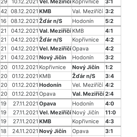
29
10.12.2021
Vel. Meziříčí
Kopřivnice
3:1
42
08.12.2021
KMB
Val. Meziříčí
3:2
16
08.12.2021
Žďár n/S
Hodonín
5:2
21
04.12.2021
Val. Meziříčí
KMB
4:1
21
04.12.2021
Žďár n/S
Kopřivnice
4:2
21
04.12.2021
Vel. Meziříčí
Opava
4:2
21
04.12.2021
Nový Jičín
Hodonín
3:2
20
01.12.2021
Kopřivnice
Nový Jičín
1:2
20
01.12.2021
KMB
Žďár n/S
3:4
20
01.12.2021
Hodonín
Vel. Meziříčí
4:2
20
01.12.2021
Opava
Val. Meziříčí
2:4
19
27.11.2021
Opava
Hodonín
4:0
19
27.11.2021
Vel. Meziříčí
Nový Jičín
11:0
19
27.11.2021
KMB
Kopřivnice
4:3
18
24.11.2021
Nový Jičín
Opava
3:1