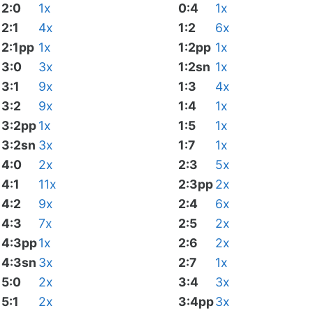
2:0
1x
0:4
1x
2:1
4x
1:2
6x
2:1pp
1x
1:2pp
1x
3:0
3x
1:2sn
1x
3:1
9x
1:3
4x
3:2
9x
1:4
1x
3:2pp
1x
1:5
1x
3:2sn
3x
1:7
1x
4:0
2x
2:3
5x
4:1
11x
2:3pp
2x
4:2
9x
2:4
6x
4:3
7x
2:5
2x
4:3pp
1x
2:6
2x
4:3sn
3x
2:7
1x
5:0
2x
3:4
3x
5:1
2x
3:4pp
3x