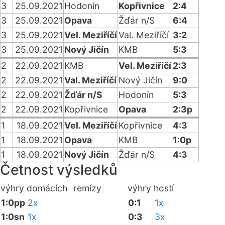
3
25.09.2021
Hodonín
Kopřivnice
2:4
3
25.09.2021
Opava
Žďár n/S
6:4
3
25.09.2021
Vel. Meziříčí
Val. Meziříčí
3:2
3
25.09.2021
Nový Jičín
KMB
5:3
2
22.09.2021
KMB
Vel. Meziříčí
2:3
2
22.09.2021
Val. Meziříčí
Nový Jičín
9:0
2
22.09.2021
Žďár n/S
Hodonín
5:3
2
22.09.2021
Kopřivnice
Opava
2:3p
1
18.09.2021
Vel. Meziříčí
Kopřivnice
4:3
1
18.09.2021
Opava
KMB
1:0p
1
18.09.2021
Nový Jičín
Žďár n/S
4:3
Četnost výsledků
výhry domácích
remízy
výhry hostí
1:0pp
2x
0:1
1x
1:0sn
1x
0:3
3x