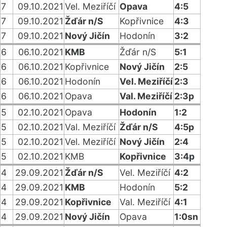
7
09.10.2021
Vel. Meziříčí
Opava
4:5
7
09.10.2021
Žďár n/S
Kopřivnice
4:3
7
09.10.2021
Nový Jičín
Hodonín
3:2
6
06.10.2021
KMB
Žďár n/S
5:1
6
06.10.2021
Kopřivnice
Nový Jičín
2:5
6
06.10.2021
Hodonín
Vel. Meziříčí
2:3
6
06.10.2021
Opava
Val. Meziříčí
2:3p
5
02.10.2021
Opava
Hodonín
1:2
5
02.10.2021
Val. Meziříčí
Žďár n/S
4:5p
5
02.10.2021
Vel. Meziříčí
Nový Jičín
2:4
5
02.10.2021
KMB
Kopřivnice
3:4p
4
29.09.2021
Žďár n/S
Vel. Meziříčí
4:2
4
29.09.2021
KMB
Hodonín
5:2
4
29.09.2021
Kopřivnice
Val. Meziříčí
4:1
4
29.09.2021
Nový Jičín
Opava
1:0sn