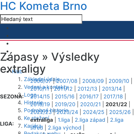
HC Kometa Brno
Zápasy »
Výsledky
extraligy
Klub
Základní údaje
2006/07
|
2007/08
|
2008/09
|
2009/10
|
Vedení a kontakty
2010/11
|
2011/12
|
2012/13
|
2013/14
|
Logo
SEZONA:
2014/15
|
2015/16
|
2016/17
|
2017/18
|
Historie
2018/19
|
2019/20
|
2020/21
|
2021/22
|
Podrobná historie
2022/23
|
2023/24
|
2024/25
|
2025/26
|
Ke stažení
extraliga
|
1.liga
|
2.liga západ
|
2.liga
LIGA:
Kariéra
střed
|
2.liga východ
|
Redakce webu