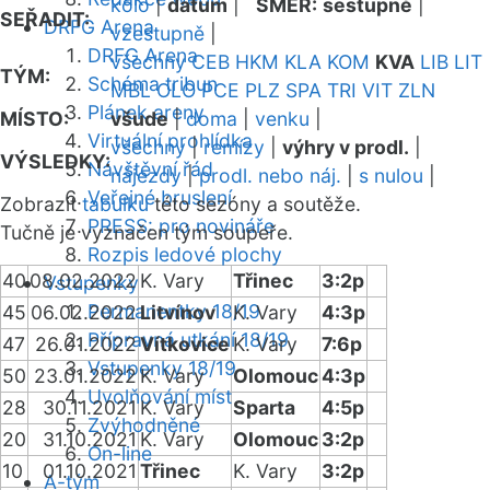
kolo
|
datum
|
SMĚR:
sestupně
|
SEŘADIT:
DRFG Arena
vzestupně
|
DRFG Arena
všechny
CEB
HKM
KLA
KOM
KVA
LIB
LIT
TÝM:
Schéma tribun
MBL
OLO
PCE
PLZ
SPA
TRI
VIT
ZLN
Plánek areny
MÍSTO:
všude
|
doma
|
venku
|
Virtuální prohlídka
všechny
|
remízy
|
výhry v prodl.
|
VÝSLEDKY:
Návštěvní řád
nájezdy
|
prodl. nebo náj.
|
s nulou
|
Veřejné bruslení
Zobrazit
tabulku
této sezóny a soutěže.
PRESS: pro novináře
Tučně je vyznačen tým soupeře.
Rozpis ledové plochy
40
08.02.2022
K. Vary
Třinec
3:2p
Vstupenky
Permanentky 18/19
45
06.02.2022
Litvínov
K. Vary
4:3p
Přípravná utkání 18/19
47
26.01.2022
Vítkovice
K. Vary
7:6p
Vstupenky 18/19
50
23.01.2022
K. Vary
Olomouc
4:3p
Uvolňování míst
28
30.11.2021
K. Vary
Sparta
4:5p
Zvýhodněné
20
31.10.2021
K. Vary
Olomouc
3:2p
On-line
10
01.10.2021
Třinec
K. Vary
3:2p
A-tým