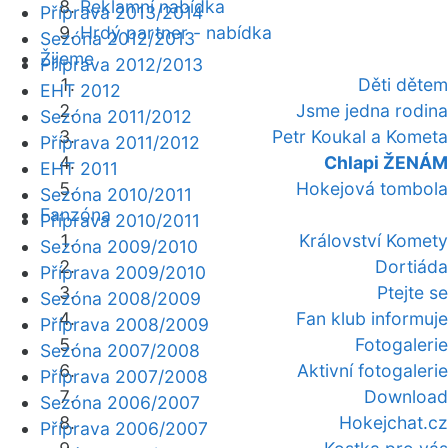
Reklamní nabídka
Příprava 2013/2014
Hrdý partner - nabídka
Sezóna 2012/2013
Žijeme
Příprava 2012/2013
Děti dětem
EHT 2012
Jsme jedna rodina
Sezóna 2011/2012
Petr Koukal a Kometa
Příprava 2011/2012
Chlapi ŽENÁM
EHT 2011
Hokejová tombola
Sezóna 2010/2011
Fanzóna
Příprava 2010/2011
Království Komety
Sezóna 2009/2010
Dortiáda
Příprava 2009/2010
Ptejte se
Sezóna 2008/2009
Fan klub informuje
Příprava 2008/2009
Fotogalerie
Sezóna 2007/2008
Aktivní fotogalerie
Příprava 2007/2008
Download
Sezóna 2006/2007
Hokejchat.cz
Příprava 2006/2007