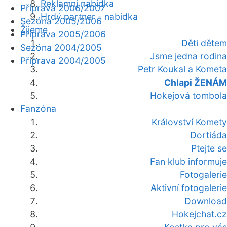
Reklamní nabídka
Příprava 2006/2007
Hrdý partner - nabídka
Sezóna 2005/2006
Žijeme
Příprava 2005/2006
Děti dětem
Sezóna 2004/2005
Jsme jedna rodina
Příprava 2004/2005
Petr Koukal a Kometa
Chlapi ŽENÁM
Hokejová tombola
Fanzóna
Království Komety
Dortiáda
Ptejte se
Fan klub informuje
Fotogalerie
Aktivní fotogalerie
Download
Hokejchat.cz