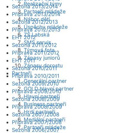
Realizační týmy
Sezóna 2013/2014
Partneři mládeže
Příprava 2013/2014
Nábor dětí
Sezóna 2012/2013
Úspěchy mládeže
Příprava 2012/2013
ZŠ Labská
EHT 2012
SMS servis
Sezóna 2011/2012
Týmová fota
Příprava 2011/2012
Zápasy juniorů
EHT 2011
Zápasy dorostu
Sezóna 2010/2011
Partneři
Příprava 2010/2011
Generální partner
Sezóna 2009/2010
GOLD hlavní partner
Příprava 2009/2010
Hlavní partneři
Sezóna 2008/2009
Business partneři
Příprava 2008/2009
Hrdí partneři
Sezóna 2007/2008
Mediální partneři
Příprava 2007/2008
Partneři mládeže
Sezóna 2006/2007