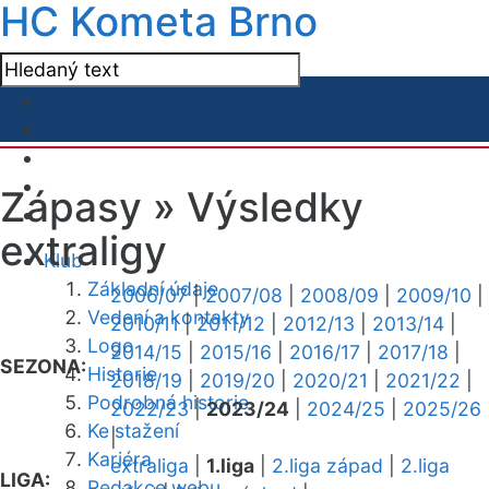
HC Kometa Brno
Zápasy »
Výsledky
extraligy
Klub
Základní údaje
2006/07
|
2007/08
|
2008/09
|
2009/10
|
Vedení a kontakty
2010/11
|
2011/12
|
2012/13
|
2013/14
|
Logo
2014/15
|
2015/16
|
2016/17
|
2017/18
|
SEZONA:
Historie
2018/19
|
2019/20
|
2020/21
|
2021/22
|
Podrobná historie
2022/23
|
2023/24
|
2024/25
|
2025/26
Ke stažení
|
Kariéra
extraliga
|
1.liga
|
2.liga západ
|
2.liga
LIGA:
Redakce webu