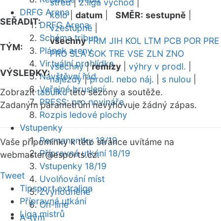
střed
|
2.liga východ
|
DRFG Arena
kolo
|
datum
|
SMĚR:
sestupně
|
SEŘADIT:
DRFG Arena
vzestupně
|
Schéma tribun
všechny
FRM
JIH
KOL
LTM
PCB
POR
PRE
TÝM:
Plánek areny
PRO
SLA
SOK
TRE
VSE
ZLN
ZNO
Virtuální prohlídka
všechny
|
remízy
|
výhry v prodl.
|
VÝSLEDKY:
Návštěvní řád
nájezdy
|
prodl. nebo náj.
|
s nulou
|
Veřejné bruslení
Zobrazit
tabulku
této sezóny a soutěže.
PRESS: pro novináře
Zadaným parametrům nevyhovuje žádný zápas.
Rozpis ledové plochy
Vstupenky
Permanentky 18/19
Vaše připomínky k této stránce uvítáme na
Přípravná utkání 18/19
webmaster
@esports.cz.
Vstupenky 18/19
Tweet
Uvolňování míst
Tipsport extraliga
Zvýhodněné
Přípravná utkání
On-line
Liga mistrů
A-tým