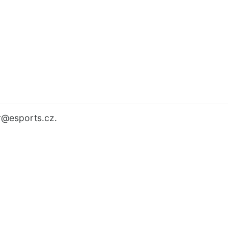
r
@esports.cz.