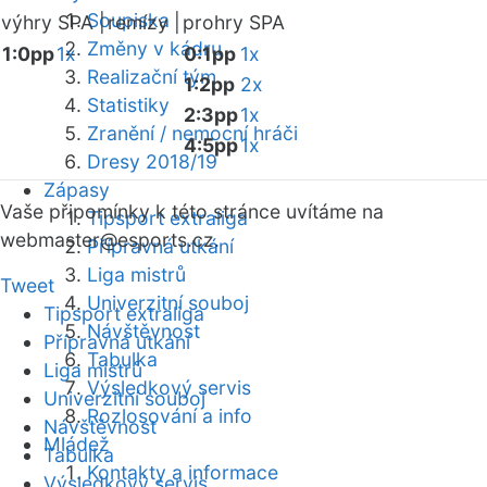
Soupiska
výhry SPA |
remízy |
prohry SPA
Změny v kádru
1:0pp
1x
0:1pp
1x
Realizační tým
1:2pp
2x
Statistiky
2:3pp
1x
Zranění / nemocní hráči
4:5pp
1x
Dresy 2018/19
Zápasy
Vaše připomínky k této stránce uvítáme na
Tipsport extraliga
webmaster
@esports.cz.
Přípravná utkání
Liga mistrů
Tweet
Univerzitní souboj
Tipsport extraliga
Návštěvnost
Přípravná utkání
Tabulka
Liga mistrů
Výsledkový servis
Univerzitní souboj
Rozlosování a info
Návštěvnost
Mládež
Tabulka
Kontakty a informace
Výsledkový servis