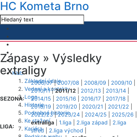
HC Kometa Brno
Zápasy »
Výsledky
extraligy
Klub
Základní údaje
2006/07
|
2007/08
|
2008/09
|
2009/10
|
Vedení a kontakty
2010/11
|
2011/12
|
2012/13
|
2013/14
|
Logo
SEZONA:
2014/15
|
2015/16
|
2016/17
|
2017/18
|
Historie
2018/19
|
2019/20
|
2020/21
|
2021/22
|
Podrobná historie
2022/23
|
2023/24
|
2024/25
|
2025/26
|
Ke stažení
extraliga
|
1.liga
|
2.liga západ
|
2.liga
LIGA:
Kariéra
střed
|
2.liga východ
|
Redakce webu