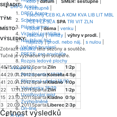
kolo
|
datum
|
SMĚR:
sestupně
|
SEŘADIT:
DRFG Arena
vzestupně
|
DRFG Arena
všechny
CEB
KLA
KOM
KVA
LIB
LIT
MBL
TÝM:
Schéma tribun
PCE
PLZ
SLA
SPA
TRI
VIT
ZLN
Plánek areny
MÍSTO:
všude
|
doma
|
venku
|
Virtuální prohlídka
všechny
|
remízy
|
výhry v prodl.
|
VÝSLEDKY:
Návštěvní řád
nájezdy
|
prodl. nebo náj.
|
s nulou
|
Veřejné bruslení
Zobrazit
tabulku
této sezóny a soutěže.
PRESS: pro novináře
Tučně je vyznačen tým soupeře.
Rozpis ledové plochy
48
15.02.2012
Sparta
Zlín
1:2p
Vstupenky
Permanentky 18/19
44
29.01.2012
Sparta
Kometa
4:5p
Přípravná utkání 18/19
41
20.01.2012
Sparta
Kladno
1:0p
Vstupenky 18/19
22
17.11.2011
Sparta
Zlín
1:2p
Uvolňování míst
15
23.10.2011
Sparta
Kladno
0:1p
Zvýhodněné
3
20.09.2011
Sparta
Liberec
2:3p
On-line
Četnost výsledků
A-tým