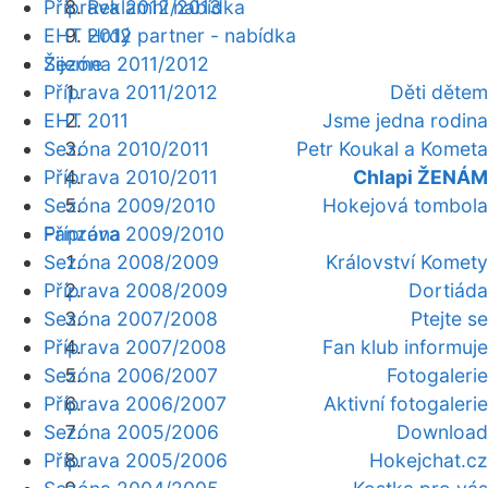
Příprava 2012/2013
Reklamní nabídka
EHT 2012
Hrdý partner - nabídka
Žijeme
Sezóna 2011/2012
Příprava 2011/2012
Děti dětem
EHT 2011
Jsme jedna rodina
Sezóna 2010/2011
Petr Koukal a Kometa
Příprava 2010/2011
Chlapi ŽENÁM
Sezóna 2009/2010
Hokejová tombola
Fanzóna
Příprava 2009/2010
Sezóna 2008/2009
Království Komety
Příprava 2008/2009
Dortiáda
Sezóna 2007/2008
Ptejte se
Příprava 2007/2008
Fan klub informuje
Sezóna 2006/2007
Fotogalerie
Příprava 2006/2007
Aktivní fotogalerie
Sezóna 2005/2006
Download
Příprava 2005/2006
Hokejchat.cz