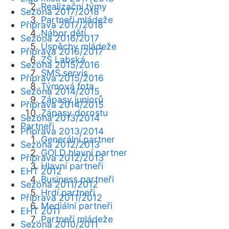
Realizační týmy
Sezóna 2017/2018
Partneři mládeže
Příprava 2017/2018
Nábor dětí
Sezóna 2016/2017
Úspěchy mládeže
Příprava 2016/2017
ZŠ Labská
Sezóna 2015/2016
SMS servis
Příprava 2015/2016
Týmová fota
Sezóna 2014/2015
Zápasy juniorů
Příprava 2014/2015
Zápasy dorostu
Sezóna 2013/2014
Partneři
Příprava 2013/2014
Generální partner
Sezóna 2012/2013
GOLD hlavní partner
Příprava 2012/2013
Hlavní partneři
EHT 2012
Business partneři
Sezóna 2011/2012
Hrdí partneři
Příprava 2011/2012
Mediální partneři
EHT 2011
Partneři mládeže
Sezóna 2010/2011