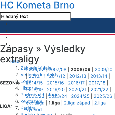
HC Kometa Brno
Zápasy »
Výsledky
extraligy
Klub
Základní údaje
2006/07
|
2007/08
|
2008/09
|
2009/10
Vedení a kontakty
|
2010/11
|
2011/12
|
2012/13
|
2013/14
|
Logo
SEZONA:
2014/15
|
2015/16
|
2016/17
|
2017/18
|
Historie
2018/19
|
2019/20
|
2020/21
|
2021/22
|
Podrobná historie
2022/23
|
2023/24
|
2024/25
|
2025/26
|
Ke stažení
extraliga
|
1.liga
|
2.liga západ
|
2.liga
LIGA:
Kariéra
východ
|
Redakce webu