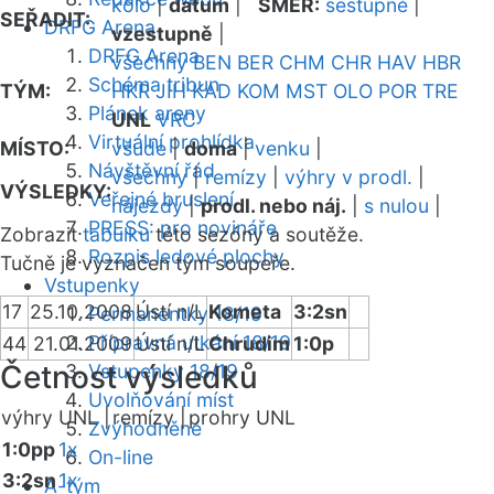
kolo
|
datum
|
SMĚR:
sestupně
|
SEŘADIT:
DRFG Arena
vzestupně
|
DRFG Arena
všechny
BEN
BER
CHM
CHR
HAV
HBR
Schéma tribun
TÝM:
HKR
JIH
KAD
KOM
MST
OLO
POR
TRE
Plánek areny
UNL
VRC
Virtuální prohlídka
MÍSTO:
všude
|
doma
|
venku
|
Návštěvní řád
všechny
|
remízy
|
výhry v prodl.
|
VÝSLEDKY:
Veřejné bruslení
nájezdy
|
prodl. nebo náj.
|
s nulou
|
PRESS: pro novináře
Zobrazit
tabulku
této sezóny a soutěže.
Rozpis ledové plochy
Tučně je vyznačen tým soupeře.
Vstupenky
17
25.10.2008
Ústí n/L
Kometa
3:2sn
Permanentky 18/19
Přípravná utkání 18/19
44
21.01.2009
Ústí n/L
Chrudim
1:0p
Četnost výsledků
Vstupenky 18/19
Uvolňování míst
výhry UNL |
remízy |
prohry UNL
Zvýhodněné
1:0pp
1x
On-line
3:2sn
1x
A-tým