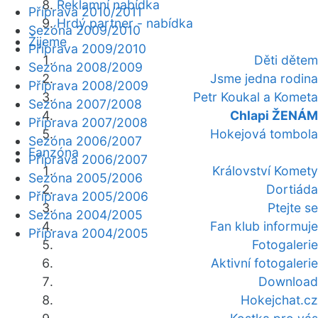
Reklamní nabídka
Příprava 2010/2011
Hrdý partner - nabídka
Sezóna 2009/2010
Žijeme
Příprava 2009/2010
Děti dětem
Sezóna 2008/2009
Jsme jedna rodina
Příprava 2008/2009
Petr Koukal a Kometa
Sezóna 2007/2008
Chlapi ŽENÁM
Příprava 2007/2008
Hokejová tombola
Sezóna 2006/2007
Fanzóna
Příprava 2006/2007
Království Komety
Sezóna 2005/2006
Dortiáda
Příprava 2005/2006
Ptejte se
Sezóna 2004/2005
Fan klub informuje
Příprava 2004/2005
Fotogalerie
Aktivní fotogalerie
Download
Hokejchat.cz